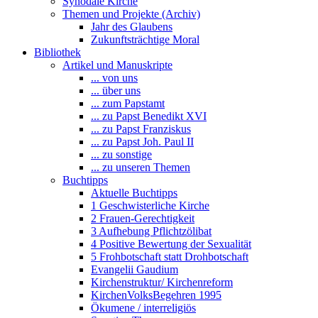
Synodale Kirche
Themen und Projekte (Archiv)
Jahr des Glaubens
Zukunftsträchtige Moral
Bibliothek
Artikel und Manuskripte
... von uns
... über uns
... zum Papstamt
... zu Papst Benedikt XVI
... zu Papst Franziskus
... zu Papst Joh. Paul II
... zu sonstige
... zu unseren Themen
Buchtipps
Aktuelle Buchtipps
1 Geschwisterliche Kirche
2 Frauen-Gerechtigkeit
3 Aufhebung Pflichtzölibat
4 Positive Bewertung der Sexualität
5 Frohbotschaft statt Drohbotschaft
Evangelii Gaudium
Kirchenstruktur/ Kirchenreform
KirchenVolksBegehren 1995
Ökumene / interreligiös