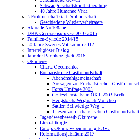
Schwangerschaftskonfliktberatung
40 Jahre Humanae Vitae
5 Frohbotschaft statt Drohbotschaft
Geschiedene Wiederverheiratete
Aktuelle Aufbrüche
DBK Gesprächsprozess 2010-2015
Familien-Synode 2014/15
50 Jahre Zweites Vatikanum 2012
Interreligiöser Dialog
Jahr der Barmherzigkeit 2016
Ökumene
Charta Oecumenica
Eucharistische Gastfreundschaft
Abendmahlgemeinschaft
Aussagen zur Eucharistischen Gastfreundsch
Forsa Umfrage 2003
Gottesdienste beim ÖKT 2003 Berlin
Hengsbach: Weg nach München
Sattler: Schwierige Weg ...
Thesen zur eucharistischen Gastfreundschaf
Jugendwettbewerb Ökumene
Lima-Liturgie
Europ. Ökum. Versammlung EÖV3
Reformationsjubiläum 2017