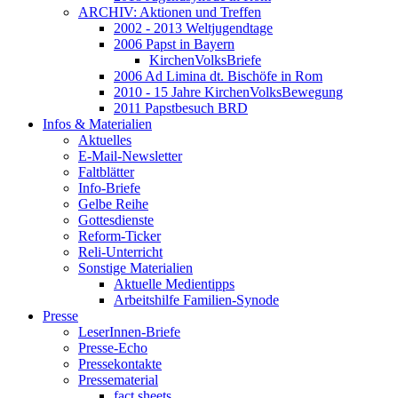
ARCHIV: Aktionen und Treffen
2002 - 2013 Weltjugendtage
2006 Papst in Bayern
KirchenVolksBriefe
2006 Ad Limina dt. Bischöfe in Rom
2010 - 15 Jahre KirchenVolksBewegung
2011 Papstbesuch BRD
Infos & Materialien
Aktuelles
E-Mail-Newsletter
Faltblätter
Info-Briefe
Gelbe Reihe
Gottesdienste
Reform-Ticker
Reli-Unterricht
Sonstige Materialien
Aktuelle Medientipps
Arbeitshilfe Familien-Synode
Presse
LeserInnen-Briefe
Presse-Echo
Pressekontakte
Pressematerial
fact sheets