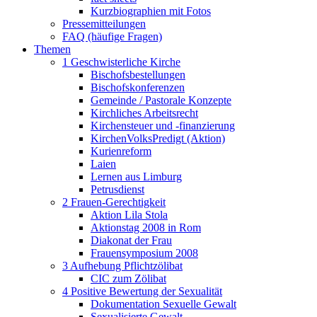
Kurzbiographien mit Fotos
Pressemitteilungen
FAQ (häufige Fragen)
Themen
1 Geschwisterliche Kirche
Bischofsbestellungen
Bischofskonferenzen
Gemeinde / Pastorale Konzepte
Kirchliches Arbeitsrecht
Kirchensteuer und -finanzierung
KirchenVolksPredigt (Aktion)
Kurienreform
Laien
Lernen aus Limburg
Petrusdienst
2 Frauen-Gerechtigkeit
Aktion Lila Stola
Aktionstag 2008 in Rom
Diakonat der Frau
Frauensymposium 2008
3 Aufhebung Pflichtzölibat
CIC zum Zölibat
4 Positive Bewertung der Sexualität
Dokumentation Sexuelle Gewalt
Sexualisierte Gewalt