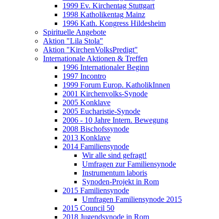
1999 Ev. Kirchentag Stuttgart
1998 Katholikentag Mainz
1996 Kath. Kongress Hildesheim
Spirituelle Angebote
Aktion "Lila Stola"
Aktion "KirchenVolksPredigt"
Internationale Aktionen & Treffen
1996 Internationaler Beginn
1997 Incontro
1999 Forum Europ. KatholikInnen
2001 Kirchenvolks-Synode
2005 Konklave
2005 Eucharistie-Synode
2006 - 10 Jahre Intern. Bewegung
2008 Bischofssynode
2013 Konklave
2014 Familiensynode
Wir alle sind gefragt!
Umfragen zur Familiensynode
Instrumentum laboris
Synoden-Projekt in Rom
2015 Familiensynode
Umfragen Familiensynode 2015
2015 Council 50
2018 Jugendsynode in Rom