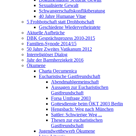
Sexualisierte Gewalt
Schwangerschaftskonfliktberatung
40 Jahre Humanae Vitae
5 Frohbotschaft statt Drohbotschaft
Geschiedene Wiederverheiratete
Aktuelle Aufbrüche
DBK Gesprächsprozess 2010-2015
Familien-Synode 2014/15
50 Jahre Zweites Vatikanum 2012
Interreligiöser Dialog
Jahr der Barmherzigkeit 2016
Ökumene
Charta Oecumenica
Eucharistische Gastfreundschaft
Abendmahlgemeinschaft
Aussagen zur Eucharistischen
Gastfreundschaft
Forsa Umfrage 2003
Gottesdienste beim ÖKT 2003 Berlin
Hengsbach: Weg nach München
Sattler: Schwierige Weg ...
Thesen zur eucharistischen
Gastfreundschaft
Jugendwettbewerb Ökumene