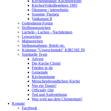
Kirchenstruktur/ Kirchenreform
KirchenVolksBegehren 1995
Ökumene / interreligiös
Sonstige Themen
Vatikanum II
Gottesdienst-Forum
Hoffnungszeichen
Lächeln - Lachen - Nachdenken
Lesezeichen
Mahnzeichen
Stellungnahmen, Briefe etc.
Kolumne "Ungeschminkt" KIRCHE IN
Spirituelle Texte
Advent
Die Kirche Christi
Frieden in dir
Gemeinde
Kirchenträume
Menschenfreundlichere Kirche
Nur ein Traum?
Officially Old
Tod und Auferstehung
Was wird aus dem Christentum?
Kontakt
Facebook