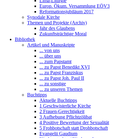
Lima-Liturgie
Europ. Ökum. Versammlung EÖV3
Reformationsjubiläum 2017
Synodale Kirche
Themen und Projekte (Archiv)
Jahr des Glaubens
Zukunftsträchtige Moral
Bibliothek
Artikel und Manuskripte
... von uns
... über uns
... zum Papstamt
... zu Papst Benedikt XVI
... zu Papst Franziskus
... zu Papst Joh. Paul II
... zu sonstige
... zu unseren Themen
Buchtipps
Aktuelle Buchtipps
1 Geschwisterliche Kirche
2 Frauen-Gerechtigkeit
3 Aufhebung Pflichtzölibat
4 Positive Bewertung der Sexualität
5 Frohbotschaft statt Drohbotschaft
Evangelii Gaudium