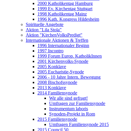
2000 Katholikentag Hamburg
1999 Ev. Kirchentag Stuttgart
1998 Katholikentag Mainz
1996 Kath. Kongress Hildesheim
Spirituelle Angebote
Aktion "Lila Stola"
Aktion "KirchenVolksPredigt"
Internationale Aktionen & Treffen
1996 Internationaler Beginn
1997 Incontro
1999 Forum Europ. KatholikInnen
2001 Kirchenvolks-Synode
2005 Konklave
2005 Eucharistie-Synode
2006 - 10 Jahre Intern. Bewegung
2008 Bischofssynode
2013 Konklave
2014 Familiensynode
Wir alle sind gefragt!
Umfragen zur Familiensynode
Instrumentum laboris
Synoden-Projekt in Rom
2015 Familiensynode
Umfragen Familiensynode 2015
2015 Council 50