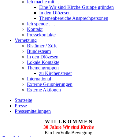
Ich mache mit . . .
Eine Wir-sind-Kirche-Gruppe gründen
In den Diözesen
Themenbereiche Ansprechpersonen
Ich spende . . .
Kontakt
Pressekontakte
Vernetzung
Bistümer / ZdK
Bundesteam
In den Diözesen
Lokale Kontakte
Themengruppen
zu Kirchensteuer
International
Externe Gruppierungen
Externe Aktionen
Startseite
Presse
Pressemitteilungen
W I L L K O M M E N
30 Jahre
Wir sind Kirche
KirchenVolksBewegung