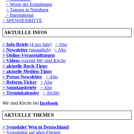
> Worte der Ermutigung
> Tagung in Nürnberg
> International
> SPENDENBITTE
AKTUELLE INFOS
> Info-Briefe
(4 pro Jahr)
> Abo
> Newsletter
(monatlich)
> Abo
> Online-Veranstaltungen
> Videos
von/mit
Wir sind Kirche
> aktuelle Buch-Tipps
> aktuelle Medien-Tipps
> Presse-Newsletter
> Abo
> Reform-Ticker
> Abo
> Sonntagsbriefe
> Abo
> Terminkalender
> Archiv
Wir sind Kirche
bei
facebook
AKTUELLE THEMEN
> Synodaler Weg in Deutschland
> Synodalität auf allen Ebenen