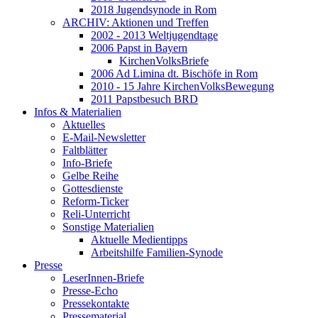
2018 Jugendsynode in Rom
ARCHIV: Aktionen und Treffen
2002 - 2013 Weltjugendtage
2006 Papst in Bayern
KirchenVolksBriefe
2006 Ad Limina dt. Bischöfe in Rom
2010 - 15 Jahre KirchenVolksBewegung
2011 Papstbesuch BRD
Infos & Materialien
Aktuelles
E-Mail-Newsletter
Faltblätter
Info-Briefe
Gelbe Reihe
Gottesdienste
Reform-Ticker
Reli-Unterricht
Sonstige Materialien
Aktuelle Medientipps
Arbeitshilfe Familien-Synode
Presse
LeserInnen-Briefe
Presse-Echo
Pressekontakte
Pressematerial