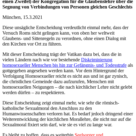
einen Zweifel) der Kongregation für die Glaubenslehre über die
Segnung von Verbindungen von Personen gleichen Geschlechts
München, 15.3.2021
Diese unsägliche Entscheidung verdeutlicht einmal mehr, dass der
Versuch Roms nicht gelingen kann, von oben her weltweit
Glaubens- und Sittenregeln zu verordnen, ohne einen Dialog mit
den Kirchen vor Ort zu führen.
Mit dieser Entscheidung trägt der Vatikan dazu bei, dass die in
vielen Ländern nach wie vor bestehende
Diskriminierung
homosexueller Menschen bis hin zur Gefängnis- und Todesstrafe
als
gottgegeben angesehen werden kann. Vor dem Hintergrund der
Verfolgung Homosexueller reicht es nicht aus und ist gar zynisch,
die christlichen Gemeinde dazu aufzurufen, Menschen mit
homosexuellen Neigungen – die nach kirchlicher Lehre nicht gelebt
werden dürfen – zu respektieren.
Diese Entscheidung zeigt einmal mehr, wie sehr die römisch-
katholische Sexualmoral den Anschluss zu den
Humanwissenschaften verloren hat. Es bedarf jedoch dringend einer
Weiterentwicklung der kirchlichen Morallehre, die nicht nur auf die
Sexualmoral fixiert sein darf, wie sie es viel zu lange war.
Es bleibt zu hoffen, dass es weiterhin
Seelsorger und