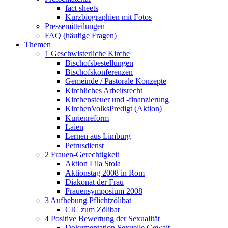
fact sheets
Kurzbiographien mit Fotos
Pressemitteilungen
FAQ (häufige Fragen)
Themen
1 Geschwisterliche Kirche
Bischofsbestellungen
Bischofskonferenzen
Gemeinde / Pastorale Konzepte
Kirchliches Arbeitsrecht
Kirchensteuer und -finanzierung
KirchenVolksPredigt (Aktion)
Kurienreform
Laien
Lernen aus Limburg
Petrusdienst
2 Frauen-Gerechtigkeit
Aktion Lila Stola
Aktionstag 2008 in Rom
Diakonat der Frau
Frauensymposium 2008
3 Aufhebung Pflichtzölibat
CIC zum Zölibat
4 Positive Bewertung der Sexualität
Dokumentation Sexuelle Gewalt