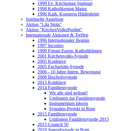
1999 Ev. Kirchentag Stuttgart
1998 Katholikentag Mainz
1996 Kath. Kongress Hildesheim
Spirituelle Angebote
Aktion "Lila Stola"
Aktion "KirchenVolksPredigt"
Internationale Aktionen & Treffen
1996 Internationaler Beginn
1997 Incontro
1999 Forum Europ. KatholikInnen
2001 Kirchenvolks-Synode
2005 Konklave
2005 Eucharistie-Synode
2006 - 10 Jahre Intern. Bewegung
2008 Bischofssynode
2013 Konklave
2014 Familiensynode
Wir alle sind gefragt!
Umfragen zur Familiensynode
Instrumentum laboris
Synoden-Projekt in Rom
2015 Familiensynode
Umfragen Familiensynode 2015
2015 Council 50
2018 Jugendsynode in Rom