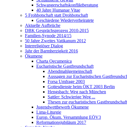
Schwangerschaftskonfliktberatung
40 Jahre Humanae Vitae
5 Frohbotschaft statt Drohbotschaft
Geschiedene Wiederverheiratete
Aktuelle Aufbrüche
DBK Gesprächsprozess 2010-2015
Familien-Synode 2014/15
50 Jahre Zweites Vatikanum 2012
Interreligiöser Dialog
Jahr der Barmherzigkeit 2016
Ökumene
Charta Oecumenica
Eucharistische Gastfreundschaft
Abendmahlgemeinschaft
Aussagen zur Eucharistischen Gastfreundsch
Forsa Umfrage 2003
Gottesdienste beim ÖKT 2003 Berlin
Hengsbach: Weg nach München
Sattler: Schwierige Weg ...
Thesen zur eucharistischen Gastfreundschaf
Jugendwettbewerb Ökumene
Lima-Liturgie
Europ. Ökum. Versammlung EÖV3
Reformationsjubiläum 2017