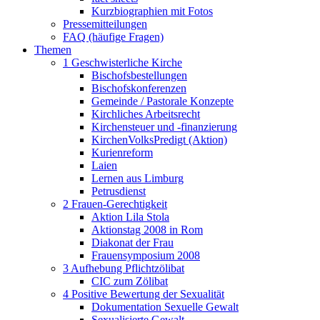
Kurzbiographien mit Fotos
Pressemitteilungen
FAQ (häufige Fragen)
Themen
1 Geschwisterliche Kirche
Bischofsbestellungen
Bischofskonferenzen
Gemeinde / Pastorale Konzepte
Kirchliches Arbeitsrecht
Kirchensteuer und -finanzierung
KirchenVolksPredigt (Aktion)
Kurienreform
Laien
Lernen aus Limburg
Petrusdienst
2 Frauen-Gerechtigkeit
Aktion Lila Stola
Aktionstag 2008 in Rom
Diakonat der Frau
Frauensymposium 2008
3 Aufhebung Pflichtzölibat
CIC zum Zölibat
4 Positive Bewertung der Sexualität
Dokumentation Sexuelle Gewalt
Sexualisierte Gewalt