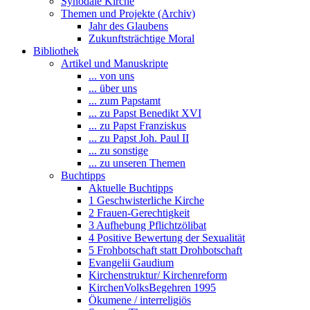
Synodale Kirche
Themen und Projekte (Archiv)
Jahr des Glaubens
Zukunftsträchtige Moral
Bibliothek
Artikel und Manuskripte
... von uns
... über uns
... zum Papstamt
... zu Papst Benedikt XVI
... zu Papst Franziskus
... zu Papst Joh. Paul II
... zu sonstige
... zu unseren Themen
Buchtipps
Aktuelle Buchtipps
1 Geschwisterliche Kirche
2 Frauen-Gerechtigkeit
3 Aufhebung Pflichtzölibat
4 Positive Bewertung der Sexualität
5 Frohbotschaft statt Drohbotschaft
Evangelii Gaudium
Kirchenstruktur/ Kirchenreform
KirchenVolksBegehren 1995
Ökumene / interreligiös