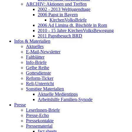
ARCHIV: Aktionen und Treffen
2002 - 2013 Weltjugendtage
2006 Papst in Bayern
KirchenVolksBriefe
2006 Ad Limina dt. Bischöfe in Rom
2010 - 15 Jahre KirchenVolksBewegung
2011 Papstbesuch BRD
Infos & Materialien
Aktuelles
E-Mail-Newsletter
Faltblätter
Info-Briefe
Gelbe Reihe
Gottesdienste
Reform-Ticker
Reli-Unterricht
Sonstige Materialien
Aktuelle Medientipps
Arbeitshilfe Familien-Synode
Presse
LeserInnen-Briefe
Presse-Echo
Pressekontakte
Pressematerial
fact sheets