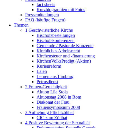
fact sheets
Kurzbiographien mit Fotos
Pressemitteilungen
FAQ (häufige Fragen)
Themen
1 Geschwisterliche Kirche
Bischofsbestellungen
Bischofskonferenzen
Gemeinde / Pastorale Konzepte
Kirchliches Arbeitsrecht
Kirchensteuer und -finanzierung
KirchenVolksPredigt (Aktion)
Kurienreform
Laien
Lernen aus Limburg
Petrusdienst
2 Frauen-Gerechtigkeit
Aktion Lila Stola
Aktionstag 2008 in Rom
Diakonat der Frau
Frauensymposium 2008
3 Aufhebung Pflichtzölibat
CIC zum Zölibat
4 Positive Bewertung der Sexualität
Dokumentation Sexuelle Gewalt