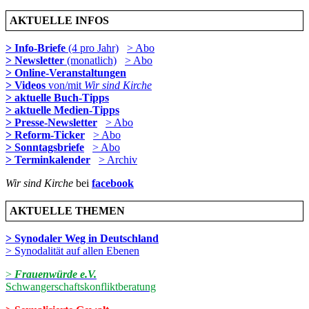
AKTUELLE INFOS
> Info-Briefe
(4 pro Jahr)
> Abo
> Newsletter
(monatlich)
> Abo
> Online-Veranstaltungen
> Videos
von/mit
Wir sind Kirche
> aktuelle Buch-Tipps
> aktuelle Medien-Tipps
> Presse-Newsletter
> Abo
> Reform-Ticker
> Abo
> Sonntagsbriefe
> Abo
> Terminkalender
> Archiv
Wir sind Kirche
bei
facebook
AKTUELLE THEMEN
> Synodaler Weg in Deutschland
> Synodalität auf allen Ebenen
>
Frauenwürde e.V.
Schwangerschaftskonfliktberatung