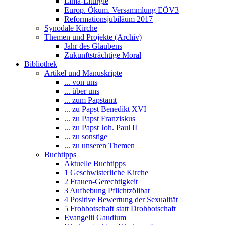
Lima-Liturgie
Europ. Ökum. Versammlung EÖV3
Reformationsjubiläum 2017
Synodale Kirche
Themen und Projekte (Archiv)
Jahr des Glaubens
Zukunftsträchtige Moral
Bibliothek
Artikel und Manuskripte
... von uns
... über uns
... zum Papstamt
... zu Papst Benedikt XVI
... zu Papst Franziskus
... zu Papst Joh. Paul II
... zu sonstige
... zu unseren Themen
Buchtipps
Aktuelle Buchtipps
1 Geschwisterliche Kirche
2 Frauen-Gerechtigkeit
3 Aufhebung Pflichtzölibat
4 Positive Bewertung der Sexualität
5 Frohbotschaft statt Drohbotschaft
Evangelii Gaudium