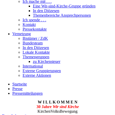
Ich mache mit . . .
Eine Wir-sind-Kirche-Gruppe gründen
In den Diözesen
Themenbereiche Ansprechpersonen
Ich spende . . .
Kontakt
Pressekontakte
Vernetzung
Bistümer / ZdK
Bundesteam
In den Diözesen
Lokale Kontakte
Themengruppen
zu Kirchensteuer
International
Externe Gruppierungen
Externe Aktionen
Startseite
Presse
Pressemitteilungen
W I L L K O M M E N
30 Jahre
Wir sind Kirche
KirchenVolksBewegung