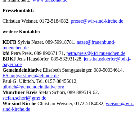
Pressekontakt:
Christian Weisner, 0172-5184082,
presse@wir-sind-kirche.de
weitere Kontakte:
KDFB
Sylvia Nazet, 089-59918781,
nazet@frauenbund-
muenchen.de
kfd
Petra Preis, 089 890671 71,
petra.preis@kfd-muenchen.de
BDKJ
Jens Hausdörfer, 089-532931-28,
jens.hausdoerfer@bdkj-
bayern.de
Gemeindeinitiative
Elisabeth Stanggassinger, 089-50034614,
EStanggassinger@ebmuc.de
Paul-G. Ulbrich, Tel. 0157-88455612,
ulbrich@gemeindeinitiative.org
Münchner Kreis
Stefan Schori, 089-889519-62,
stefan.schori@gmx.de
Wir sind Kirche
Christian Weisner, 0172-5184082,
weisner@wir-
sind-kirche.de