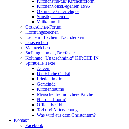
Kirchenstruktur/ Kirchenreform
KirchenVolksBegehren 1995
Ökumene / interreligiös
Sonstige Themen
Vatikanum II
Gottesdienst-Forum
Hoffnungszeichen
Lächeln - Lachen - Nachdenken
Lesezeichen
Mahnzeichen
Stellungnahmen, Briefe etc.
Kolumne "Ungeschminkt" KIRCHE IN
Spirituelle Texte
Advent
Die Kirche Christi
Frieden in dir
Gemeinde
Kirchenträume
Menschenfreundlichere Kirche
Nur ein Traum?
Officially Old
Tod und Auferstehung
Was wird aus dem Christentum?
Kontakt
Facebook