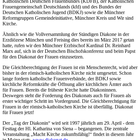
Katholischen Deutschen Frauenbundes (KDFB), der Katholischen
Frauengemeinschaft Deutschlands (kfd) und des Bundes der
Deutschen Katholischen Jugend (BDKJ) sowie die Münchner
Reformgruppen Gemeindeinitiative, Münchner Kreis und Wir sind
Kirche.
Ähnlich wie die Vollversammlung der Ständigen Diakone in der
Erzdiözese München und Freising dies bereits im März 2017 getan
hatte, rufen wir den Münchner Erzbischof Kardinal Dr. Reinhard
Marx auf, sich in der Deutschen Bischofskonferenz und beim Papst
für den Diakonat der Frauen einzusetzen.
Die Gleichberechtigung der Frauen ist ein Menschenrecht, wird aber
bisher in der römisch-katholischen Kirche nicht umgesetzt. Schon
lange fordern katholische Frauenverbände, der BDKJ sowie
kirchliche Reformkräfte die Öffnung aller kirchlichen Ämter auch
für Frauen. Bereits die früheste Kirche hatte Diakoninnen.
Deswegen steht die Forderung des Diakonats auch für Frauen als
erster wichtiger Schritt im Vordergrund. Die Gleichberechtigung für
Frauen in der römisch-katholischen Kirche ist überfällig. Diakonat
für Frauen jetzt!
Der „Tag der Diakonin“ wird seit 1997 jährlich am 29. April - dem
Festtag der Hl. Katharina von Siena – begangenen. Die zentrale
Veranstaltung „Macht Kirche zukunftsfähig!“ findet in diesem Jahr
in Mainz statt:
www.diakonat.de