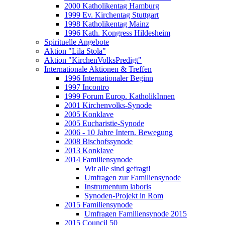
2000 Katholikentag Hamburg
1999 Ev. Kirchentag Stuttgart
1998 Katholikentag Mainz
1996 Kath. Kongress Hildesheim
Spirituelle Angebote
Aktion "Lila Stola"
Aktion "KirchenVolksPredigt"
Internationale Aktionen & Treffen
1996 Internationaler Beginn
1997 Incontro
1999 Forum Europ. KatholikInnen
2001 Kirchenvolks-Synode
2005 Konklave
2005 Eucharistie-Synode
2006 - 10 Jahre Intern. Bewegung
2008 Bischofssynode
2013 Konklave
2014 Familiensynode
Wir alle sind gefragt!
Umfragen zur Familiensynode
Instrumentum laboris
Synoden-Projekt in Rom
2015 Familiensynode
Umfragen Familiensynode 2015
2015 Council 50