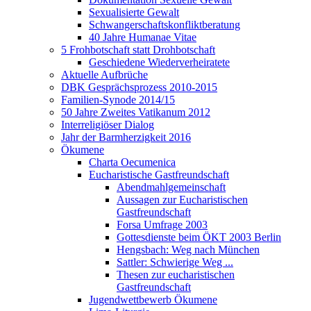
Sexualisierte Gewalt
Schwangerschaftskonfliktberatung
40 Jahre Humanae Vitae
5 Frohbotschaft statt Drohbotschaft
Geschiedene Wiederverheiratete
Aktuelle Aufbrüche
DBK Gesprächsprozess 2010-2015
Familien-Synode 2014/15
50 Jahre Zweites Vatikanum 2012
Interreligiöser Dialog
Jahr der Barmherzigkeit 2016
Ökumene
Charta Oecumenica
Eucharistische Gastfreundschaft
Abendmahlgemeinschaft
Aussagen zur Eucharistischen
Gastfreundschaft
Forsa Umfrage 2003
Gottesdienste beim ÖKT 2003 Berlin
Hengsbach: Weg nach München
Sattler: Schwierige Weg ...
Thesen zur eucharistischen
Gastfreundschaft
Jugendwettbewerb Ökumene