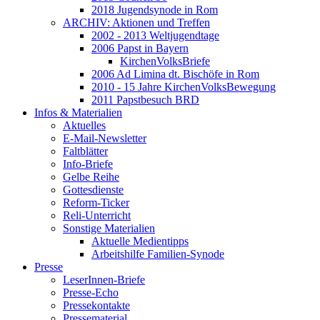
2018 Jugendsynode in Rom
ARCHIV: Aktionen und Treffen
2002 - 2013 Weltjugendtage
2006 Papst in Bayern
KirchenVolksBriefe
2006 Ad Limina dt. Bischöfe in Rom
2010 - 15 Jahre KirchenVolksBewegung
2011 Papstbesuch BRD
Infos & Materialien
Aktuelles
E-Mail-Newsletter
Faltblätter
Info-Briefe
Gelbe Reihe
Gottesdienste
Reform-Ticker
Reli-Unterricht
Sonstige Materialien
Aktuelle Medientipps
Arbeitshilfe Familien-Synode
Presse
LeserInnen-Briefe
Presse-Echo
Pressekontakte
Pressematerial