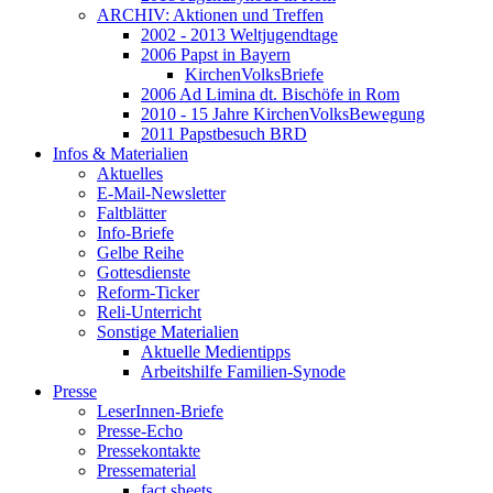
ARCHIV: Aktionen und Treffen
2002 - 2013 Weltjugendtage
2006 Papst in Bayern
KirchenVolksBriefe
2006 Ad Limina dt. Bischöfe in Rom
2010 - 15 Jahre KirchenVolksBewegung
2011 Papstbesuch BRD
Infos & Materialien
Aktuelles
E-Mail-Newsletter
Faltblätter
Info-Briefe
Gelbe Reihe
Gottesdienste
Reform-Ticker
Reli-Unterricht
Sonstige Materialien
Aktuelle Medientipps
Arbeitshilfe Familien-Synode
Presse
LeserInnen-Briefe
Presse-Echo
Pressekontakte
Pressematerial
fact sheets