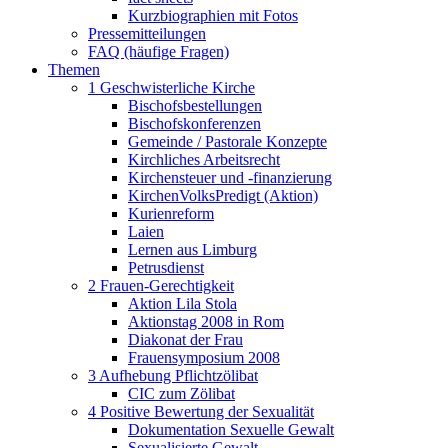
Kurzbiographien mit Fotos
Pressemitteilungen
FAQ (häufige Fragen)
Themen
1 Geschwisterliche Kirche
Bischofsbestellungen
Bischofskonferenzen
Gemeinde / Pastorale Konzepte
Kirchliches Arbeitsrecht
Kirchensteuer und -finanzierung
KirchenVolksPredigt (Aktion)
Kurienreform
Laien
Lernen aus Limburg
Petrusdienst
2 Frauen-Gerechtigkeit
Aktion Lila Stola
Aktionstag 2008 in Rom
Diakonat der Frau
Frauensymposium 2008
3 Aufhebung Pflichtzölibat
CIC zum Zölibat
4 Positive Bewertung der Sexualität
Dokumentation Sexuelle Gewalt
Sexualisierte Gewalt