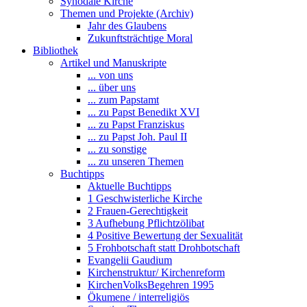
Synodale Kirche
Themen und Projekte (Archiv)
Jahr des Glaubens
Zukunftsträchtige Moral
Bibliothek
Artikel und Manuskripte
... von uns
... über uns
... zum Papstamt
... zu Papst Benedikt XVI
... zu Papst Franziskus
... zu Papst Joh. Paul II
... zu sonstige
... zu unseren Themen
Buchtipps
Aktuelle Buchtipps
1 Geschwisterliche Kirche
2 Frauen-Gerechtigkeit
3 Aufhebung Pflichtzölibat
4 Positive Bewertung der Sexualität
5 Frohbotschaft statt Drohbotschaft
Evangelii Gaudium
Kirchenstruktur/ Kirchenreform
KirchenVolksBegehren 1995
Ökumene / interreligiös