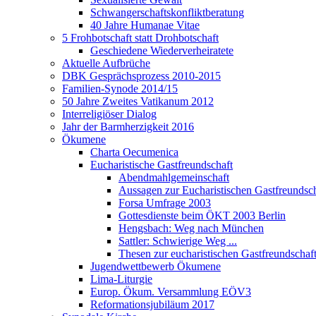
Schwangerschaftskonfliktberatung
40 Jahre Humanae Vitae
5 Frohbotschaft statt Drohbotschaft
Geschiedene Wiederverheiratete
Aktuelle Aufbrüche
DBK Gesprächsprozess 2010-2015
Familien-Synode 2014/15
50 Jahre Zweites Vatikanum 2012
Interreligiöser Dialog
Jahr der Barmherzigkeit 2016
Ökumene
Charta Oecumenica
Eucharistische Gastfreundschaft
Abendmahlgemeinschaft
Aussagen zur Eucharistischen Gastfreundsch
Forsa Umfrage 2003
Gottesdienste beim ÖKT 2003 Berlin
Hengsbach: Weg nach München
Sattler: Schwierige Weg ...
Thesen zur eucharistischen Gastfreundschaf
Jugendwettbewerb Ökumene
Lima-Liturgie
Europ. Ökum. Versammlung EÖV3
Reformationsjubiläum 2017