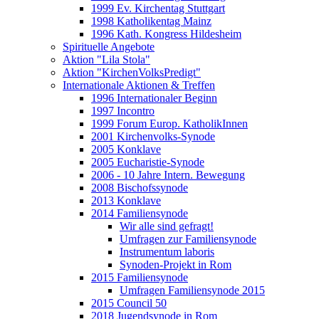
1999 Ev. Kirchentag Stuttgart
1998 Katholikentag Mainz
1996 Kath. Kongress Hildesheim
Spirituelle Angebote
Aktion "Lila Stola"
Aktion "KirchenVolksPredigt"
Internationale Aktionen & Treffen
1996 Internationaler Beginn
1997 Incontro
1999 Forum Europ. KatholikInnen
2001 Kirchenvolks-Synode
2005 Konklave
2005 Eucharistie-Synode
2006 - 10 Jahre Intern. Bewegung
2008 Bischofssynode
2013 Konklave
2014 Familiensynode
Wir alle sind gefragt!
Umfragen zur Familiensynode
Instrumentum laboris
Synoden-Projekt in Rom
2015 Familiensynode
Umfragen Familiensynode 2015
2015 Council 50
2018 Jugendsynode in Rom