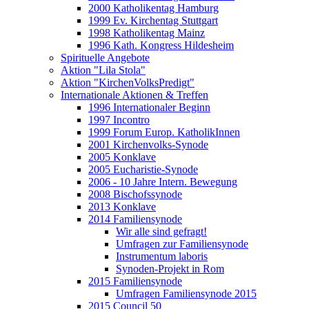
2000 Katholikentag Hamburg
1999 Ev. Kirchentag Stuttgart
1998 Katholikentag Mainz
1996 Kath. Kongress Hildesheim
Spirituelle Angebote
Aktion "Lila Stola"
Aktion "KirchenVolksPredigt"
Internationale Aktionen & Treffen
1996 Internationaler Beginn
1997 Incontro
1999 Forum Europ. KatholikInnen
2001 Kirchenvolks-Synode
2005 Konklave
2005 Eucharistie-Synode
2006 - 10 Jahre Intern. Bewegung
2008 Bischofssynode
2013 Konklave
2014 Familiensynode
Wir alle sind gefragt!
Umfragen zur Familiensynode
Instrumentum laboris
Synoden-Projekt in Rom
2015 Familiensynode
Umfragen Familiensynode 2015
2015 Council 50