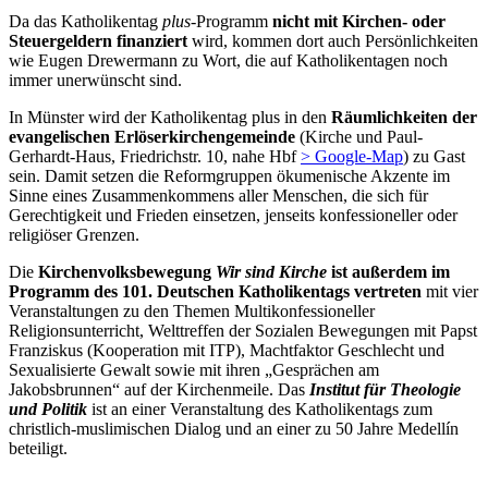
Da das Katholikentag
plus
-Programm
nicht mit Kirchen- oder
Steuergeldern finanziert
wird, kommen dort auch Persönlichkeiten
wie Eugen Drewermann zu Wort, die auf Katholikentagen noch
immer unerwünscht sind.
In Münster wird der Katholikentag plus in den
Räumlichkeiten der
evangelischen Erlöserkirchen­gemeinde
(Kirche und Paul-
Gerhardt-Haus, Friedrichstr. 10, nahe Hbf
> Google-Map
) zu Gast
sein. Damit setzen die Reformgruppen ökumenische Akzente im
Sinne eines Zusammenkommens aller Menschen, die sich für
Gerechtigkeit und Frieden einsetzen, jenseits konfessioneller oder
religiöser Grenzen.
Die
Kirchenvolksbewegung
Wir sind Kirche
ist außerdem im
Programm des 101. Deutschen Katholikentags vertreten
mit vier
Veranstaltungen zu den Themen Multikonfessioneller
Religionsunterricht, Welttreffen der Sozialen Bewegungen mit Papst
Franziskus (Kooperation mit ITP), Machtfaktor Geschlecht und
Sexualisierte Gewalt sowie mit ihren „Gesprächen am
Jakobsbrunnen“ auf der Kirchenmeile. Das
Institut für Theologie
und Politik
ist an einer Veranstaltung des Katholikentags zum
christlich-muslimischen Dialog und an einer zu 50 Jahre Medellín
beteiligt.