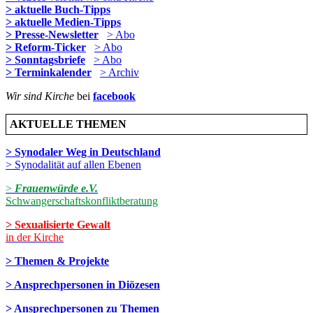
> aktuelle Buch-Tipps
> aktuelle Medien-Tipps
> Presse-Newsletter
> Abo
> Reform-Ticker
> Abo
> Sonntagsbriefe
> Abo
> Terminkalender
> Archiv
Wir sind Kirche
bei
facebook
AKTUELLE THEMEN
> Synodaler Weg in Deutschland
> Synodalität auf allen Ebenen
>
Frauenwürde e.V.
Schwangerschaftskonfliktberatung
> Sexualisierte Gewalt
in der Kirche
> Themen & Projekte
> Ansprechpersonen in Diözesen
> Ansprechpersonen zu Themen