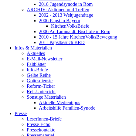
2018 Jugendsynode in Rom
ARCHIV: Aktionen und Treffen
2002 - 2013 Weltjugendtage
2006 Papst in Bayern
KirchenVolksBriefe
2006 Ad Limina dt. Bischöfe in Rom
2010 - 15 Jahre KirchenVolksBewegung
2011 Papstbesuch BRD
Infos & Materialien
Aktuelles
E-Mail-Newsletter
Faltblätter
Info-Briefe
Gelbe Reihe
Gottesdienste
Reform-Ticker
Reli-Unterricht
Sonstige Materialien
Aktuelle Medientipps
Arbeitshilfe Familien-Synode
Presse
LeserInnen-Briefe
Presse-Echo
Pressekontakte
Pressematerial