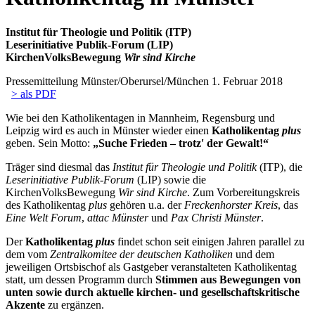
Institut für Theologie und Politik (ITP)
Leserinitiative Publik-Forum (LIP)
KirchenVolksBewegung
Wir sind Kirche
Pressemitteilung Münster/Oberursel/München 1. Februar 2018
> als PDF
Wie bei den Katholikentagen in Mannheim, Regensburg und
Leipzig wird es auch in Münster wieder einen
Katholikentag
plus
geben. Sein Motto:
„Suche Frieden – trotz' der Gewalt!“
Träger sind diesmal das
Institut für Theologie und Politik
(ITP), die
Leserinitiative Publik-Forum
(LIP) sowie die
KirchenVolksBewegung
Wir sind Kirche
. Zum Vorbereitungskreis
des Katholikentag
plus
gehören u.a. der
Freckenhorster Kreis
, das
Eine Welt Forum
,
attac Münster
und
Pax Christi Münster
.
Der
Katholikentag
plus
findet schon seit einigen Jahren parallel zu
dem vom
Zentralkomitee der deutschen Katholiken
und dem
jeweiligen Ortsbischof als Gastgeber veranstalteten Katholikentag
statt, um dessen Programm durch
Stimmen aus Bewegungen von
unten sowie durch aktuelle kirchen- und gesellschaftskritische
Akzente
zu ergänzen.