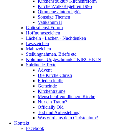
Kirchenstruktur/ Kirchenreform
KirchenVolksBegehren 1995
Ökumene / interreligiös
Sonstige Themen
Vatikanum II
Gottesdienst-Forum
Hoffnungszeichen
Lächeln - Lachen - Nachdenken
Lesezeichen
Mahnzeichen
Stellungnahmen, Briefe etc.
Kolumne "Ungeschminkt" KIRCHE IN
Spirituelle Texte
Advent
Die Kirche Christi
Frieden in dir
Gemeinde
Kirchenträume
Menschenfreundlichere Kirche
Nur ein Traum?
Officially Old
Tod und Auferstehung
Was wird aus dem Christentum?
Kontakt
Facebook