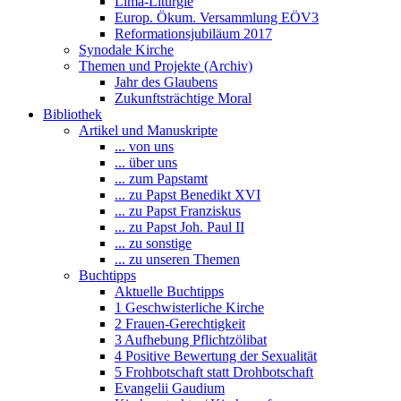
Lima-Liturgie
Europ. Ökum. Versammlung EÖV3
Reformationsjubiläum 2017
Synodale Kirche
Themen und Projekte (Archiv)
Jahr des Glaubens
Zukunftsträchtige Moral
Bibliothek
Artikel und Manuskripte
... von uns
... über uns
... zum Papstamt
... zu Papst Benedikt XVI
... zu Papst Franziskus
... zu Papst Joh. Paul II
... zu sonstige
... zu unseren Themen
Buchtipps
Aktuelle Buchtipps
1 Geschwisterliche Kirche
2 Frauen-Gerechtigkeit
3 Aufhebung Pflichtzölibat
4 Positive Bewertung der Sexualität
5 Frohbotschaft statt Drohbotschaft
Evangelii Gaudium