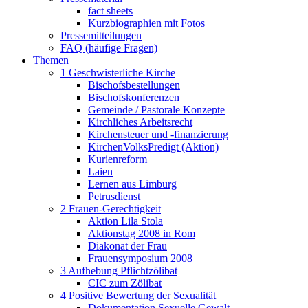
fact sheets
Kurzbiographien mit Fotos
Pressemitteilungen
FAQ (häufige Fragen)
Themen
1 Geschwisterliche Kirche
Bischofsbestellungen
Bischofskonferenzen
Gemeinde / Pastorale Konzepte
Kirchliches Arbeitsrecht
Kirchensteuer und -finanzierung
KirchenVolksPredigt (Aktion)
Kurienreform
Laien
Lernen aus Limburg
Petrusdienst
2 Frauen-Gerechtigkeit
Aktion Lila Stola
Aktionstag 2008 in Rom
Diakonat der Frau
Frauensymposium 2008
3 Aufhebung Pflichtzölibat
CIC zum Zölibat
4 Positive Bewertung der Sexualität
Dokumentation Sexuelle Gewalt