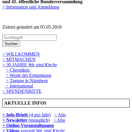
und 41. öffentliche Bundesversammlung
> Information und Anmeldung
Zuletzt geändert am 05­.05.2018
Suchen
> WILLKOMMEN
> MITMACHEN
> 30 JAHRE
Wir sind Kirche
> Chroniken
> Worte der Ermutigung
> Tagung in Nürnberg
> International
> SPENDENBITTE
AKTUELLE INFOS
> Info-Briefe
(4 pro Jahr)
> Abo
> Newsletter
(monatlich)
> Abo
> Online-Veranstaltungen
> Videos
von/mit
Wir sind Kirche