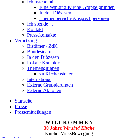
Ich mache mit . . .
Eine Wir-sind-Kirche-Gruppe gründen
In den Diözesen
Themenbereiche Ansprechpersonen
Ich spende . . .
Kontakt
Pressekontakte
Vernetzung
Bistümer / ZdK
Bundesteam
In den Diözesen
Lokale Kontakte
Themengruppen
zu Kirchensteuer
International
Externe Gruppierungen
Externe Aktionen
Startseite
Presse
Pressemitteilungen
W I L L K O M M E N
30 Jahre
Wir sind Kirche
KirchenVolksBewegung