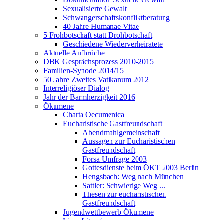
Sexualisierte Gewalt
Schwangerschaftskonfliktberatung
40 Jahre Humanae Vitae
5 Frohbotschaft statt Drohbotschaft
Geschiedene Wiederverheiratete
Aktuelle Aufbrüche
DBK Gesprächsprozess 2010-2015
Familien-Synode 2014/15
50 Jahre Zweites Vatikanum 2012
Interreligiöser Dialog
Jahr der Barmherzigkeit 2016
Ökumene
Charta Oecumenica
Eucharistische Gastfreundschaft
Abendmahlgemeinschaft
Aussagen zur Eucharistischen
Gastfreundschaft
Forsa Umfrage 2003
Gottesdienste beim ÖKT 2003 Berlin
Hengsbach: Weg nach München
Sattler: Schwierige Weg ...
Thesen zur eucharistischen
Gastfreundschaft
Jugendwettbewerb Ökumene