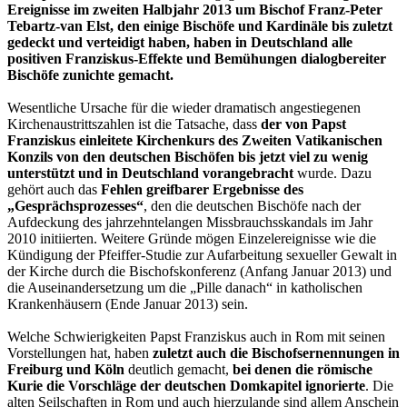
Ereignisse im zweiten Halbjahr 2013 um Bischof Franz-Peter
Tebartz-van Elst, den einige Bischöfe und Kardinäle bis zuletzt
gedeckt und verteidigt haben, haben in Deutschland alle
positiven Franziskus-Effekte und Bemühungen dialogbereiter
Bischöfe zunichte gemacht.
Wesentliche Ursache für die wieder dramatisch angestiegenen
Kirchenaustrittszahlen ist die Tatsache, dass
der von Papst
Franziskus einleitete Kirchenkurs des Zweiten Vatikanischen
Konzils von den deutschen Bischöfen bis jetzt viel zu wenig
unterstützt und in Deutschland vorangebracht
wurde. Dazu
gehört auch das
Fehlen greifbarer Ergebnisse des
„Gesprächsprozesses“
, den die deutschen Bischöfe nach der
Aufdeckung des jahrzehntelangen Missbrauchsskandals im Jahr
2010 initiierten. Weitere Gründe mögen Einzelereignisse wie die
Kündigung der Pfeiffer-Studie zur Aufarbeitung sexueller Gewalt in
der Kirche durch die Bischofskonferenz (Anfang Januar 2013) und
die Auseinandersetzung um die „Pille danach“ in katholischen
Krankenhäusern (Ende Januar 2013) sein.
Welche Schwierigkeiten Papst Franziskus auch in Rom mit seinen
Vorstellungen hat, haben
zuletzt auch die Bischofsernennungen in
Freiburg und Köln
deutlich gemacht,
bei denen die römische
Kurie die Vorschläge der deutschen Domkapitel ignorierte
. Die
alten Seilschaften in Rom und auch hierzulande sind allem Anschein