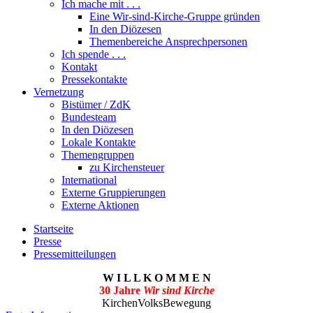
Ich mache mit . . .
Eine Wir-sind-Kirche-Gruppe gründen
In den Diözesen
Themenbereiche Ansprechpersonen
Ich spende . . .
Kontakt
Pressekontakte
Vernetzung
Bistümer / ZdK
Bundesteam
In den Diözesen
Lokale Kontakte
Themengruppen
zu Kirchensteuer
International
Externe Gruppierungen
Externe Aktionen
Startseite
Presse
Pressemitteilungen
W I L L K O M M E N
30 Jahre
Wir sind Kirche
KirchenVolksBewegung