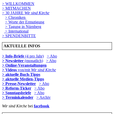
> WILLKOMMEN
> MITMACHEN
> 30 JAHRE
Wir sind Kirche
> Chroniken
> Worte der Ermutigung
> Tagung in Nürnberg
> International
> SPENDENBITTE
AKTUELLE INFOS
> Info-Briefe
(4 pro Jahr)
> Abo
> Newsletter
(monatlich)
> Abo
> Online-Veranstaltungen
> Videos
von/mit
Wir sind Kirche
> aktuelle Buch-Tipps
> aktuelle Medien-Tipps
> Presse-Newsletter
> Abo
> Reform-Ticker
> Abo
> Sonntagsbriefe
> Abo
> Terminkalender
> Archiv
Wir sind Kirche
bei
facebook