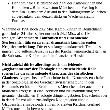
Der nominale Gleichstand der Zahl der Katholikinnen und
Katholiken z.B. im Erzbistum München und Freising ist nur
dem Zuzug aus dem Ausland in den Ballungsraum München
zu verdanken, dem derzeit stärksten Wachstumsraum
Europas.
Während es 1990 noch 28,2 Mio. KatholikInnen in Deutschland
gab, sind es 24 Jahre später nur noch 24,2 Mio., also 4 Mio.
weniger.
Abnehmende Taufzahlen und zunehmende
Sterbezahlen führen zu einer dramatisch kumulierenden
Negativentwicklung
. Dieser seit langem andauernde Trend des
inneren und äußeren Auszugs aus der Kirchengemeinschaft geht an
die Substanz der Kirche – auch in finanzieller Hinsicht.
Nicht zuletzt dürfte allerdings auch das fehlende
„aggiornamento“ der Theologie eine entscheidende Rolle
spielen für die schwindende Akzeptanz des christlichen
Glaubens
. Angesichts der Fortschritte in den Neurowissenschaften,
in der Soziologie, in der Geschichtswissenschaft und in den
Erkenntnissen über die Evolution des Menschen, aber auch in der
biblischen Exegese ist eine Revision und Neuformulierung der
gesamten christlichen Theologie dringend geboten. Das scheint aber
in der dafür vor allem zuständigen Kongregation für die
Glaubenslehre, insbesondere ihrem Präfekten Kardinal Gerhard
Müller, noch nicht bewusst zu sein.