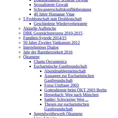
Sexualisierte Gewalt
Schwangerschaftskonfliktberatung
40 Jahre Humanae Vitae
5 Frohbotschaft statt Drohbotschaft
Geschiedene Wiederverheiratete
Aktuelle Aufbrüche
DBK Gesprächsprozess 2010-2015
Familien-Synode 2014/15
50 Jahre Zweites Vatikanum 2012
Interreligiöser Dialog
Jahr der Barmherzigkeit 2016
Ökumene
Charta Oecumenica
Eucharistische Gastfreundschaft
Abendmahlgemeinschaft
Aussagen zur Eucharistischen
Gastfreundschaft
Forsa Umfrage 2003
Gottesdienste beim ÖKT 2003 Berlin
Hengsbach: Weg nach München
Sattler: Schwierige Weg ...
Thesen zur eucharistischen
Gastfreundschaft
Jugendwettbewerb Ökumene