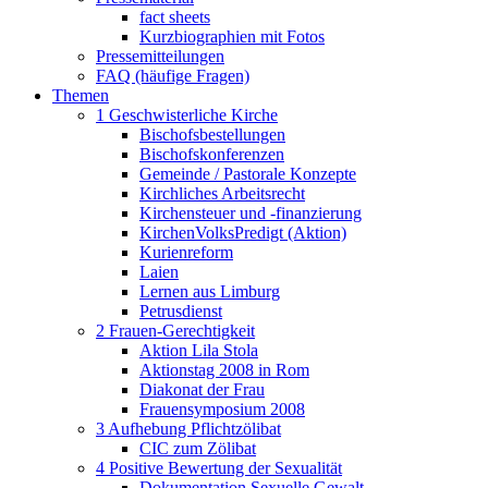
fact sheets
Kurzbiographien mit Fotos
Pressemitteilungen
FAQ (häufige Fragen)
Themen
1 Geschwisterliche Kirche
Bischofsbestellungen
Bischofskonferenzen
Gemeinde / Pastorale Konzepte
Kirchliches Arbeitsrecht
Kirchensteuer und -finanzierung
KirchenVolksPredigt (Aktion)
Kurienreform
Laien
Lernen aus Limburg
Petrusdienst
2 Frauen-Gerechtigkeit
Aktion Lila Stola
Aktionstag 2008 in Rom
Diakonat der Frau
Frauensymposium 2008
3 Aufhebung Pflichtzölibat
CIC zum Zölibat
4 Positive Bewertung der Sexualität
Dokumentation Sexuelle Gewalt