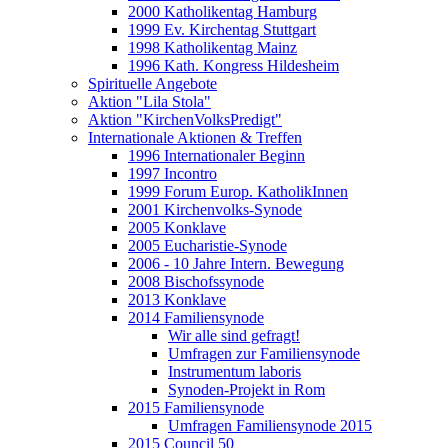
2000 Katholikentag Hamburg
1999 Ev. Kirchentag Stuttgart
1998 Katholikentag Mainz
1996 Kath. Kongress Hildesheim
Spirituelle Angebote
Aktion "Lila Stola"
Aktion "KirchenVolksPredigt"
Internationale Aktionen & Treffen
1996 Internationaler Beginn
1997 Incontro
1999 Forum Europ. KatholikInnen
2001 Kirchenvolks-Synode
2005 Konklave
2005 Eucharistie-Synode
2006 - 10 Jahre Intern. Bewegung
2008 Bischofssynode
2013 Konklave
2014 Familiensynode
Wir alle sind gefragt!
Umfragen zur Familiensynode
Instrumentum laboris
Synoden-Projekt in Rom
2015 Familiensynode
Umfragen Familiensynode 2015
2015 Council 50