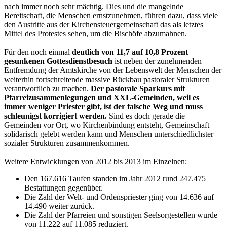
nach immer noch sehr mächtig. Dies und die mangelnde
Bereitschaft, die Menschen ernstzunehmen, führen dazu, dass viele
den Austritte aus der Kirchensteuergemeinschaft das als letztes
Mittel des Protestes sehen, um die Bischöfe abzumahnen.
Für den noch einmal
deutlich von 11,7 auf 10,8 Prozent
gesunkenen Gottesdienstbesuch
ist neben der zunehmenden
Entfremdung der Amtskirche von der Lebenswelt der Menschen der
weiterhin fortschreitende massive Rückbau pastoraler Strukturen
verantwortlich zu machen.
Der pastorale Sparkurs mit
Pfarreizusammenlegungen und XXL-Gemeinden, weil es
immer weniger Priester gibt, ist der falsche Weg und muss
schleunigst korrigiert werden.
Sind es doch gerade die
Gemeinden vor Ort, wo Kirchenbindung entsteht, Gemeinschaft
solidarisch gelebt werden kann und Menschen unterschiedlichster
sozialer Strukturen zusammenkommen.
Weitere Entwicklungen von 2012 bis 2013 im Einzelnen:
Den 167.616 Taufen standen im Jahr 2012 rund 247.475
Bestattungen gegenüber.
Die Zahl der Welt- und Ordenspriester ging von 14.636 auf
14.490 weiter zurück.
Die Zahl der Pfarreien und sonstigen Seelsorgestellen wurde
von 11.222 auf 11.085 reduziert.