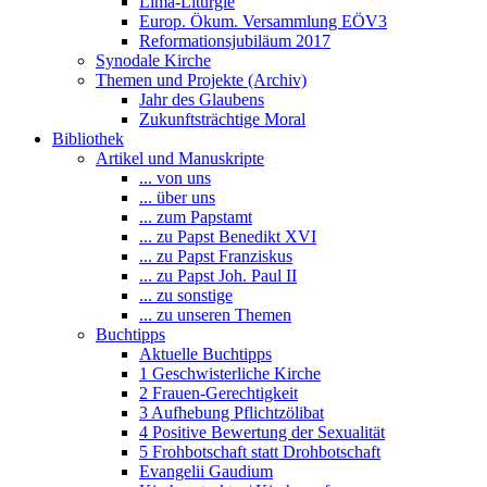
Lima-Liturgie
Europ. Ökum. Versammlung EÖV3
Reformationsjubiläum 2017
Synodale Kirche
Themen und Projekte (Archiv)
Jahr des Glaubens
Zukunftsträchtige Moral
Bibliothek
Artikel und Manuskripte
... von uns
... über uns
... zum Papstamt
... zu Papst Benedikt XVI
... zu Papst Franziskus
... zu Papst Joh. Paul II
... zu sonstige
... zu unseren Themen
Buchtipps
Aktuelle Buchtipps
1 Geschwisterliche Kirche
2 Frauen-Gerechtigkeit
3 Aufhebung Pflichtzölibat
4 Positive Bewertung der Sexualität
5 Frohbotschaft statt Drohbotschaft
Evangelii Gaudium