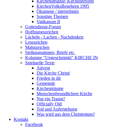
Kirchenstruktur/ Kirchenreform
KirchenVolksBegehren 1995
Ökumene / interreligiös
Sonstige Themen
Vatikanum II
Gottesdienst-Forum
Hoffnungszeichen
Lächeln - Lachen - Nachdenken
Lesezeichen
Mahnzeichen
Stellungnahmen, Briefe etc.
Kolumne "Ungeschminkt" KIRCHE IN
Spirituelle Texte
Advent
Die Kirche Christi
Frieden in dir
Gemeinde
Kirchenträume
Menschenfreundlichere Kirche
Nur ein Traum?
Officially Old
Tod und Auferstehung
Was wird aus dem Christentum?
Kontakt
Facebook