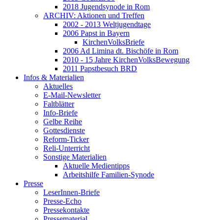
2018 Jugendsynode in Rom
ARCHIV: Aktionen und Treffen
2002 - 2013 Weltjugendtage
2006 Papst in Bayern
KirchenVolksBriefe
2006 Ad Limina dt. Bischöfe in Rom
2010 - 15 Jahre KirchenVolksBewegung
2011 Papstbesuch BRD
Infos & Materialien
Aktuelles
E-Mail-Newsletter
Faltblätter
Info-Briefe
Gelbe Reihe
Gottesdienste
Reform-Ticker
Reli-Unterricht
Sonstige Materialien
Aktuelle Medientipps
Arbeitshilfe Familien-Synode
Presse
LeserInnen-Briefe
Presse-Echo
Pressekontakte
Pressematerial