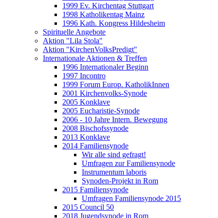
1999 Ev. Kirchentag Stuttgart
1998 Katholikentag Mainz
1996 Kath. Kongress Hildesheim
Spirituelle Angebote
Aktion "Lila Stola"
Aktion "KirchenVolksPredigt"
Internationale Aktionen & Treffen
1996 Internationaler Beginn
1997 Incontro
1999 Forum Europ. KatholikInnen
2001 Kirchenvolks-Synode
2005 Konklave
2005 Eucharistie-Synode
2006 - 10 Jahre Intern. Bewegung
2008 Bischofssynode
2013 Konklave
2014 Familiensynode
Wir alle sind gefragt!
Umfragen zur Familiensynode
Instrumentum laboris
Synoden-Projekt in Rom
2015 Familiensynode
Umfragen Familiensynode 2015
2015 Council 50
2018 Jugendsynode in Rom