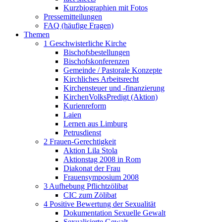
Kurzbiographien mit Fotos
Pressemitteilungen
FAQ (häufige Fragen)
Themen
1 Geschwisterliche Kirche
Bischofsbestellungen
Bischofskonferenzen
Gemeinde / Pastorale Konzepte
Kirchliches Arbeitsrecht
Kirchensteuer und -finanzierung
KirchenVolksPredigt (Aktion)
Kurienreform
Laien
Lernen aus Limburg
Petrusdienst
2 Frauen-Gerechtigkeit
Aktion Lila Stola
Aktionstag 2008 in Rom
Diakonat der Frau
Frauensymposium 2008
3 Aufhebung Pflichtzölibat
CIC zum Zölibat
4 Positive Bewertung der Sexualität
Dokumentation Sexuelle Gewalt
Sexualisierte Gewalt