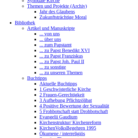
Synodale Kirche
Themen und Projekte (Archiv)
Jahr des Glaubens
Zukunftsträchtige Moral
Bibliothek
Artikel und Manuskripte
... von uns
... über uns
... zum Papstamt
... zu Papst Benedikt XVI
... zu Papst Franziskus
... zu Papst Joh. Paul II
... zu sonstige
... zu unseren Themen
Buchtipps
Aktuelle Buchtipps
1 Geschwisterliche Kirche
2 Frauen-Gerechtigkeit
3 Aufhebung Pflichtzölibat
4 Positive Bewertung der Sexualität
5 Frohbotschaft statt Drohbotschaft
Evangelii Gaudium
Kirchenstruktur/ Kirchenreform
KirchenVolksBegehren 1995
Ökumene / interreligiös