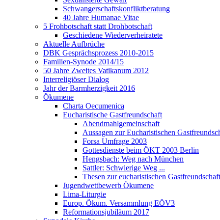
Schwangerschaftskonfliktberatung
40 Jahre Humanae Vitae
5 Frohbotschaft statt Drohbotschaft
Geschiedene Wiederverheiratete
Aktuelle Aufbrüche
DBK Gesprächsprozess 2010-2015
Familien-Synode 2014/15
50 Jahre Zweites Vatikanum 2012
Interreligiöser Dialog
Jahr der Barmherzigkeit 2016
Ökumene
Charta Oecumenica
Eucharistische Gastfreundschaft
Abendmahlgemeinschaft
Aussagen zur Eucharistischen Gastfreundsch
Forsa Umfrage 2003
Gottesdienste beim ÖKT 2003 Berlin
Hengsbach: Weg nach München
Sattler: Schwierige Weg ...
Thesen zur eucharistischen Gastfreundschaf
Jugendwettbewerb Ökumene
Lima-Liturgie
Europ. Ökum. Versammlung EÖV3
Reformationsjubiläum 2017