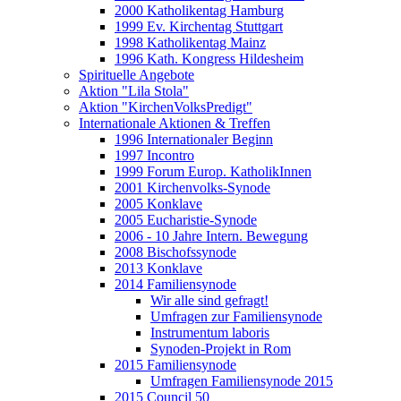
2000 Katholikentag Hamburg
1999 Ev. Kirchentag Stuttgart
1998 Katholikentag Mainz
1996 Kath. Kongress Hildesheim
Spirituelle Angebote
Aktion "Lila Stola"
Aktion "KirchenVolksPredigt"
Internationale Aktionen & Treffen
1996 Internationaler Beginn
1997 Incontro
1999 Forum Europ. KatholikInnen
2001 Kirchenvolks-Synode
2005 Konklave
2005 Eucharistie-Synode
2006 - 10 Jahre Intern. Bewegung
2008 Bischofssynode
2013 Konklave
2014 Familiensynode
Wir alle sind gefragt!
Umfragen zur Familiensynode
Instrumentum laboris
Synoden-Projekt in Rom
2015 Familiensynode
Umfragen Familiensynode 2015
2015 Council 50