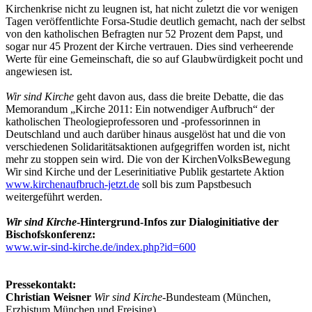
Kirchenkrise nicht zu leugnen ist, hat nicht zuletzt die vor wenigen
Tagen veröffentlichte Forsa-Studie deutlich gemacht, nach der selbst
von den katholischen Befragten nur 52 Prozent dem Papst, und
sogar nur 45 Prozent der Kirche vertrauen. Dies sind verheerende
Werte für eine Gemeinschaft, die so auf Glaubwürdigkeit pocht und
angewiesen ist.
Wir sind Kirche
geht davon aus, dass die breite Debatte, die das
Memorandum „Kirche 2011: Ein notwendiger Aufbruch“ der
katholischen Theologieprofessoren und -professorinnen in
Deutschland und auch darüber hinaus ausgelöst hat und die von
verschiedenen Solidaritätsaktionen aufgegriffen worden ist, nicht
mehr zu stoppen sein wird. Die von der KirchenVolksBewegung
Wir sind Kirche und der Leserinitiative Publik gestartete Aktion
www.kirchenaufbruch-jetzt.de
soll bis zum Papstbesuch
weitergeführt werden.
Wir sind Kirche
-Hintergrund-Infos zur Dialoginitiative der
Bischofskonferenz:
www.wir-sind-kirche.de/index.php?id=600
Pressekontakt:
Christian Weisner
Wir sind Kirche
-Bundesteam (München,
Erzbistum München und Freising)