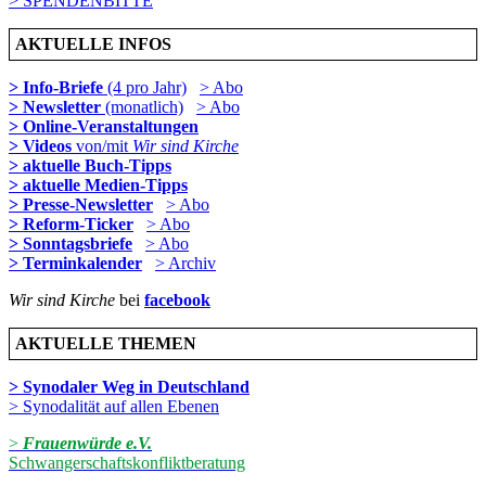
> SPENDENBITTE
AKTUELLE INFOS
> Info-Briefe
(4 pro Jahr)
> Abo
> Newsletter
(monatlich)
> Abo
> Online-Veranstaltungen
> Videos
von/mit
Wir sind Kirche
> aktuelle Buch-Tipps
> aktuelle Medien-Tipps
> Presse-Newsletter
> Abo
> Reform-Ticker
> Abo
> Sonntagsbriefe
> Abo
> Terminkalender
> Archiv
Wir sind Kirche
bei
facebook
AKTUELLE THEMEN
> Synodaler Weg in Deutschland
> Synodalität auf allen Ebenen
>
Frauenwürde e.V.
Schwangerschaftskonfliktberatung