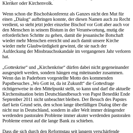
Kleriker oder Kirchenvolk.
Wenn schon die Bischofskonferenz als Ganzes nicht den Mut für
einen „Dialog“ aufbringen konnte, der diesen Namen auch zu Recht
verdient, so steht jetzt jeder einzelne Bischof vor Gott aber auch vor
den Menschen in seinem Bistum in der Verantwortung, mutig die
erforderlichen Schritte zu gehen, damit die jesuanische Botschaft
wieder mehr Menschen erreicht und auch damit unsere Kirche
wieder mehr Glaubwürdigkeit gewinnt, die sie nach der
Aufdeckung der Missbrauchsskandale im vergangenen Jahr verloren
hat.
„Gotteskrise“ und „Kirchenkrise“ dürfen dabei nicht gegeneinander
ausgespielt werden, sondern hängen eng miteinander zusammen.
Wenn das in Paderborn vorgestellte Motto des kommenden
Papstbesuches „Wo Gott ist, da ist Zukunft“ die Gottesfrage
richtigerweise in den Mittelpunkt stellt, so kann und darf die aktuelle
Kirchensituation beim Deutschlandbesuch von Papst Benedikt Ende
September 2011 nicht unbeachtet bleiben. Der Besuch des Papstes
darf kein Grund sein, den schon lange überfälligen Dialog über die
nicht nur in Deutschland, sondern in aller Welt immer drängender
werdenden pastoralen Probleme immer akuter werdenden pastoralen
Probleme erneut auf die lange Bank zu schieben.
Dass die sich durch den Reformstau seit langem verschärfende