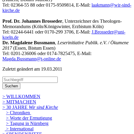
Tel: 02364-55 88 oder 0175-9509814, E-Mail:
laakmann@wir-sind-
kirche.de
Prof. Dr. Johannes Brosseder
, Unterzeichner des Theologen-
Memorandums (Köln/Königswinter, Erzbistum Köln)
Tel: 02244-6441 oder 0170-299 3706, E-Mail:
J.Brosseder@uni-
koeln.de
Dr. Magdalene Bussmann
,
Leserinitiative Publik. e.V. / Ökumene
2017
(Essen, Bistum Essen)
Tel: 0201-236006 oder 0174-7825475, E-Mail:
Magda.Bussmann@t-online.de
Zuletzt geändert am 19­.03.2011
Suchen
> WILLKOMMEN
> MITMACHEN
> 30 JAHRE
Wir sind Kirche
> Chroniken
> Worte der Ermutigung
> Tagung in Nürnberg
> International