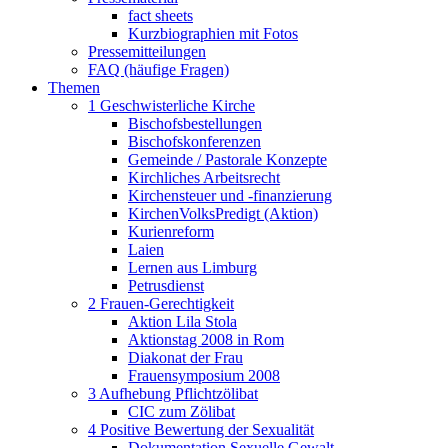
fact sheets
Kurzbiographien mit Fotos
Pressemitteilungen
FAQ (häufige Fragen)
Themen
1 Geschwisterliche Kirche
Bischofsbestellungen
Bischofskonferenzen
Gemeinde / Pastorale Konzepte
Kirchliches Arbeitsrecht
Kirchensteuer und -finanzierung
KirchenVolksPredigt (Aktion)
Kurienreform
Laien
Lernen aus Limburg
Petrusdienst
2 Frauen-Gerechtigkeit
Aktion Lila Stola
Aktionstag 2008 in Rom
Diakonat der Frau
Frauensymposium 2008
3 Aufhebung Pflichtzölibat
CIC zum Zölibat
4 Positive Bewertung der Sexualität
Dokumentation Sexuelle Gewalt