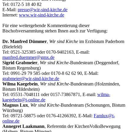
Tel: 0172-5 18 40 82
E-Mail:
presse@wir-sind-kirche.de
Internet:
www.wir-sind-kirche.de
Für eine weitergehende Kommentierung dieser
Bischofsversammlung stehen Ihnen auch zur Verfügung:
Dr. Manfred Dümmer
,
Wir sind Kirche
im Erzbistum Paderborn
(Bielefeld)
Tel: 0521-325385 oder 0170-9402163, E-mail:
manfred.duemmer@gmx.de
Sigrid Grabmeier
,
Wir sind Kirche
-Bundesteam (Deggendorf,
Bistum Regensburg)
Tel: 0991-29 79 585 oder 0170-8 62 62 90, E-Mail:
grabmeier@wir-sind-kirche.de
Wilma Kaegebein
,
Wir sind Kirche
-Bundesteam (Holzminden,
Bistum Hildesheim)
Tel: 05531-7048111 oder 0157-73867871, E-mail:
wilma-
kaegebein@t-online.de
Magnus Lux
,
Wir sind Kirche
-Bundesteam (Schonungen, Bistum
Würzburg)
Tel: 09721-58875 oder 0176-41266392, E-Mail:
Famlux@t-
online.de
Annegret Laakmann
, Referentin der KirchenVolksBewegung
(Haltern, Bistum Münster)