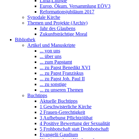
Lima-Liturgie
Europ. Ökum. Versammlung EÖV3
Reformationsjubiläum 2017
Synodale Kirche
Themen und Projekte (Archiv)
Jahr des Glaubens
Zukunftsträchtige Moral
Bibliothek
Artikel und Manuskripte
... von uns
... über uns
... zum Papstamt
... zu Papst Benedikt XVI
... zu Papst Franziskus
... zu Papst Joh. Paul II
... zu sonstige
... zu unseren Themen
Buchtipps
Aktuelle Buchtipps
1 Geschwisterliche Kirche
2 Frauen-Gerechtigkeit
3 Aufhebung Pflichtzölibat
4 Positive Bewertung der Sexualität
5 Frohbotschaft statt Drohbotschaft
Evangelii Gaudium