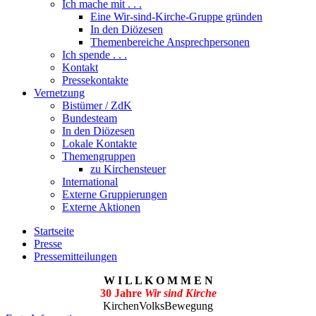
Ich mache mit . . .
Eine Wir-sind-Kirche-Gruppe gründen
In den Diözesen
Themenbereiche Ansprechpersonen
Ich spende . . .
Kontakt
Pressekontakte
Vernetzung
Bistümer / ZdK
Bundesteam
In den Diözesen
Lokale Kontakte
Themengruppen
zu Kirchensteuer
International
Externe Gruppierungen
Externe Aktionen
Startseite
Presse
Pressemitteilungen
W I L L K O M M E N
30 Jahre
Wir sind Kirche
KirchenVolksBewegung