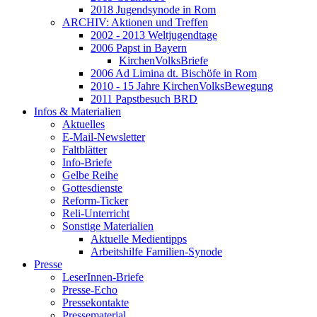
2018 Jugendsynode in Rom
ARCHIV: Aktionen und Treffen
2002 - 2013 Weltjugendtage
2006 Papst in Bayern
KirchenVolksBriefe
2006 Ad Limina dt. Bischöfe in Rom
2010 - 15 Jahre KirchenVolksBewegung
2011 Papstbesuch BRD
Infos & Materialien
Aktuelles
E-Mail-Newsletter
Faltblätter
Info-Briefe
Gelbe Reihe
Gottesdienste
Reform-Ticker
Reli-Unterricht
Sonstige Materialien
Aktuelle Medientipps
Arbeitshilfe Familien-Synode
Presse
LeserInnen-Briefe
Presse-Echo
Pressekontakte
Pressematerial