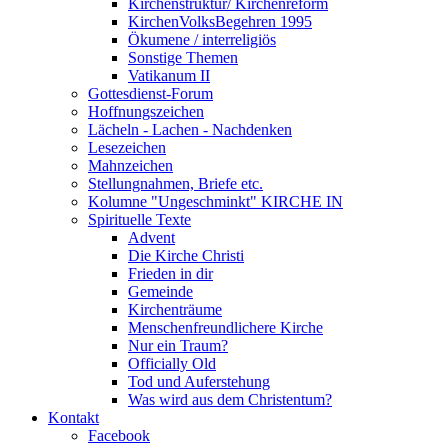
Kirchenstruktur/ Kirchenreform
KirchenVolksBegehren 1995
Ökumene / interreligiös
Sonstige Themen
Vatikanum II
Gottesdienst-Forum
Hoffnungszeichen
Lächeln - Lachen - Nachdenken
Lesezeichen
Mahnzeichen
Stellungnahmen, Briefe etc.
Kolumne "Ungeschminkt" KIRCHE IN
Spirituelle Texte
Advent
Die Kirche Christi
Frieden in dir
Gemeinde
Kirchenträume
Menschenfreundlichere Kirche
Nur ein Traum?
Officially Old
Tod und Auferstehung
Was wird aus dem Christentum?
Kontakt
Facebook