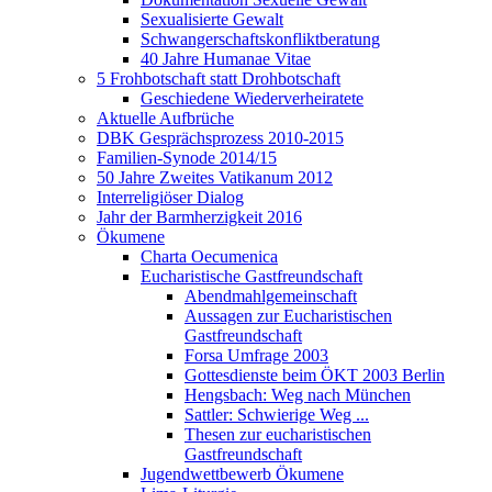
Sexualisierte Gewalt
Schwangerschaftskonfliktberatung
40 Jahre Humanae Vitae
5 Frohbotschaft statt Drohbotschaft
Geschiedene Wiederverheiratete
Aktuelle Aufbrüche
DBK Gesprächsprozess 2010-2015
Familien-Synode 2014/15
50 Jahre Zweites Vatikanum 2012
Interreligiöser Dialog
Jahr der Barmherzigkeit 2016
Ökumene
Charta Oecumenica
Eucharistische Gastfreundschaft
Abendmahlgemeinschaft
Aussagen zur Eucharistischen
Gastfreundschaft
Forsa Umfrage 2003
Gottesdienste beim ÖKT 2003 Berlin
Hengsbach: Weg nach München
Sattler: Schwierige Weg ...
Thesen zur eucharistischen
Gastfreundschaft
Jugendwettbewerb Ökumene