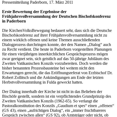
Pressemitteilung Paderborn, 17. März 2011
Erste Bewertung der Ergebnisse der
Frühjahrsvollversammlung der Deutschen Bischofskonferenz
in Paderborn
Die KirchenVolksBewegung bedauert sehr, dass sich die Deutsche
Bischofskonferenz auf ihrer Frühjahrsvollversammlung nicht zu
einem wirklich offenen und keine Themen ausschließenden
Dialogprozess durchringen konnte, der den Namen „Dialog“ auch
zu Recht verdient. Die heute in Paderborn vorgestellten Planungen
für einen vierjährigen innerkirchlichen Gesprächsprozess mögen
zwar geeignet sein, sich geistlich auf das 50-jährige Jubiläum des
Zweiten Vatikanischen Konzils vorzubereiten. Doch werden die
bisher benannten Prozessbausteine bei weitem nicht den
Erwartungen gerecht, die das Eröffnungsreferat von Erzbischof Dr.
Robert Zollitsch und die Ankündigungen am Ende der letzten
Herbstvollversammlung in Fulda geweckt hatten.
Der Dialog innerhalb der Kirche ist nicht in das Belieben der
Bischöfe gestellt, sondern ist ein verpflichtendes Grundprinzip des
Zweiten Vatikanischen Konzils (1962-65). So verlangt die
Pastoralkonstitution des Konzils „Gaudium et spes“ einen „offenen“
(GS 43), einen „aufrichtigen Dialog“, ein „immer fruchtbareres
Gespräch zwischen allen“ (GS 92), ob Amtsträger oder nicht, ob