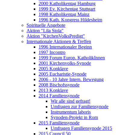
2000 Katholikentag Hamburg
1999 Ev. Kirchentag Stuttgart
1998 Katholikentag Mainz
1996 Kath. Kongress Hildesheim
Spirituelle Angebote
Aktion "Lila Stola"
Aktion "KirchenVolksPredigt"
Internationale Aktionen & Treffen
1996 Internationaler Beginn
1997 Incontro
1999 Forum Europ. KatholikInnen
2001 Kirchenvolks-Synode
2005 Konklave
2005 Eucharistie-Synode
2006 - 10 Jahre Intern. Bewegung
2008 Bischofssynode
2013 Konklave
2014 Familiensynode
Wir alle sind gefragt!
Umfragen zur Familiensynode
Instrumentum laboris
Synoden-Projekt in Rom
2015 Familiensynode
Umfragen Familiensynode 2015
2015 Council 50