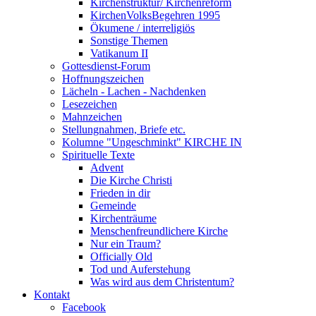
Kirchenstruktur/ Kirchenreform
KirchenVolksBegehren 1995
Ökumene / interreligiös
Sonstige Themen
Vatikanum II
Gottesdienst-Forum
Hoffnungszeichen
Lächeln - Lachen - Nachdenken
Lesezeichen
Mahnzeichen
Stellungnahmen, Briefe etc.
Kolumne "Ungeschminkt" KIRCHE IN
Spirituelle Texte
Advent
Die Kirche Christi
Frieden in dir
Gemeinde
Kirchenträume
Menschenfreundlichere Kirche
Nur ein Traum?
Officially Old
Tod und Auferstehung
Was wird aus dem Christentum?
Kontakt
Facebook