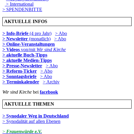
> International
> SPENDENBITTE
AKTUELLE INFOS
> Info-Briefe
(4 pro Jahr)
> Abo
> Newsletter
(monatlich)
> Abo
> Online-Veranstaltungen
> Videos
von/mit
Wir sind Kirche
> aktuelle Buch-Tipps
> aktuelle Medien-Tipps
> Presse-Newsletter
> Abo
> Reform-Ticker
> Abo
> Sonntagsbriefe
> Abo
> Terminkalender
> Archiv
Wir sind Kirche
bei
facebook
AKTUELLE THEMEN
> Synodaler Weg in Deutschland
> Synodalität auf allen Ebenen
>
Frauenwürde e.V.