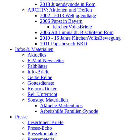
2018 Jugendsynode in Rom
ARCHIV: Aktionen und Treffen
2002 - 2013 Weltjugendtage
2006 Papst in Bayern
KirchenVolksBriefe
2006 Ad Limina dt. Bischöfe in Rom
2010 - 15 Jahre KirchenVolksBewegung
2011 Papstbesuch BRD
Infos & Materialien
Aktuelles
E-Mail-Newsletter
Faltblätter
Info-Briefe
Gelbe Reihe
Gottesdienste
Reform-Ticker
Reli-Unterricht
Sonstige Materialien
Aktuelle Medientipps
Arbeitshilfe Familien-Synode
Presse
LeserInnen-Briefe
Presse-Echo
Pressekontakte
Pressematerial