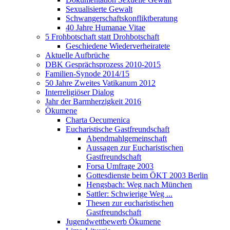
Sexualisierte Gewalt
Schwangerschaftskonfliktberatung
40 Jahre Humanae Vitae
5 Frohbotschaft statt Drohbotschaft
Geschiedene Wiederverheiratete
Aktuelle Aufbrüche
DBK Gesprächsprozess 2010-2015
Familien-Synode 2014/15
50 Jahre Zweites Vatikanum 2012
Interreligiöser Dialog
Jahr der Barmherzigkeit 2016
Ökumene
Charta Oecumenica
Eucharistische Gastfreundschaft
Abendmahlgemeinschaft
Aussagen zur Eucharistischen
Gastfreundschaft
Forsa Umfrage 2003
Gottesdienste beim ÖKT 2003 Berlin
Hengsbach: Weg nach München
Sattler: Schwierige Weg ...
Thesen zur eucharistischen
Gastfreundschaft
Jugendwettbewerb Ökumene