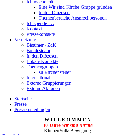
Ich mache mit . . .
Eine Wir-sind-Kirche-Gruppe gründen
In den Diözesen
Themenbereiche Ansprechpersonen
Ich spende . . .
Kontakt
Pressekontakte
Vernetzung
Bistümer / ZdK
Bundesteam
In den Diözesen
Lokale Kontakte
Themengruppen
zu Kirchensteuer
International
Externe Gruppierungen
Externe Aktionen
Startseite
Presse
Pressemitteilungen
W I L L K O M M E N
30 Jahre
Wir sind Kirche
KirchenVolksBewegung