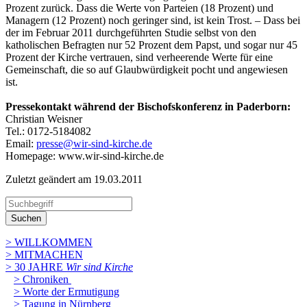
Prozent zurück. Dass die Werte von Parteien (18 Prozent) und
Managern (12 Prozent) noch geringer sind, ist kein Trost. – Dass bei
der im Februar 2011 durchgeführten Studie selbst von den
katholischen Befragten nur 52 Prozent dem Papst, und sogar nur 45
Prozent der Kirche vertrauen, sind verheerende Werte für eine
Gemeinschaft, die so auf Glaubwürdigkeit pocht und angewiesen
ist.
Pressekontakt während der Bischofskonferenz in Paderborn:
Christian Weisner
Tel.: 0172-5184082
Email:
presse@wir-sind-kirche.de
Homepage: www.wir-sind-kirche.de
Zuletzt geändert am 19­.03.2011
Suchen
> WILLKOMMEN
> MITMACHEN
> 30 JAHRE
Wir sind Kirche
> Chroniken
> Worte der Ermutigung
> Tagung in Nürnberg