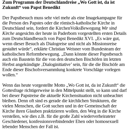
Zum Programm der Deutschlandreise „Wo Gott ist, da ist
Zukunft“ von Papst Benedikt
Der Papstbesuch muss sehr viel mehr als eine Imagekampagne für
die Person des Papstes oder die römisch-katholische Kirche in
Deutschland sein, fordert die KirchenVolksBewegung
Wir sind
Kirche
angesichts der heute in Paderborn vorgestellten ersten Details
zum Deutschlandbesuch von Papst Benedikt XVI. „Es wäre gut,
wenn dieser Besuch als Dialogreise und nicht als Missionsreise
gestaltet würde“, erklärte Christian Weisner vom Bundesteam der
katholischen Reformbewegung. „Dann könnte dieser Papstbesuch
auch ein Baustein für die von den deutschen Bischöfen im letzten
Herbst angekündigte ‚Dialoginitiative’ sein, für die die Bischöfe am
Ende dieser Bischofsversammlung konkrete Vorschläge vorlegen
wollen.“
Wenn das heute vorgestellte Motto „Wo Gott ist, da ist Zukunft“ die
Gottesfrage richtigerweise in den Mittelpunkt stellt, so kann und darf
bei dieser Papstreise die aktuelle Kirchensituation nicht unbeachtet
bleiben. Denn oft sind es gerade die kirchlichen Strukturen, die
vielen Menschen, die Gott suchen und in der Gemeinschaft der
Kirche ihren Glauben praktizieren wollen, den Weg in die Kirche
verstellen, wie dies z.B. für die große Zahl wiederverheirateter
Geschiedener, konfessionsverbindender Ehen oder homosexuell
lebender Menschen der Fall ist.