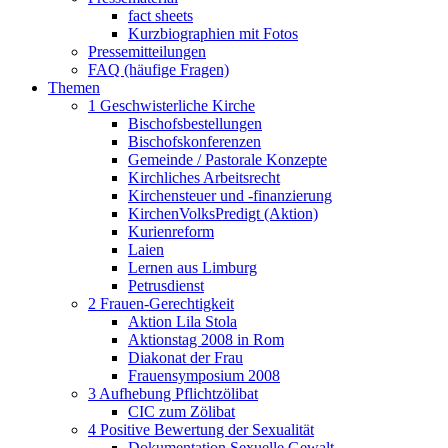
fact sheets
Kurzbiographien mit Fotos
Pressemitteilungen
FAQ (häufige Fragen)
Themen
1 Geschwisterliche Kirche
Bischofsbestellungen
Bischofskonferenzen
Gemeinde / Pastorale Konzepte
Kirchliches Arbeitsrecht
Kirchensteuer und -finanzierung
KirchenVolksPredigt (Aktion)
Kurienreform
Laien
Lernen aus Limburg
Petrusdienst
2 Frauen-Gerechtigkeit
Aktion Lila Stola
Aktionstag 2008 in Rom
Diakonat der Frau
Frauensymposium 2008
3 Aufhebung Pflichtzölibat
CIC zum Zölibat
4 Positive Bewertung der Sexualität
Dokumentation Sexuelle Gewalt