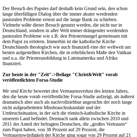
Der Besuch des Papstes darf deshalb kein Grund sein, den schon
lange überfälligen Dialog über die immer akuter werdenden
pastoralen Probleme erneut auf die lange Bank zu schieben.
Vielmehr sollte dieser Besuch genutzt werden, die nicht nur in
Deutschland, sondern in aller Welt immer drängender werdenden
pastoralen Probleme wie z.B. den Priestermangel gemeinsam mit
dem Papst zu erörtern. Immerhin ist die katholische Kirche
Deutschlands theologisch wie auch finanziell eine der weltweit am
besten aufgestellten Kirchen, die in erheblichem Maße den Vatikan
und u.a. die Priesterausbildung in Lateinamerika und Afrika
finanziert.
Zur heute in der "Zeit"->Beilage "Christ&Welt" vorab
veröffentlichten Forsa-Studie
Wir sind Kirche
bewertet den Vertrauensverlust des letzten Jahres,
den die heute vorab veröffentlichte Forsa-Studie aufzeigt, als äußerst
dramatisch aber auch als nachvollziehbar angesichts der noch lange
nicht aufgearbeiteten Missbrauchsskandale und der
Umbruchsituation, in der sich die römisch-katholische Kirche in
unserem Land befindet. Demnach sank allein zwischen 2010 und
2011 der Anteil der befragten Deutschen, die „großes Vertrauen“
zum Papst haben, von 38 Prozent auf 29 Prozent, die
Vertrauenswürdigkeit der Kirche ging sogar von 29 Prozent auf 21