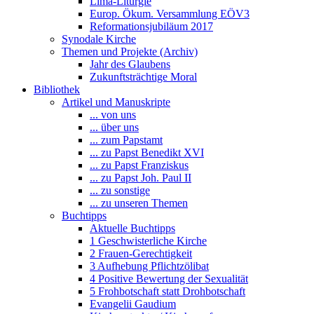
Lima-Liturgie
Europ. Ökum. Versammlung EÖV3
Reformationsjubiläum 2017
Synodale Kirche
Themen und Projekte (Archiv)
Jahr des Glaubens
Zukunftsträchtige Moral
Bibliothek
Artikel und Manuskripte
... von uns
... über uns
... zum Papstamt
... zu Papst Benedikt XVI
... zu Papst Franziskus
... zu Papst Joh. Paul II
... zu sonstige
... zu unseren Themen
Buchtipps
Aktuelle Buchtipps
1 Geschwisterliche Kirche
2 Frauen-Gerechtigkeit
3 Aufhebung Pflichtzölibat
4 Positive Bewertung der Sexualität
5 Frohbotschaft statt Drohbotschaft
Evangelii Gaudium