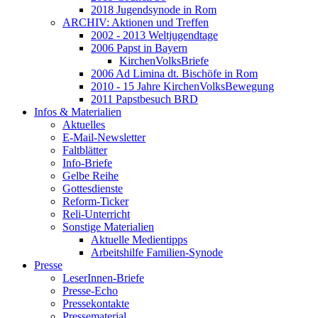
2018 Jugendsynode in Rom
ARCHIV: Aktionen und Treffen
2002 - 2013 Weltjugendtage
2006 Papst in Bayern
KirchenVolksBriefe
2006 Ad Limina dt. Bischöfe in Rom
2010 - 15 Jahre KirchenVolksBewegung
2011 Papstbesuch BRD
Infos & Materialien
Aktuelles
E-Mail-Newsletter
Faltblätter
Info-Briefe
Gelbe Reihe
Gottesdienste
Reform-Ticker
Reli-Unterricht
Sonstige Materialien
Aktuelle Medientipps
Arbeitshilfe Familien-Synode
Presse
LeserInnen-Briefe
Presse-Echo
Pressekontakte
Pressematerial