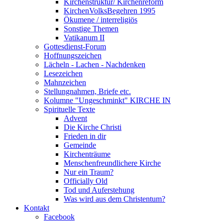
Kirchenstruktur/ Kirchenreform
KirchenVolksBegehren 1995
Ökumene / interreligiös
Sonstige Themen
Vatikanum II
Gottesdienst-Forum
Hoffnungszeichen
Lächeln - Lachen - Nachdenken
Lesezeichen
Mahnzeichen
Stellungnahmen, Briefe etc.
Kolumne "Ungeschminkt" KIRCHE IN
Spirituelle Texte
Advent
Die Kirche Christi
Frieden in dir
Gemeinde
Kirchenträume
Menschenfreundlichere Kirche
Nur ein Traum?
Officially Old
Tod und Auferstehung
Was wird aus dem Christentum?
Kontakt
Facebook