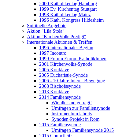
2000 Katholikentag Hamburg
1999 Ev. Kirchentag Stuttgart
1998 Katholikentag Mainz
1996 Kath. Kongress Hildesheim
Spirituelle Angebote
Aktion "Lila Stola"
Aktion "KirchenVolksPredigt"
Internationale Aktionen & Treffen
1996 Internationaler Beginn
1997 Incontro
1999 Forum Europ. KatholikInnen
2001 Kirchenvolks-Synode
2005 Konklave
2005 Eucharistie-Synode
2006 - 10 Jahre Intern. Bewegung
2008 Bischofssynode
2013 Konklave
2014 Familiensynode
Wir alle sind gefragt!
Umfragen zur Familiensynode
Instrumentum laboris
Synoden-Projekt in Rom
2015 Familiensynode
Umfragen Familiensynode 2015
2015 Council 50