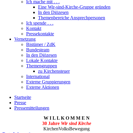
Ich mache mit . . .
Eine Wir-sind-Kirche-Gruppe gründen
In den Diözesen
Themenbereiche Ansprechpersonen
Ich spende . . .
Kontakt
Pressekontakte
Vernetzung
Bistümer / ZdK
Bundesteam
In den Diözesen
Lokale Kontakte
Themengruppen
zu Kirchensteuer
International
Externe Gruppierungen
Externe Aktionen
Startseite
Presse
Pressemitteilungen
W I L L K O M M E N
30 Jahre
Wir sind Kirche
KirchenVolksBewegung