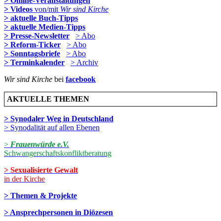
> Online-Veranstaltungen
> Videos
von/mit
Wir sind Kirche
> aktuelle Buch-Tipps
> aktuelle Medien-Tipps
> Presse-Newsletter
> Abo
> Reform-Ticker
> Abo
> Sonntagsbriefe
> Abo
> Terminkalender
> Archiv
Wir sind Kirche
bei
facebook
AKTUELLE THEMEN
> Synodaler Weg in Deutschland
> Synodalität auf allen Ebenen
>
Frauenwürde e.V.
Schwangerschaftskonfliktberatung
> Sexualisierte Gewalt
in der Kirche
> Themen & Projekte
> Ansprechpersonen in Diözesen