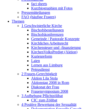
fact sheets
Kurzbiographien mit Fotos
Pressemitteilungen
FAQ (häufige Fragen)
Themen
1 Geschwisterliche Kirche
Bischofsbestellungen
Bischofskonferenzen
Gemeinde / Pastorale Konzepte
Kirchliches Arbeitsrecht
Kirchensteuer und -finanzierung
KirchenVolksPredigt (Aktion)
Kurienreform
Laien
Lernen aus Limburg
Petrusdienst
2 Frauen-Gerechtigkeit
Aktion Lila Stola
Aktionstag 2008 in Rom
Diakonat der Frau
Frauensymposium 2008
3 Aufhebung Pflichtzölibat
CIC zum Zölibat
4 Positive Bewertung der Sexualität
Dokumentation Sexuelle Gewalt