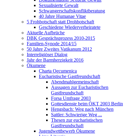
Sexualisierte Gewalt
Schwangerschaftskonfliktberatung
40 Jahre Humanae Vitae
5 Frohbotschaft statt Drohbotschaft
Geschiedene Wiederverheiratete
Aktuelle Aufbrüche
DBK Gesprächsprozess 2010-2015
Familien-Synode 2014/15
50 Jahre Zweites Vatikanum 2012
Interreligiöser Dialog
Jahr der Barmherzigkeit 2016
Ökumene
Charta Oecumenica
Eucharistische Gastfreundschaft
Abendmahlgemeinschaft
Aussagen zur Eucharistischen
Gastfreundschaft
Forsa Umfrage 2003
Gottesdienste beim ÖKT 2003 Berlin
Hengsbach: Weg nach München
Sattler: Schwierige Weg ...
Thesen zur eucharistischen
Gastfreundschaft
Jugendwettbewerb Ökumene