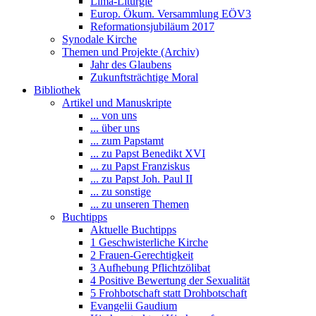
Lima-Liturgie
Europ. Ökum. Versammlung EÖV3
Reformationsjubiläum 2017
Synodale Kirche
Themen und Projekte (Archiv)
Jahr des Glaubens
Zukunftsträchtige Moral
Bibliothek
Artikel und Manuskripte
... von uns
... über uns
... zum Papstamt
... zu Papst Benedikt XVI
... zu Papst Franziskus
... zu Papst Joh. Paul II
... zu sonstige
... zu unseren Themen
Buchtipps
Aktuelle Buchtipps
1 Geschwisterliche Kirche
2 Frauen-Gerechtigkeit
3 Aufhebung Pflichtzölibat
4 Positive Bewertung der Sexualität
5 Frohbotschaft statt Drohbotschaft
Evangelii Gaudium