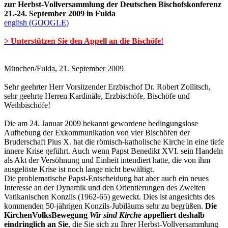
zur Herbst-Vollversammlung der Deutschen Bischofskonferenz
21.-24. September 2009 in Fulda
english (GOOGLE)
> Unterstützen Sie den Appell an die Bischöfe!
München/Fulda, 21. September 2009
Sehr geehrter Herr Vorsitzender Erzbischof Dr. Robert Zollitsch,
sehr geehrte Herren Kardinäle, Erzbischöfe, Bischöfe und
Weihbischöfe!
Die am 24. Januar 2009 bekannt gewordene bedingungslose
Aufhebung der Exkommunikation von vier Bischöfen der
Bruderschaft Pius X. hat die römisch-katholische Kirche in eine tiefe
innere Krise geführt. Auch wenn Papst Benedikt XVI. sein Handeln
als Akt der Versöhnung und Einheit intendiert hatte, die von ihm
ausgelöste Krise ist noch lange nicht bewältigt.
Die problematische Papst-Entscheidung hat aber auch ein neues
Interesse an der Dynamik und den Orientierungen des Zweiten
Vatikanischen Konzils (1962-65) geweckt. Dies ist angesichts des
kommenden 50-jährigen Konzils-Jubiläums sehr zu begrüßen.
Die
KirchenVolksBewegung
Wir sind Kirche
appelliert deshalb
eindringlich an Sie
, die Sie sich zu Ihrer Herbst-Vollversammlung