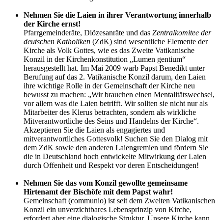
Nehmen Sie die Laien in ihrer Verantwortung innerhalb
der Kirche ernst!
Pfarrgemeinderäte, Diözesanräte und das
Zentralkomitee der
deutschen Katholiken
(ZdK) sind wesentliche Elemente der
Kirche als Volk Gottes, wie es das Zweite Vatikanische
Konzil in der Kirchenkonstitution „Lumen gentium“
herausgestellt hat. Im Mai 2009 warb Papst Benedikt unter
Berufung auf das 2. Vatikanische Konzil darum, den Laien
ihre wichtige Rolle in der Gemeinschaft der Kirche neu
bewusst zu machen: „Wir brauchen einen Mentalitätswechsel,
vor allem was die Laien betrifft. Wir sollten sie nicht nur als
Mitarbeiter des Klerus betrachten, sondern als wirkliche
Mitverantwortliche des Seins und Handelns der Kirche“.
Akzeptieren Sie die Laien als engagiertes und
mitverantwortliches Gottesvolk! Suchen Sie den Dialog mit
dem ZdK sowie den anderen Laiengremien und fördern Sie
die in Deutschland hoch entwickelte Mitwirkung der Laien
durch Offenheit und Respekt vor deren Entscheidungen!
Nehmen Sie das vom Konzil gewollte gemeinsame
Hirtenamt der Bischöfe mit dem Papst wahr!
Gemeinschaft (communio) ist seit dem Zweiten Vatikanischen
Konzil ein unverzichtbares Lebensprinzip von Kirche,
erfordert aber eine dialogische Struktur. Unsere Kirche kann