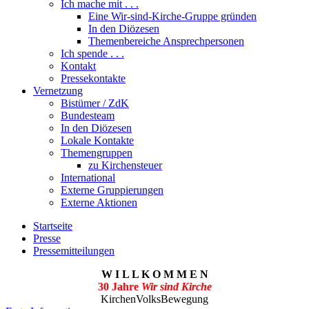
Ich mache mit . . .
Eine Wir-sind-Kirche-Gruppe gründen
In den Diözesen
Themenbereiche Ansprechpersonen
Ich spende . . .
Kontakt
Pressekontakte
Vernetzung
Bistümer / ZdK
Bundesteam
In den Diözesen
Lokale Kontakte
Themengruppen
zu Kirchensteuer
International
Externe Gruppierungen
Externe Aktionen
Startseite
Presse
Pressemitteilungen
W I L L K O M M E N
30 Jahre
Wir sind Kirche
KirchenVolksBewegung