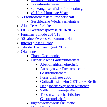
Sexualisierte Gewalt
Schwangerschaftskonfliktberatung
40 Jahre Humanae Vitae
5 Frohbotschaft statt Drohbotschaft
Geschiedene Wiederverheiratete
Aktuelle Aufbrüche
DBK Gesprächsprozess 2010-2015
Familien-Synode 2014/15
50 Jahre Zweites Vatikanum 2012
Interreligiöser Dialog
Jahr der Barmherzigkeit 2016
Ökumene
Charta Oecumenica
Eucharistische Gastfreundschaft
Abendmahlgemeinschaft
Aussagen zur Eucharistischen
Gastfreundschaft
Forsa Umfrage 2003
Gottesdienste beim ÖKT 2003 Berlin
Hengsbach: Weg nach München
Sattler: Schwierige Weg ...
Thesen zur eucharistischen
Gastfreundschaft
Jugendwettbewerb Ökumene