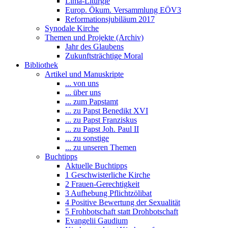
Lima-Liturgie
Europ. Ökum. Versammlung EÖV3
Reformationsjubiläum 2017
Synodale Kirche
Themen und Projekte (Archiv)
Jahr des Glaubens
Zukunftsträchtige Moral
Bibliothek
Artikel und Manuskripte
... von uns
... über uns
... zum Papstamt
... zu Papst Benedikt XVI
... zu Papst Franziskus
... zu Papst Joh. Paul II
... zu sonstige
... zu unseren Themen
Buchtipps
Aktuelle Buchtipps
1 Geschwisterliche Kirche
2 Frauen-Gerechtigkeit
3 Aufhebung Pflichtzölibat
4 Positive Bewertung der Sexualität
5 Frohbotschaft statt Drohbotschaft
Evangelii Gaudium