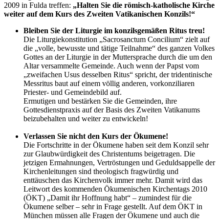
2009 in Fulda treffen:
„Halten Sie die römisch-katholische Kirche
weiter auf dem Kurs des Zweiten Vatikanischen Konzils!“
Bleiben Sie der Liturgie im konzilsgemäßen Ritus treu!
Die Liturgiekonstitution „Sacrosanctum Concilium“ zielt auf
die „volle, bewusste und tätige Teilnahme“ des ganzen Volkes
Gottes an der Liturgie in der Muttersprache durch die um den
Altar versammelte Gemeinde. Auch wenn der Papst vom
„zweifachen Usus desselben Ritus“ spricht, der tridentinische
Messritus baut auf einem völlig anderen, vorkonziliaren
Priester- und Gemeindebild auf.
Ermutigen und bestärken Sie die Gemeinden, ihre
Gottesdienstpraxis auf der Basis des Zweiten Vatikanums
beizubehalten und weiter zu entwickeln!
Verlassen Sie nicht den Kurs der Ökumene!
Die Fortschritte in der Ökumene haben seit dem Konzil sehr
zur Glaubwürdigkeit des Christentums beigetragen. Die
jetzigen Ermahnungen, Vertröstungen und Geduldsappelle der
Kirchenleitungen sind theologisch fragwürdig und
enttäuschen das Kirchenvolk immer mehr. Damit wird das
Leitwort des kommenden Ökumenischen Kirchentags 2010
(ÖKT) „Damit ihr Hoffnung habt“ – zumindest für die
Ökumene selber – sehr in Frage gestellt. Auf dem ÖKT in
München müssen alle Fragen der Ökumene und auch die