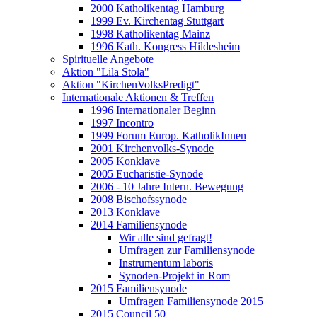
2000 Katholikentag Hamburg
1999 Ev. Kirchentag Stuttgart
1998 Katholikentag Mainz
1996 Kath. Kongress Hildesheim
Spirituelle Angebote
Aktion "Lila Stola"
Aktion "KirchenVolksPredigt"
Internationale Aktionen & Treffen
1996 Internationaler Beginn
1997 Incontro
1999 Forum Europ. KatholikInnen
2001 Kirchenvolks-Synode
2005 Konklave
2005 Eucharistie-Synode
2006 - 10 Jahre Intern. Bewegung
2008 Bischofssynode
2013 Konklave
2014 Familiensynode
Wir alle sind gefragt!
Umfragen zur Familiensynode
Instrumentum laboris
Synoden-Projekt in Rom
2015 Familiensynode
Umfragen Familiensynode 2015
2015 Council 50