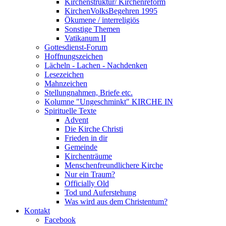
Kirchenstruktur/ Kirchenreform
KirchenVolksBegehren 1995
Ökumene / interreligiös
Sonstige Themen
Vatikanum II
Gottesdienst-Forum
Hoffnungszeichen
Lächeln - Lachen - Nachdenken
Lesezeichen
Mahnzeichen
Stellungnahmen, Briefe etc.
Kolumne "Ungeschminkt" KIRCHE IN
Spirituelle Texte
Advent
Die Kirche Christi
Frieden in dir
Gemeinde
Kirchenträume
Menschenfreundlichere Kirche
Nur ein Traum?
Officially Old
Tod und Auferstehung
Was wird aus dem Christentum?
Kontakt
Facebook