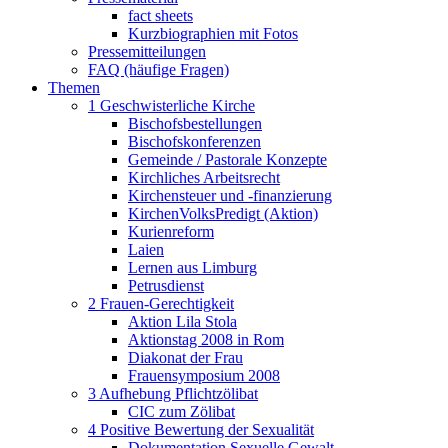
fact sheets
Kurzbiographien mit Fotos
Pressemitteilungen
FAQ (häufige Fragen)
Themen
1 Geschwisterliche Kirche
Bischofsbestellungen
Bischofskonferenzen
Gemeinde / Pastorale Konzepte
Kirchliches Arbeitsrecht
Kirchensteuer und -finanzierung
KirchenVolksPredigt (Aktion)
Kurienreform
Laien
Lernen aus Limburg
Petrusdienst
2 Frauen-Gerechtigkeit
Aktion Lila Stola
Aktionstag 2008 in Rom
Diakonat der Frau
Frauensymposium 2008
3 Aufhebung Pflichtzölibat
CIC zum Zölibat
4 Positive Bewertung der Sexualität
Dokumentation Sexuelle Gewalt