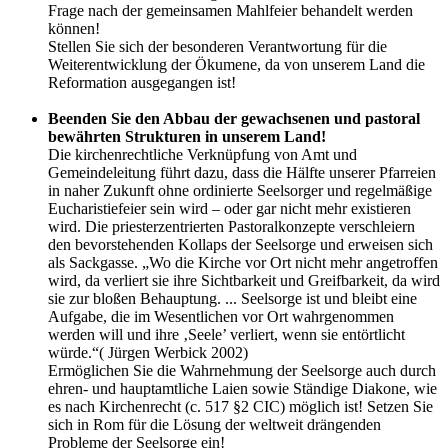
Frage nach der gemeinsamen Mahlfeier behandelt werden
können!
Stellen Sie sich der besonderen Verantwortung für die
Weiterentwicklung der Ökumene, da von unserem Land die
Reformation ausgegangen ist!
Beenden Sie den Abbau der gewachsenen und pastoral
bewährten Strukturen in unserem Land!
Die kirchenrechtliche Verknüpfung von Amt und
Gemeindeleitung führt dazu, dass die Hälfte unserer Pfarreien
in naher Zukunft ohne ordinierte Seelsorger und regelmäßige
Eucharistiefeier sein wird – oder gar nicht mehr existieren
wird. Die priesterzentrierten Pastoralkonzepte verschleiern
den bevorstehenden Kollaps der Seelsorge und erweisen sich
als Sackgasse. „Wo die Kirche vor Ort nicht mehr angetroffen
wird, da verliert sie ihre Sichtbarkeit und Greifbarkeit, da wird
sie zur bloßen Behauptung. ... Seelsorge ist und bleibt eine
Aufgabe, die im Wesentlichen vor Ort wahrgenommen
werden will und ihre ‚Seele’ verliert, wenn sie entörtlicht
würde.“( Jürgen Werbick 2002)
Ermöglichen Sie die Wahrnehmung der Seelsorge auch durch
ehren- und hauptamtliche Laien sowie Ständige Diakone, wie
es nach Kirchenrecht (c. 517 §2 CIC) möglich ist! Setzen Sie
sich in Rom für die Lösung der weltweit drängenden
Probleme der Seelsorge ein!