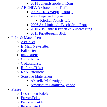
2018 Jugendsynode in Rom
ARCHIV: Aktionen und Treffen
2002 - 2013 Weltjugendtage
2006 Papst in Bayern
KirchenVolksBriefe
2006 Ad Limina dt. Bischöfe in Rom
2010 - 15 Jahre KirchenVolksBewegung
2011 Papstbesuch BRD
Infos & Materialien
Aktuelles
E-Mail-Newsletter
Faltblätter
Info-Briefe
Gelbe Reihe
Gottesdienste
Reform-Ticker
Reli-Unterricht
Sonstige Materialien
Aktuelle Medientipps
Arbeitshilfe Familien-Synode
Presse
LeserInnen-Briefe
Presse-Echo
Pressekontakte
Pressematerial