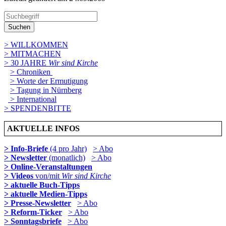
Suchen
> WILLKOMMEN
> MITMACHEN
> 30 JAHRE
Wir sind Kirche
> Chroniken
> Worte der Ermutigung
> Tagung in Nürnberg
> International
> SPENDENBITTE
AKTUELLE INFOS
> Info-Briefe
(4 pro Jahr)
> Abo
> Newsletter
(monatlich)
> Abo
> Online-Veranstaltungen
> Videos
von/mit
Wir sind Kirche
> aktuelle Buch-Tipps
> aktuelle Medien-Tipps
> Presse-Newsletter
> Abo
> Reform-Ticker
> Abo
> Sonntagsbriefe
> Abo