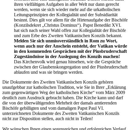
ihren vielfältigen Aufgaben in aller Welt nur dann gerecht
werden, wenn sie sich wieder mehr auf die urkatholischen
Leitungsprinzipien der Kollegialität und der Subsidiarität
besinnt. Dies gilt vor allem für die Hirtenaufgabe der Bischöfe
(Konzilsdekret „Christus Dominus“). Papst Benedikt XVI.
hat sich nach seiner Wahl offen zur Kollegialität der Bischöfe
und zum Erbe des Zweiten Vatikanischen Konzils bekannt.
Melden Sie sich unmissverständlich in Rom zu Wort,
wenn auch nur der Anschein entsteht, der Vatikan würde
in den kommenden Gesprächen mit der Piusbruderschaft
Zugeständnisse in der Auslegung des Konzils machen!
Das Kirchenvolk wird genau hinsehen, wie die Gespräche
zwischen der Glaubenskongregation und der Piusbruderschaft
ablaufen und was sie bringen werden.
Die Dokumente des Zweiten Vatikanischen Konzils gehören
unaufgebbar zur katholischen Tradition, wie Sie in Ihrer „Erklärung
zum gegenwärtigen Weg der katholischen Kirche“ vom März 2009
deutlich zum Ausdruck gebracht haben. Die Kirche kann und darf
die von der überwältigenden Mehrheit der damals amtierenden
Bischöfe gebilligten und vom damaligen Papst Paul VI.
unterzeichneten Dokumente des Zweiten Vatikanischen Konzils
nicht zur Disposition stellen, auch nicht in Teilen!
Wir wünschen Ihnen einen segensreichen und erfolgreichen Verlauf