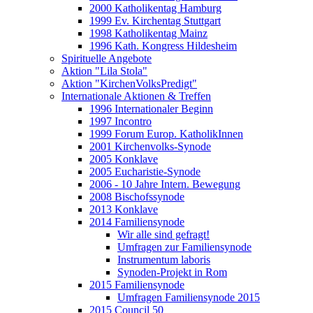
2000 Katholikentag Hamburg
1999 Ev. Kirchentag Stuttgart
1998 Katholikentag Mainz
1996 Kath. Kongress Hildesheim
Spirituelle Angebote
Aktion "Lila Stola"
Aktion "KirchenVolksPredigt"
Internationale Aktionen & Treffen
1996 Internationaler Beginn
1997 Incontro
1999 Forum Europ. KatholikInnen
2001 Kirchenvolks-Synode
2005 Konklave
2005 Eucharistie-Synode
2006 - 10 Jahre Intern. Bewegung
2008 Bischofssynode
2013 Konklave
2014 Familiensynode
Wir alle sind gefragt!
Umfragen zur Familiensynode
Instrumentum laboris
Synoden-Projekt in Rom
2015 Familiensynode
Umfragen Familiensynode 2015
2015 Council 50