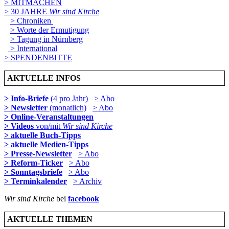
> MITMACHEN
> 30 JAHRE
Wir sind Kirche
> Chroniken
> Worte der Ermutigung
> Tagung in Nürnberg
> International
> SPENDENBITTE
AKTUELLE INFOS
> Info-Briefe
(4 pro Jahr)
> Abo
> Newsletter
(monatlich)
> Abo
> Online-Veranstaltungen
> Videos
von/mit
Wir sind Kirche
> aktuelle Buch-Tipps
> aktuelle Medien-Tipps
> Presse-Newsletter
> Abo
> Reform-Ticker
> Abo
> Sonntagsbriefe
> Abo
> Terminkalender
> Archiv
Wir sind Kirche
bei
facebook
AKTUELLE THEMEN