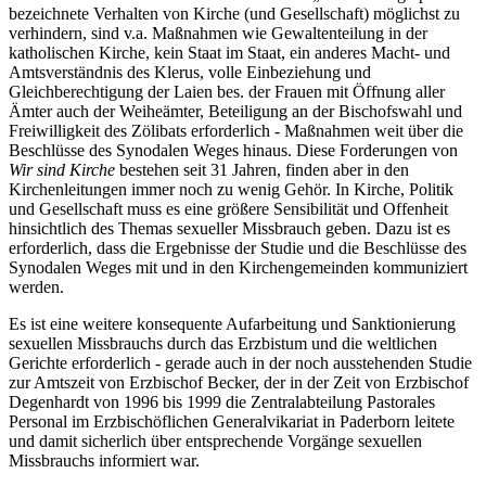
bezeichnete Verhalten von Kirche (und Gesellschaft) möglichst zu
verhindern, sind v.a. Maßnahmen wie Gewaltenteilung in der
katholischen Kirche, kein Staat im Staat, ein anderes Macht- und
Amtsverständnis des Klerus, volle Einbeziehung und
Gleichberechtigung der Laien bes. der Frauen mit Öffnung aller
Ämter auch der Weiheämter, Beteiligung an der Bischofswahl und
Freiwilligkeit des Zölibats erforderlich - Maßnahmen weit über die
Beschlüsse des Synodalen Weges hinaus. Diese Forderungen von
Wir sind Kirche
bestehen seit 31 Jahren, finden aber in den
Kirchenleitungen immer noch zu wenig Gehör. In Kirche, Politik
und Gesellschaft muss es eine größere Sensibilität und Offenheit
hinsichtlich des Themas sexueller Missbrauch geben. Dazu ist es
erforderlich, dass die Ergebnisse der Studie und die Beschlüsse des
Synodalen Weges mit und in den Kirchengemeinden kommuniziert
werden.
Es ist eine weitere konsequente Aufarbeitung und Sanktionierung
sexuellen Missbrauchs durch das Erzbistum und die weltlichen
Gerichte erforderlich - gerade auch in der noch ausstehenden Studie
zur Amtszeit von Erzbischof Becker, der in der Zeit von Erzbischof
Degenhardt von 1996 bis 1999 die Zentralabteilung Pastorales
Personal im Erzbischöflichen Generalvikariat in Paderborn leitete
und damit sicherlich über entsprechende Vorgänge sexuellen
Missbrauchs informiert war.