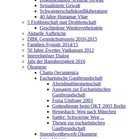
Sexualisierte Gewalt
Schwangerschaftskonfliktberatung
40 Jahre Humanae Vitae
5 Frohbotschaft statt Drohbotschaft
Geschiedene Wiederverheiratete
Aktuelle Aufbrüche
DBK Gesprächsprozess 2010-2015
Familien-Synode 2014/15
50 Jahre Zweites Vatikanum 2012
Interreligiöser Dialog
Jahr der Barmherzigkeit 2016
Ökumene
Charta Oecumenica
Eucharistische Gastfreundschaft
Abendmahlgemeinschaft
Aussagen zur Eucharistischen
Gastfreundschaft
Forsa Umfrage 2003
Gottesdienste beim ÖKT 2003 Berlin
Hengsbach: Weg nach München
Sattler: Schwierige Weg ...
Thesen zur eucharistischen
Gastfreundschaft
Jugendwettbewerb Ökumene