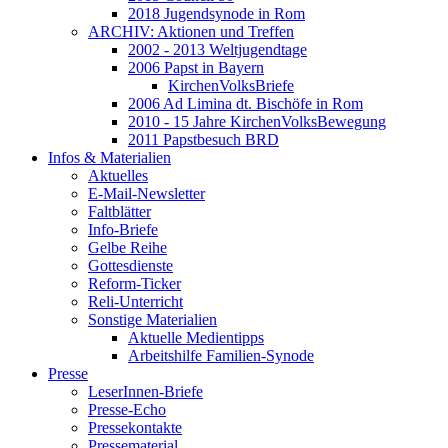
2018 Jugendsynode in Rom
ARCHIV: Aktionen und Treffen
2002 - 2013 Weltjugendtage
2006 Papst in Bayern
KirchenVolksBriefe
2006 Ad Limina dt. Bischöfe in Rom
2010 - 15 Jahre KirchenVolksBewegung
2011 Papstbesuch BRD
Infos & Materialien
Aktuelles
E-Mail-Newsletter
Faltblätter
Info-Briefe
Gelbe Reihe
Gottesdienste
Reform-Ticker
Reli-Unterricht
Sonstige Materialien
Aktuelle Medientipps
Arbeitshilfe Familien-Synode
Presse
LeserInnen-Briefe
Presse-Echo
Pressekontakte
Pressematerial