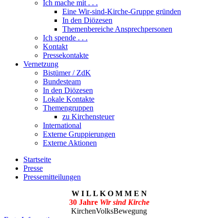
Ich mache mit . . .
Eine Wir-sind-Kirche-Gruppe gründen
In den Diözesen
Themenbereiche Ansprechpersonen
Ich spende . . .
Kontakt
Pressekontakte
Vernetzung
Bistümer / ZdK
Bundesteam
In den Diözesen
Lokale Kontakte
Themengruppen
zu Kirchensteuer
International
Externe Gruppierungen
Externe Aktionen
Startseite
Presse
Pressemitteilungen
W I L L K O M M E N
30 Jahre
Wir sind Kirche
KirchenVolksBewegung