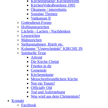
Kirchenstruktur/ Kirchenreform
KirchenVolksBegehren 1995
Ökumene / interreligiös
Sonstige Themen
Vatikanum II
Gottesdienst-Forum
Hoffnungszeichen
Lächeln - Lachen - Nachdenken
Lesezeichen
Mahnzeichen
Stellungnahmen, Briefe etc.
Kolumne "Ungeschminkt" KIRCHE IN
Spirituelle Texte
Advent
Die Kirche Christi
Frieden in dir
Gemeinde
Kirchenträume
Menschenfreundlichere Kirche
Nur ein Traum?
Officially Old
Tod und Auferstehung
Was wird aus dem Christentum?
Kontakt
Facebook