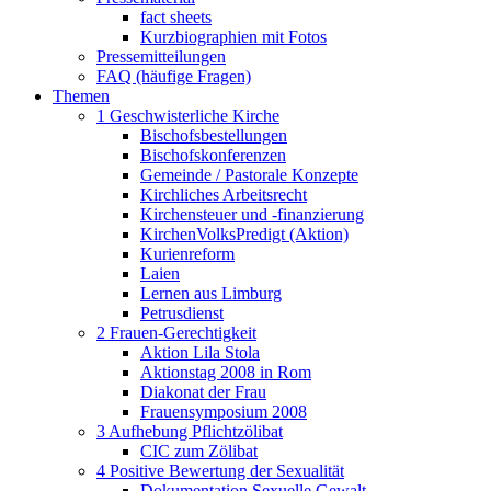
fact sheets
Kurzbiographien mit Fotos
Pressemitteilungen
FAQ (häufige Fragen)
Themen
1 Geschwisterliche Kirche
Bischofsbestellungen
Bischofskonferenzen
Gemeinde / Pastorale Konzepte
Kirchliches Arbeitsrecht
Kirchensteuer und -finanzierung
KirchenVolksPredigt (Aktion)
Kurienreform
Laien
Lernen aus Limburg
Petrusdienst
2 Frauen-Gerechtigkeit
Aktion Lila Stola
Aktionstag 2008 in Rom
Diakonat der Frau
Frauensymposium 2008
3 Aufhebung Pflichtzölibat
CIC zum Zölibat
4 Positive Bewertung der Sexualität
Dokumentation Sexuelle Gewalt