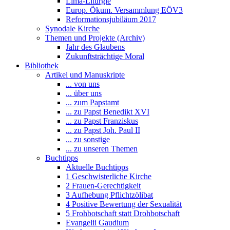
Lima-Liturgie
Europ. Ökum. Versammlung EÖV3
Reformationsjubiläum 2017
Synodale Kirche
Themen und Projekte (Archiv)
Jahr des Glaubens
Zukunftsträchtige Moral
Bibliothek
Artikel und Manuskripte
... von uns
... über uns
... zum Papstamt
... zu Papst Benedikt XVI
... zu Papst Franziskus
... zu Papst Joh. Paul II
... zu sonstige
... zu unseren Themen
Buchtipps
Aktuelle Buchtipps
1 Geschwisterliche Kirche
2 Frauen-Gerechtigkeit
3 Aufhebung Pflichtzölibat
4 Positive Bewertung der Sexualität
5 Frohbotschaft statt Drohbotschaft
Evangelii Gaudium