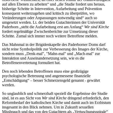
auf allen Ebenen zu arbeiten“ und „die Studie fordert uns heraus,
bisherige Schritte in Intervention, Aufarbeitung und Prävention
konsequent weiterzugehen und kritisch zu überprüfen, wo
Veränderungen oder Anpassungen notwendig sind“ auch so
umgesetzt werden. Lt. der beiden Gutachterinnen der Universität
Paderborn „steht die Aufarbeitung erst am Anfang“
Wir sind Kirche
fordert regelmäßige Zwischenberichte zur Umsetzung dieser
Schritte. Zumal sich immer noch weitere Betroffene melden.
Das Mahnmal in der Brigidenkapelle des Paderborner Doms darf
nicht reine Symbolpolitik zur Verbesserung des Images der Kirche,
sondern muss „Denk-mal", "Mahn-mal" und „Mach-mal" zur
Interaktion und Auseinandersetzung sein, wie es die
Betroffenenvertretung formuliert hat.
Den noch lebenden Betroffenen muss eine großzügige
psychologische Betreuung und angemessene finanzielle
„Entschädigung“ – besser Schmerzensgeld genannt - gewährt
werden.
So unglaublich und schmerzhaft speziell die Ergebnisse der Studie
sind, ist es aus Sicht von
Wir sind Kirche
dringend erforderlich, den
Reformbedarf der katholischen Kirche und damit auch im Erzbistum
insgesamt in den Blick nehmen. Um in Zukunft sexuellen
Missbrauch und das von den Gutachtern als „Vertuschungsspirale“