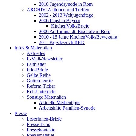
2018 Jugendsynode in Rom
ARCHIV: Aktionen und Treffen
2002 - 2013 Weltjugendtage
2006 Papst in Bayern
KirchenVolksBriefe
2006 Ad Limina dt. Bischöfe in Rom
2010 - 15 Jahre KirchenVolksBewegung
2011 Papstbesuch BRD
Infos & Materialien
Aktuelles
E-Mail-Newsletter
Faltblätter
Info-Briefe
Gelbe Reihe
Gottesdienste
Reform-Ticker
Reli-Unterricht
Sonstige Materialien
Aktuelle Medientipps
Arbeitshilfe Familien-Synode
Presse
LeserInnen-Briefe
Presse-Echo
Pressekontakte
Pressematerial