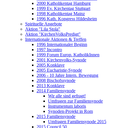
2000 Katholikentag Hamburg
1999 Ev. Kirchentag Stuttgart
1998 Katholikentag Mainz
1996 Kath. Kongress Hildesheim
Spirituelle Angebote
Aktion "Lila Stola"
Aktion "KirchenVolksPredigt"
Internationale Aktionen & Treffen
1996 Internationaler Beginn
1997 Incontro
1999 Forum Europ. KatholikInnen
2001 Kirchenvolks-Synode
2005 Konklave
2005 Eucharistie-Synode
2006 - 10 Jahre Intern. Bewegung
2008 Bischofssynode
2013 Konklave
2014 Familiensynode
Wir alle sind gefragt!
Umfragen zur Familiensynode
Instrumentum laboris
Synoden-Projekt in Rom
2015 Familiensynode
Umfragen Familiensynode 2015
2015 Council 50