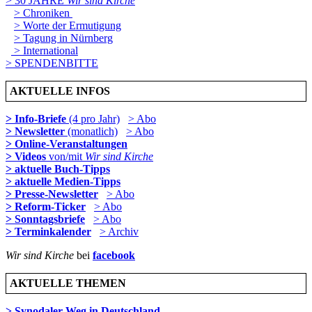
> 30 JAHRE
Wir sind Kirche
> Chroniken
> Worte der Ermutigung
> Tagung in Nürnberg
> International
> SPENDENBITTE
AKTUELLE INFOS
> Info-Briefe
(4 pro Jahr)
> Abo
> Newsletter
(monatlich)
> Abo
> Online-Veranstaltungen
> Videos
von/mit
Wir sind Kirche
> aktuelle Buch-Tipps
> aktuelle Medien-Tipps
> Presse-Newsletter
> Abo
> Reform-Ticker
> Abo
> Sonntagsbriefe
> Abo
> Terminkalender
> Archiv
Wir sind Kirche
bei
facebook
AKTUELLE THEMEN
> Synodaler Weg in Deutschland