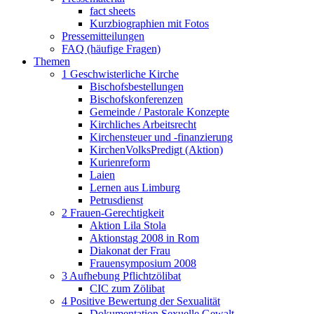
fact sheets
Kurzbiographien mit Fotos
Pressemitteilungen
FAQ (häufige Fragen)
Themen
1 Geschwisterliche Kirche
Bischofsbestellungen
Bischofskonferenzen
Gemeinde / Pastorale Konzepte
Kirchliches Arbeitsrecht
Kirchensteuer und -finanzierung
KirchenVolksPredigt (Aktion)
Kurienreform
Laien
Lernen aus Limburg
Petrusdienst
2 Frauen-Gerechtigkeit
Aktion Lila Stola
Aktionstag 2008 in Rom
Diakonat der Frau
Frauensymposium 2008
3 Aufhebung Pflichtzölibat
CIC zum Zölibat
4 Positive Bewertung der Sexualität
Dokumentation Sexuelle Gewalt