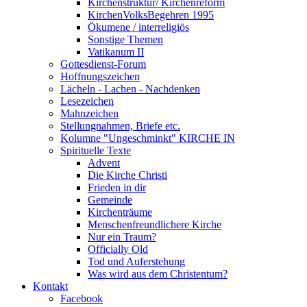
Kirchenstruktur/ Kirchenreform
KirchenVolksBegehren 1995
Ökumene / interreligiös
Sonstige Themen
Vatikanum II
Gottesdienst-Forum
Hoffnungszeichen
Lächeln - Lachen - Nachdenken
Lesezeichen
Mahnzeichen
Stellungnahmen, Briefe etc.
Kolumne "Ungeschminkt" KIRCHE IN
Spirituelle Texte
Advent
Die Kirche Christi
Frieden in dir
Gemeinde
Kirchenträume
Menschenfreundlichere Kirche
Nur ein Traum?
Officially Old
Tod und Auferstehung
Was wird aus dem Christentum?
Kontakt
Facebook