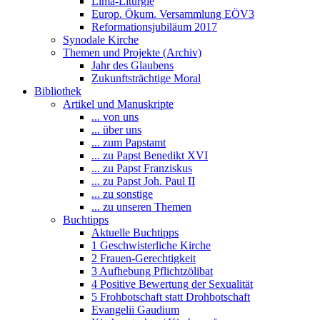
Lima-Liturgie
Europ. Ökum. Versammlung EÖV3
Reformationsjubiläum 2017
Synodale Kirche
Themen und Projekte (Archiv)
Jahr des Glaubens
Zukunftsträchtige Moral
Bibliothek
Artikel und Manuskripte
... von uns
... über uns
... zum Papstamt
... zu Papst Benedikt XVI
... zu Papst Franziskus
... zu Papst Joh. Paul II
... zu sonstige
... zu unseren Themen
Buchtipps
Aktuelle Buchtipps
1 Geschwisterliche Kirche
2 Frauen-Gerechtigkeit
3 Aufhebung Pflichtzölibat
4 Positive Bewertung der Sexualität
5 Frohbotschaft statt Drohbotschaft
Evangelii Gaudium