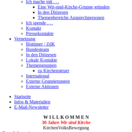
Ich mache mit . . .
Eine Wir-sind-Kirche-Gruppe gründen
In den Diözesen
Themenbereiche Ansprechpersonen
Ich spende . . .
Kontakt
Pressekontakte
Vernetzung
Bistümer / ZdK
Bundesteam
In den Diözesen
Lokale Kontakte
Themengruppen
zu Kirchensteuer
International
Externe Gruppierungen
Externe Aktionen
Startseite
Infos & Materialien
E-Mail-Newsletter
W I L L K O M M E N
30 Jahre
Wir sind Kirche
KirchenVolksBewegung