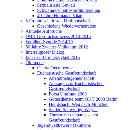
Sexualisierte Gewalt
Schwangerschaftskonfliktberatung
40 Jahre Humanae Vitae
5 Frohbotschaft statt Drohbotschaft
Geschiedene Wiederverheiratete
Aktuelle Aufbrüche
DBK Gesprächsprozess 2010-2015
Familien-Synode 2014/15
50 Jahre Zweites Vatikanum 2012
Interreligiöser Dialog
Jahr der Barmherzigkeit 2016
Ökumene
Charta Oecumenica
Eucharistische Gastfreundschaft
Abendmahlgemeinschaft
Aussagen zur Eucharistischen
Gastfreundschaft
Forsa Umfrage 2003
Gottesdienste beim ÖKT 2003 Berlin
Hengsbach: Weg nach München
Sattler: Schwierige Weg ...
Thesen zur eucharistischen
Gastfreundschaft
Jugendwettbewerb Ökumene