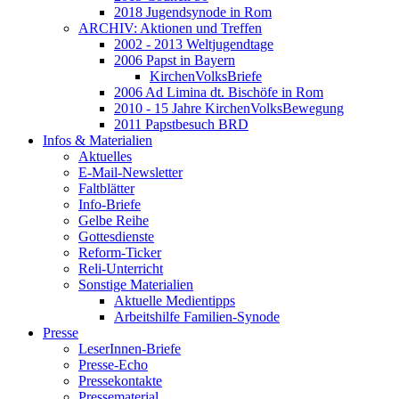
2018 Jugendsynode in Rom
ARCHIV: Aktionen und Treffen
2002 - 2013 Weltjugendtage
2006 Papst in Bayern
KirchenVolksBriefe
2006 Ad Limina dt. Bischöfe in Rom
2010 - 15 Jahre KirchenVolksBewegung
2011 Papstbesuch BRD
Infos & Materialien
Aktuelles
E-Mail-Newsletter
Faltblätter
Info-Briefe
Gelbe Reihe
Gottesdienste
Reform-Ticker
Reli-Unterricht
Sonstige Materialien
Aktuelle Medientipps
Arbeitshilfe Familien-Synode
Presse
LeserInnen-Briefe
Presse-Echo
Pressekontakte
Pressematerial