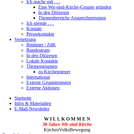
Ich mache mit . . .
Eine Wir-sind-Kirche-Gruppe gründen
In den Diözesen
Themenbereiche Ansprechpersonen
Ich spende . . .
Kontakt
Pressekontakte
Vernetzung
Bistümer / ZdK
Bundesteam
In den Diözesen
Lokale Kontakte
Themengruppen
zu Kirchensteuer
International
Externe Gruppierungen
Externe Aktionen
Startseite
Infos & Materialien
E-Mail-Newsletter
W I L L K O M M E N
30 Jahre
Wir sind Kirche
KirchenVolksBewegung