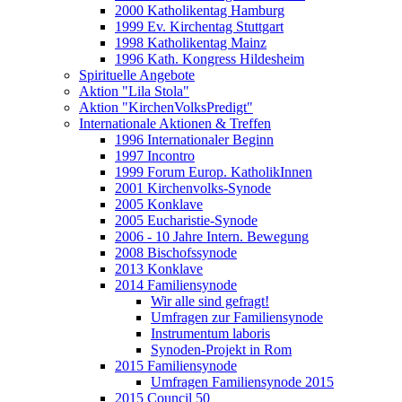
2000 Katholikentag Hamburg
1999 Ev. Kirchentag Stuttgart
1998 Katholikentag Mainz
1996 Kath. Kongress Hildesheim
Spirituelle Angebote
Aktion "Lila Stola"
Aktion "KirchenVolksPredigt"
Internationale Aktionen & Treffen
1996 Internationaler Beginn
1997 Incontro
1999 Forum Europ. KatholikInnen
2001 Kirchenvolks-Synode
2005 Konklave
2005 Eucharistie-Synode
2006 - 10 Jahre Intern. Bewegung
2008 Bischofssynode
2013 Konklave
2014 Familiensynode
Wir alle sind gefragt!
Umfragen zur Familiensynode
Instrumentum laboris
Synoden-Projekt in Rom
2015 Familiensynode
Umfragen Familiensynode 2015
2015 Council 50