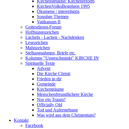
Kirchenstruktur/ Kirchenreform
KirchenVolksBegehren 1995
Ökumene / interreligiös
Sonstige Themen
Vatikanum II
Gottesdienst-Forum
Hoffnungszeichen
Lächeln - Lachen - Nachdenken
Lesezeichen
Mahnzeichen
Stellungnahmen, Briefe etc.
Kolumne "Ungeschminkt" KIRCHE IN
Spirituelle Texte
Advent
Die Kirche Christi
Frieden in dir
Gemeinde
Kirchenträume
Menschenfreundlichere Kirche
Nur ein Traum?
Officially Old
Tod und Auferstehung
Was wird aus dem Christentum?
Kontakt
Facebook