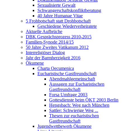
Sexualisierte Gewalt
Schwangerschaftskonfliktberatung
40 Jahre Humanae Vitae
5 Frohbotschaft statt Drohbotschaft
Geschiedene Wiederverheiratete
Aktuelle Aufbrüche
DBK Gesprächsprozess 2010-2015
Familien-Synode 2014/15
50 Jahre Zweites Vatikanum 2012
Interreligiöser Dialog
Jahr der Barmherzigkeit 2016
Ökumene
Charta Oecumenica
Eucharistische Gastfreundschaft
Abendmahlgemeinschaft
Aussagen zur Eucharistischen
Gastfreundschaft
Forsa Umfrage 2003
Gottesdienste beim ÖKT 2003 Berlin
Hengsbach: Weg nach München
Sattler: Schwierige Weg ...
Thesen zur eucharistischen
Gastfreundschaft
Jugendwettbewerb Ökumene