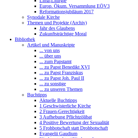
Lima-Liturgie
Europ. Ökum. Versammlung EÖV3
Reformationsjubiläum 2017
Synodale Kirche
Themen und Projekte (Archiv)
Jahr des Glaubens
Zukunftsträchtige Moral
Bibliothek
Artikel und Manuskripte
... von uns
... über uns
... zum Papstamt
... zu Papst Benedikt XVI
... zu Papst Franziskus
... zu Papst Joh. Paul II
... zu sonstige
... zu unseren Themen
Buchtipps
Aktuelle Buchtipps
1 Geschwisterliche Kirche
2 Frauen-Gerechtigkeit
3 Aufhebung Pflichtzölibat
4 Positive Bewertung der Sexualität
5 Frohbotschaft statt Drohbotschaft
Evangelii Gaudium