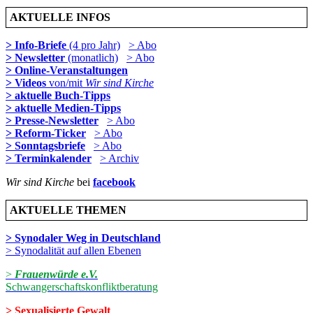
AKTUELLE INFOS
> Info-Briefe
(4 pro Jahr)
> Abo
> Newsletter
(monatlich)
> Abo
> Online-Veranstaltungen
> Videos
von/mit
Wir sind Kirche
> aktuelle Buch-Tipps
> aktuelle Medien-Tipps
> Presse-Newsletter
> Abo
> Reform-Ticker
> Abo
> Sonntagsbriefe
> Abo
> Terminkalender
> Archiv
Wir sind Kirche
bei
facebook
AKTUELLE THEMEN
> Synodaler Weg in Deutschland
> Synodalität auf allen Ebenen
>
Frauenwürde e.V.
Schwangerschaftskonfliktberatung
> Sexualisierte Gewalt