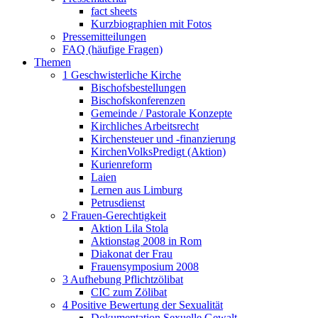
fact sheets
Kurzbiographien mit Fotos
Pressemitteilungen
FAQ (häufige Fragen)
Themen
1 Geschwisterliche Kirche
Bischofsbestellungen
Bischofskonferenzen
Gemeinde / Pastorale Konzepte
Kirchliches Arbeitsrecht
Kirchensteuer und -finanzierung
KirchenVolksPredigt (Aktion)
Kurienreform
Laien
Lernen aus Limburg
Petrusdienst
2 Frauen-Gerechtigkeit
Aktion Lila Stola
Aktionstag 2008 in Rom
Diakonat der Frau
Frauensymposium 2008
3 Aufhebung Pflichtzölibat
CIC zum Zölibat
4 Positive Bewertung der Sexualität
Dokumentation Sexuelle Gewalt