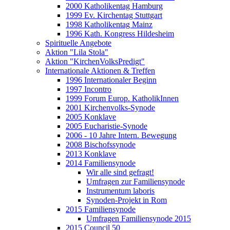
2000 Katholikentag Hamburg
1999 Ev. Kirchentag Stuttgart
1998 Katholikentag Mainz
1996 Kath. Kongress Hildesheim
Spirituelle Angebote
Aktion "Lila Stola"
Aktion "KirchenVolksPredigt"
Internationale Aktionen & Treffen
1996 Internationaler Beginn
1997 Incontro
1999 Forum Europ. KatholikInnen
2001 Kirchenvolks-Synode
2005 Konklave
2005 Eucharistie-Synode
2006 - 10 Jahre Intern. Bewegung
2008 Bischofssynode
2013 Konklave
2014 Familiensynode
Wir alle sind gefragt!
Umfragen zur Familiensynode
Instrumentum laboris
Synoden-Projekt in Rom
2015 Familiensynode
Umfragen Familiensynode 2015
2015 Council 50