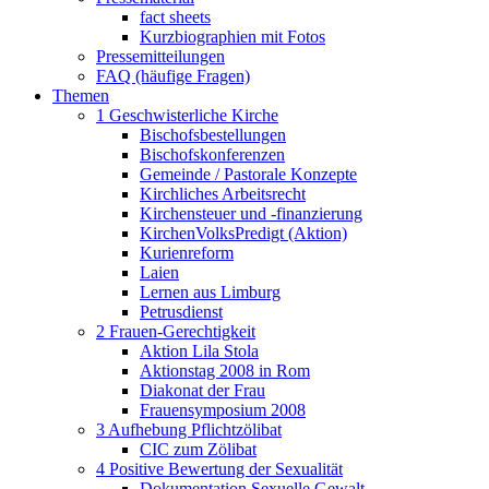
fact sheets
Kurzbiographien mit Fotos
Pressemitteilungen
FAQ (häufige Fragen)
Themen
1 Geschwisterliche Kirche
Bischofsbestellungen
Bischofskonferenzen
Gemeinde / Pastorale Konzepte
Kirchliches Arbeitsrecht
Kirchensteuer und -finanzierung
KirchenVolksPredigt (Aktion)
Kurienreform
Laien
Lernen aus Limburg
Petrusdienst
2 Frauen-Gerechtigkeit
Aktion Lila Stola
Aktionstag 2008 in Rom
Diakonat der Frau
Frauensymposium 2008
3 Aufhebung Pflichtzölibat
CIC zum Zölibat
4 Positive Bewertung der Sexualität
Dokumentation Sexuelle Gewalt