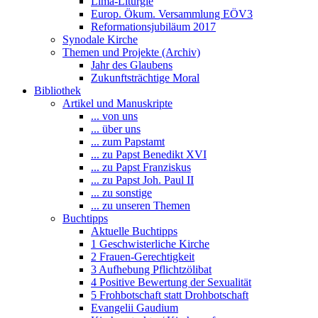
Lima-Liturgie
Europ. Ökum. Versammlung EÖV3
Reformationsjubiläum 2017
Synodale Kirche
Themen und Projekte (Archiv)
Jahr des Glaubens
Zukunftsträchtige Moral
Bibliothek
Artikel und Manuskripte
... von uns
... über uns
... zum Papstamt
... zu Papst Benedikt XVI
... zu Papst Franziskus
... zu Papst Joh. Paul II
... zu sonstige
... zu unseren Themen
Buchtipps
Aktuelle Buchtipps
1 Geschwisterliche Kirche
2 Frauen-Gerechtigkeit
3 Aufhebung Pflichtzölibat
4 Positive Bewertung der Sexualität
5 Frohbotschaft statt Drohbotschaft
Evangelii Gaudium