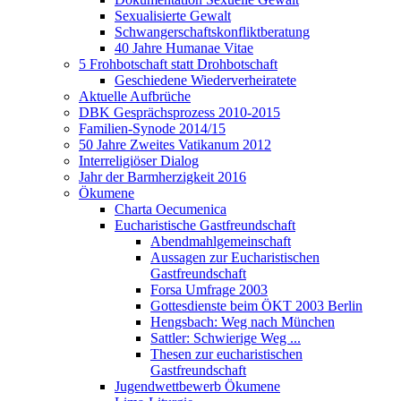
Sexualisierte Gewalt
Schwangerschaftskonfliktberatung
40 Jahre Humanae Vitae
5 Frohbotschaft statt Drohbotschaft
Geschiedene Wiederverheiratete
Aktuelle Aufbrüche
DBK Gesprächsprozess 2010-2015
Familien-Synode 2014/15
50 Jahre Zweites Vatikanum 2012
Interreligiöser Dialog
Jahr der Barmherzigkeit 2016
Ökumene
Charta Oecumenica
Eucharistische Gastfreundschaft
Abendmahlgemeinschaft
Aussagen zur Eucharistischen
Gastfreundschaft
Forsa Umfrage 2003
Gottesdienste beim ÖKT 2003 Berlin
Hengsbach: Weg nach München
Sattler: Schwierige Weg ...
Thesen zur eucharistischen
Gastfreundschaft
Jugendwettbewerb Ökumene