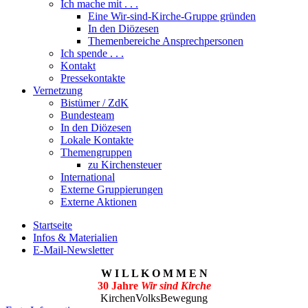
Ich mache mit . . .
Eine Wir-sind-Kirche-Gruppe gründen
In den Diözesen
Themenbereiche Ansprechpersonen
Ich spende . . .
Kontakt
Pressekontakte
Vernetzung
Bistümer / ZdK
Bundesteam
In den Diözesen
Lokale Kontakte
Themengruppen
zu Kirchensteuer
International
Externe Gruppierungen
Externe Aktionen
Startseite
Infos & Materialien
E-Mail-Newsletter
W I L L K O M M E N
30 Jahre
Wir sind Kirche
KirchenVolksBewegung