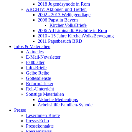
2018 Jugendsynode in Rom
ARCHIV: Aktionen und Treffen
2002 - 2013 Weltjugendtage
2006 Papst in Bayern
KirchenVolksBriefe
2006 Ad Limina dt. Bischöfe in Rom
2010 - 15 Jahre KirchenVolksBewegung
2011 Papstbesuch BRD
Infos & Materialien
Aktuelles
E-Mail-Newsletter
Faltblätter
Info-Briefe
Gelbe Reihe
Gottesdienste
Reform-Ticker
Reli-Unterricht
Sonstige Materialien
Aktuelle Medientipps
Arbeitshilfe Familien-Synode
Presse
LeserInnen-Briefe
Presse-Echo
Pressekontakte
Pressematerial