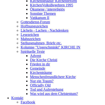
Kirchenstruktur/ Kirchenreform
KirchenVolksBegehren 1995
Ökumene / interreligiös
Sonstige Themen
Vatikanum II
Gottesdienst-Forum
Hoffnungszeichen
Lächeln - Lachen - Nachdenken
Lesezeichen
Mahnzeichen
Stellungnahmen, Briefe etc.
Kolumne "Ungeschminkt" KIRCHE IN
Spirituelle Texte
Advent
Die Kirche Christi
Frieden in dir
Gemeinde
Kirchenträume
Menschenfreundlichere Kirche
Nur ein Traum?
Officially Old
Tod und Auferstehung
Was wird aus dem Christentum?
Kontakt
Facebook