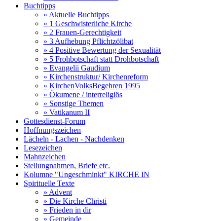
Buchtipps
» Aktuelle Buchtipps
» 1 Geschwisterliche Kirche
» 2 Frauen-Gerechtigkeit
» 3 Aufhebung Pflichtzölibat
» 4 Positive Bewertung der Sexualität
» 5 Frohbotschaft statt Drohbotschaft
» Evangelii Gaudium
» Kirchenstruktur/ Kirchenreform
» KirchenVolksBegehren 1995
» Ökumene / interreligiös
» Sonstige Themen
» Vatikanum II
Gottesdienst-Forum
Hoffnungszeichen
Lächeln - Lachen - Nachdenken
Lesezeichen
Mahnzeichen
Stellungnahmen, Briefe etc.
Kolumne "Ungeschminkt" KIRCHE IN
Spirituelle Texte
» Advent
» Die Kirche Christi
» Frieden in dir
» Gemeinde