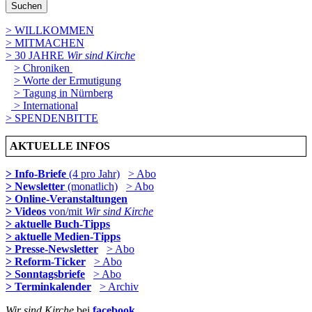
Suchen
> WILLKOMMEN
> MITMACHEN
> 30 JAHRE
Wir sind Kirche
> Chroniken
> Worte der Ermutigung
> Tagung in Nürnberg
> International
> SPENDENBITTE
AKTUELLE INFOS
> Info-Briefe
(4 pro Jahr)
> Abo
> Newsletter
(monatlich)
> Abo
> Online-Veranstaltungen
> Videos
von/mit
Wir sind Kirche
> aktuelle Buch-Tipps
> aktuelle Medien-Tipps
> Presse-Newsletter
> Abo
> Reform-Ticker
> Abo
> Sonntagsbriefe
> Abo
> Terminkalender
> Archiv
Wir sind Kirche
bei
facebook