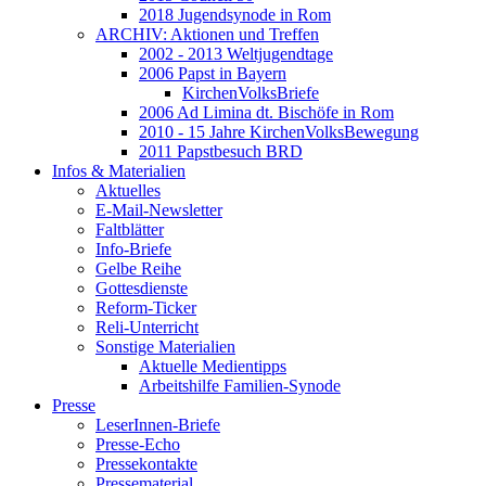
2018 Jugendsynode in Rom
ARCHIV: Aktionen und Treffen
2002 - 2013 Weltjugendtage
2006 Papst in Bayern
KirchenVolksBriefe
2006 Ad Limina dt. Bischöfe in Rom
2010 - 15 Jahre KirchenVolksBewegung
2011 Papstbesuch BRD
Infos & Materialien
Aktuelles
E-Mail-Newsletter
Faltblätter
Info-Briefe
Gelbe Reihe
Gottesdienste
Reform-Ticker
Reli-Unterricht
Sonstige Materialien
Aktuelle Medientipps
Arbeitshilfe Familien-Synode
Presse
LeserInnen-Briefe
Presse-Echo
Pressekontakte
Pressematerial