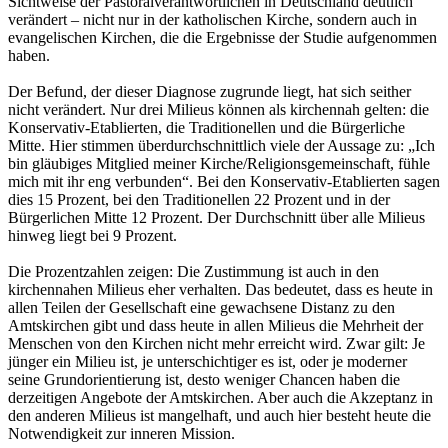
Sichtweise der Pastoralverantwortlichen in Deutschland deutlich
verändert – nicht nur in der katholischen Kirche, sondern auch in
evangelischen Kirchen, die die Ergebnisse der Studie aufgenommen
haben.
Der Befund, der dieser Diagnose zugrunde liegt, hat sich seither
nicht verändert. Nur drei Milieus können als kirchennah gelten: die
Konservativ-Etablierten, die Traditionellen und die Bürgerliche
Mitte. Hier stimmen überdurchschnittlich viele der Aussage zu: „Ich
bin gläubiges Mitglied meiner Kirche/Religionsgemeinschaft, fühle
mich mit ihr eng verbunden“. Bei den Konservativ-Etablierten sagen
dies 15 Prozent, bei den Traditionellen 22 Prozent und in der
Bürgerlichen Mitte 12 Prozent. Der Durchschnitt über alle Milieus
hinweg liegt bei 9 Prozent.
Die Prozentzahlen zeigen: Die Zustimmung ist auch in den
kirchennahen Milieus eher verhalten. Das bedeutet, dass es heute in
allen Teilen der Gesellschaft eine gewachsene Distanz zu den
Amtskirchen gibt und dass heute in allen Milieus die Mehrheit der
Menschen von den Kirchen nicht mehr erreicht wird. Zwar gilt: Je
jünger ein Milieu ist, je unterschichtiger es ist, oder je moderner
seine Grundorientierung ist, desto weniger Chancen haben die
derzeitigen Angebote der Amtskirchen. Aber auch die Akzeptanz in
den anderen Milieus ist mangelhaft, und auch hier besteht heute die
Notwendigkeit zur inneren Mission.