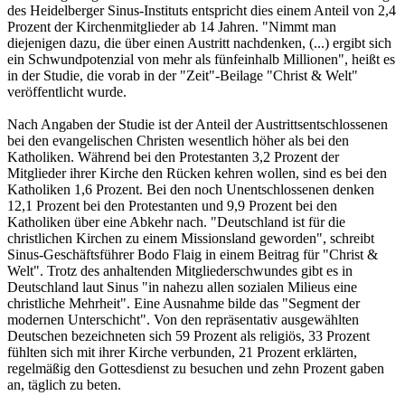
des Heidelberger Sinus-Instituts entspricht dies einem Anteil von 2,4
Prozent der Kirchenmitglieder ab 14 Jahren. "Nimmt man
diejenigen dazu, die über einen Austritt nachdenken, (...) ergibt sich
ein Schwundpotenzial von mehr als fünfeinhalb Millionen", heißt es
in der Studie, die vorab in der "Zeit"-Beilage "Christ & Welt"
veröffentlicht wurde.
Nach Angaben der Studie ist der Anteil der Austrittsentschlossenen
bei den evangelischen Christen wesentlich höher als bei den
Katholiken. Während bei den Protestanten 3,2 Prozent der
Mitglieder ihrer Kirche den Rücken kehren wollen, sind es bei den
Katholiken 1,6 Prozent. Bei den noch Unentschlossenen denken
12,1 Prozent bei den Protestanten und 9,9 Prozent bei den
Katholiken über eine Abkehr nach. "Deutschland ist für die
christlichen Kirchen zu einem Missionsland geworden", schreibt
Sinus-Geschäftsführer Bodo Flaig in einem Beitrag für "Christ &
Welt". Trotz des anhaltenden Mitgliederschwundes gibt es in
Deutschland laut Sinus "in nahezu allen sozialen Milieus eine
christliche Mehrheit". Eine Ausnahme bilde das "Segment der
modernen Unterschicht". Von den repräsentativ ausgewählten
Deutschen bezeichneten sich 59 Prozent als religiös, 33 Prozent
fühlten sich mit ihrer Kirche verbunden, 21 Prozent erklärten,
regelmäßig den Gottesdienst zu besuchen und zehn Prozent gaben
an, täglich zu beten.