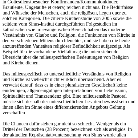
in Gottesdienstbesucher, Konfirmanden/Kommunionkinder,
Brautleute, Ungetaufte et cetera) reichen nicht aus. Die Bedürfnisse
und Wünsche der Menschen, auch die religiösen, liegen quer zu
solchen Kategorien. Die zitierte Kirchenstudie von 2005 sowie die
seitdem vom Sinus-Institut durchgeführten Folgestudien im
katholischen wie im evangelischen Bereich haben das moderne
Verständnis von Glaube und Religion, die Funktionen von Kirche in
den verschiedenen Milieus durchleuchtet, und sie haben die heute
anzutreffenden Varietäten religiöser Befindlichkeit aufgezeigt. Als
Beispiel für die vorhandene Vielfalt mag die unten stehende
Übersicht über die milieuspezifischen Bedeutungen von Religion
und Kirche dienen.
Das milieuspezifisch so unterschiedliche Verständnis von Religion
und Kirche ist vielleicht nicht wirklich überraschend. Aber es
verweist darauf, dass es in einer pluralisierten Gesellschaft keine
eindeutigen, allgemeingültigen Interpretationen von Lebenssinn,
Spiritualität und Transzendenz gibt. Eine milieusensible Pastoral
müsste sich deshalb der unterschiedlichen Lesarten bewusst sein und
ihnen allen im Sinne eines differenzierenden Angebots Geltung
verschaffen.
Die Chancen dafür stehen gar nicht so schlecht. Weniger als ein
Drittel der Deutschen (28 Prozent) bezeichnen sich als areligiös. In
der aktuellen Repräsentativuntersuchung von Sinus wurde allen