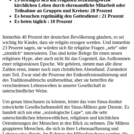
kirchlichen Leben durch ehrenamtliche Mitarbeit oder
Teilnahme an Gruppen und Kreisen: 28 Prozent
Es besuchen regelmäßig den Gottesdienst : 21 Prozent
Es beten täglich : 10 Prozent
Immerhin 40 Prozent der deutschen Bevölkerung glauben, es sei
wichtig für Kinder, dass sie religiös erzogen werden. Und immerhin
23 Prozent sagen, sie würden sich für religiöse Fragen „sehr“ oder
„ziemlich“ interessieren. Das sind keine Belege für einen neuen
religiösen Hype, aber auch nicht für das Gegenteil, das Aufkommen
einer religionslosen Epoche. Wir gehören, nimmt man alle diese
Zahlen ernst, immer noch zum christlichen Abendland. Zumindest
zum Teil. Zwar sind die Prozesse der Entkonfessionalisierung und
des Traditionsabbruchs unübersehbar, aber sie betreffen die
verschiedenen Lebenswelten in unserer Gesellschaft in
unterschiedlicher Weise.
Um genau hinschauen zu können, leistet das vom Sinus-Institut
entwickelte Gesellschaftsmodell der Sinus-Milieus gute Dienste. Es
handelt sich um eine „soziologische Lupe“, um die sehr
unterschiedlichen lebensweltlichen, religiösen und kirchlichen
Orientierungen der Menschen in den Blick zu nehmen. Die Milieus
gruppieren Menschen, die sich in ihrer Lebensauffassung und
Lebensweise ähneln. Im Rahmen der Milieuforschung werden alle