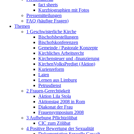
fact sheets
Kurzbiographien mit Fotos
Pressemitteilungen
FAQ (häufige Fragen)
Themen
1 Geschwisterliche Kirche
Bischofsbestellungen
Bischofskonferenzen
Gemeinde / Pastorale Konzepte
Kirchliches Arbeitsrecht
Kirchensteuer und -finanzierung
KirchenVolksPredigt (Aktion)
Kurienreform
Laien
Lernen aus Limburg
Petrusdienst
2 Frauen-Gerechtigkeit
Aktion Lila Stola
Aktionstag 2008 in Rom
Diakonat der Frau
Frauensymposium 2008
3 Aufhebung Pflichtzölibat
CIC zum Zölibat
4 Positive Bewertung der Sexualität
Dokumentation Sexuelle Gewalt