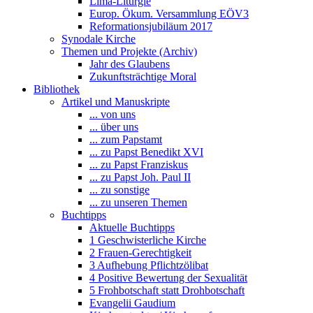
Lima-Liturgie
Europ. Ökum. Versammlung EÖV3
Reformationsjubiläum 2017
Synodale Kirche
Themen und Projekte (Archiv)
Jahr des Glaubens
Zukunftsträchtige Moral
Bibliothek
Artikel und Manuskripte
... von uns
... über uns
... zum Papstamt
... zu Papst Benedikt XVI
... zu Papst Franziskus
... zu Papst Joh. Paul II
... zu sonstige
... zu unseren Themen
Buchtipps
Aktuelle Buchtipps
1 Geschwisterliche Kirche
2 Frauen-Gerechtigkeit
3 Aufhebung Pflichtzölibat
4 Positive Bewertung der Sexualität
5 Frohbotschaft statt Drohbotschaft
Evangelii Gaudium