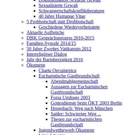
Sexualisierte Gewalt
Schwangerschaftskonfliktberatung
40 Jahre Humanae Vitae
5 Frohbotschaft statt Drohbotschaft
Geschiedene Wiederverheiratete
Aktuelle Aufbrüche
DBK Gesprächsprozess 2010-2015
Familien-Synode 2014/15
50 Jahre Zweites Vatikanum 2012
Interreligiöser Dialog
Jahr der Barmherzigkeit 2016
Ökumene
Charta Oecumenica
Eucharistische Gastfreundschaft
Abendmahlgemeinschaft
Aussagen zur Eucharistischen
Gastfreundschaft
Forsa Umfrage 2003
Gottesdienste beim ÖKT 2003 Berlin
Hengsbach: Weg nach München
Sattler: Schwierige Weg ...
Thesen zur eucharistischen
Gastfreundschaft
Jugendwettbewerb Ökumene