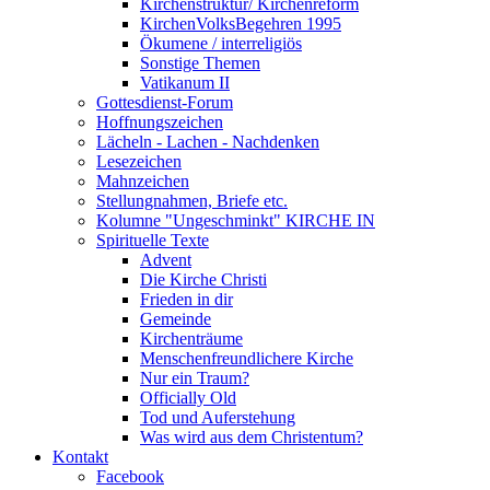
Kirchenstruktur/ Kirchenreform
KirchenVolksBegehren 1995
Ökumene / interreligiös
Sonstige Themen
Vatikanum II
Gottesdienst-Forum
Hoffnungszeichen
Lächeln - Lachen - Nachdenken
Lesezeichen
Mahnzeichen
Stellungnahmen, Briefe etc.
Kolumne "Ungeschminkt" KIRCHE IN
Spirituelle Texte
Advent
Die Kirche Christi
Frieden in dir
Gemeinde
Kirchenträume
Menschenfreundlichere Kirche
Nur ein Traum?
Officially Old
Tod und Auferstehung
Was wird aus dem Christentum?
Kontakt
Facebook