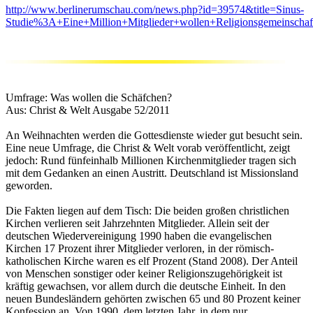
http://www.berlinerumschau.com/news.php?id=39574&title=Sinus-
Studie%3A+Eine+Million+Mitglieder+wollen+Religionsgemeinscha
Umfrage: Was wollen die Schäfchen?
Aus: Christ & Welt Ausgabe 52/2011
An Weihnachten werden die Gottesdienste wieder gut besucht sein.
Eine neue Umfrage, die Christ & Welt vorab veröffentlicht, zeigt
jedoch: Rund fünfeinhalb Millionen Kirchenmitglieder tragen sich
mit dem Gedanken an einen Austritt. Deutschland ist Missionsland
geworden.
Die Fakten liegen auf dem Tisch: Die beiden großen christlichen
Kirchen verlieren seit Jahrzehnten Mitglieder. Allein seit der
deutschen Wiedervereinigung 1990 haben die evangelischen
Kirchen 17 Prozent ihrer Mitglieder verloren, in der römisch-
katholischen Kirche waren es elf Prozent (Stand 2008). Der Anteil
von Menschen sonstiger oder keiner Religionszugehörigkeit ist
kräftig gewachsen, vor allem durch die deutsche Einheit. In den
neuen Bundesländern gehörten zwischen 65 und 80 Prozent keiner
Konfession an. Von 1990, dem letzten Jahr, in dem nur