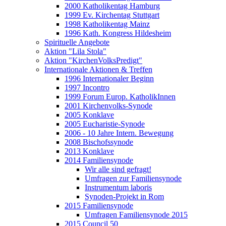
2000 Katholikentag Hamburg
1999 Ev. Kirchentag Stuttgart
1998 Katholikentag Mainz
1996 Kath. Kongress Hildesheim
Spirituelle Angebote
Aktion "Lila Stola"
Aktion "KirchenVolksPredigt"
Internationale Aktionen & Treffen
1996 Internationaler Beginn
1997 Incontro
1999 Forum Europ. KatholikInnen
2001 Kirchenvolks-Synode
2005 Konklave
2005 Eucharistie-Synode
2006 - 10 Jahre Intern. Bewegung
2008 Bischofssynode
2013 Konklave
2014 Familiensynode
Wir alle sind gefragt!
Umfragen zur Familiensynode
Instrumentum laboris
Synoden-Projekt in Rom
2015 Familiensynode
Umfragen Familiensynode 2015
2015 Council 50