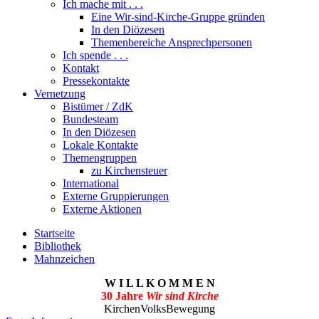
Ich mache mit . . .
Eine Wir-sind-Kirche-Gruppe gründen
In den Diözesen
Themenbereiche Ansprechpersonen
Ich spende . . .
Kontakt
Pressekontakte
Vernetzung
Bistümer / ZdK
Bundesteam
In den Diözesen
Lokale Kontakte
Themengruppen
zu Kirchensteuer
International
Externe Gruppierungen
Externe Aktionen
Startseite
Bibliothek
Mahnzeichen
W I L L K O M M E N
30 Jahre
Wir sind Kirche
KirchenVolksBewegung