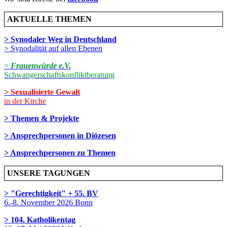
AKTUELLE THEMEN
> Synodaler Weg in Deutschland
> Synodalität auf allen Ebenen
>
Frauenwürde e.V.
Schwangerschaftskonfliktberatung
> Sexualisierte Gewalt
in der Kirche
> Themen & Projekte
> Ansprechpersonen in Diözesen
> Ansprechpersonen zu Themen
UNSERE TAGUNGEN
> "Gerechtigkeit" + 55. BV
6.-8. November 2026 Bonn
> 104. Katholikentag