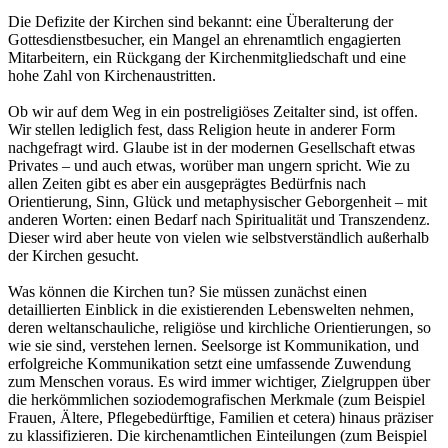
Die Defizite der Kirchen sind bekannt: eine Überalterung der
Gottesdienstbesucher, ein Mangel an ehrenamtlich engagierten
Mitarbeitern, ein Rückgang der Kirchenmitgliedschaft und eine
hohe Zahl von Kirchenaustritten.
Ob wir auf dem Weg in ein postreligiöses Zeitalter sind, ist offen.
Wir stellen lediglich fest, dass Religion heute in anderer Form
nachgefragt wird. Glaube ist in der modernen Gesellschaft etwas
Privates – und auch etwas, worüber man ungern spricht. Wie zu
allen Zeiten gibt es aber ein ausgeprägtes Bedürfnis nach
Orientierung, Sinn, Glück und metaphysischer Geborgenheit – mit
anderen Worten: einen Bedarf nach Spiritualität und Transzendenz.
Dieser wird aber heute von vielen wie selbstverständlich außerhalb
der Kirchen gesucht.
Was können die Kirchen tun? Sie müssen zunächst einen
detaillierten Einblick in die existierenden Lebenswelten nehmen,
deren weltanschauliche, religiöse und kirchliche Orientierungen, so
wie sie sind, verstehen lernen. Seelsorge ist Kommunikation, und
erfolgreiche Kommunikation setzt eine umfassende Zuwendung
zum Menschen voraus. Es wird immer wichtiger, Zielgruppen über
die herkömmlichen soziodemografischen Merkmale (zum Beispiel
Frauen, Ältere, Pflegebedürftige, Familien et cetera) hinaus präziser
zu klassifizieren. Die kirchenamtlichen Einteilungen (zum Beispiel