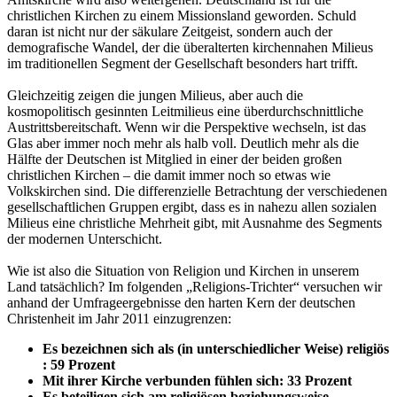
christlichen Kirchen zu einem Missionsland geworden. Schuld
daran ist nicht nur der säkulare Zeitgeist, sondern auch der
demografische Wandel, der die überalterten kirchennahen Milieus
im traditionellen Segment der Gesellschaft besonders hart trifft.
Gleichzeitig zeigen die jungen Milieus, aber auch die
kosmopolitisch gesinnten Leitmilieus eine überdurchschnittliche
Austrittsbereitschaft. Wenn wir die Perspektive wechseln, ist das
Glas aber immer noch mehr als halb voll. Deutlich mehr als die
Hälfte der Deutschen ist Mitglied in einer der beiden großen
christlichen Kirchen – die damit immer noch so etwas wie
Volkskirchen sind. Die differenzielle Betrachtung der verschiedenen
gesellschaftlichen Gruppen ergibt, dass es in nahezu allen sozialen
Milieus eine christliche Mehrheit gibt, mit Ausnahme des Segments
der modernen Unterschicht.
Wie ist also die Situation von Religion und Kirchen in unserem
Land tatsächlich? Im folgenden „Religions-Trichter“ versuchen wir
anhand der Umfrageergebnisse den harten Kern der deutschen
Christenheit im Jahr 2011 einzugrenzen:
Es bezeichnen sich als (in unterschiedlicher Weise) religiös
: 59 Prozent
Mit ihrer Kirche verbunden fühlen sich: 33 Prozent
Es beteiligen sich am religiösen beziehungsweise