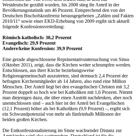
Westdeutsche gezählt wurden, bis 2008 stieg ihr Anteil in der
Bevölkerungsstatistik um 46 Prozent. Entsprechend den von der
Deutschen Bischofskonferenz herausgegebenen „Zahlen und Fakten
2010/11“ sowie einer EKD-Erhebung von 2009 ergibt sich aktuell
folgende Konfessionsverteilung:
Römisch-katholisch: 30,2 Prozent
Evangelisch: 29,9 Prozent
Andere/keine Konfession: 39,9 Prozent
Eine gerade abgeschlossene Repräsentativuntersuchung von Sinus
(Oktober 2011), zeigt, dass die Kirchen weiter schrumpfen werden.
Entschlossen, aus ihrer Kirche beziehungsweise
Religionsgemeinschaft auszutreten, sind demnach 2,4 Prozent der
befragten Kirchenmitglieder ab 14 Jahren, also rund eine Million
Menschen. Der Anteil liegt bei den evangelischen Christen mit 3,2
Prozent doppelt so hoch wie bei Katholiken mit 1,6 Prozent. Nimmt
man diejenigen dazu, die über einen Austritt nachdenken, aber noch
unentschlossen sind – auch hier ist der Anteil bei Evangelischen
(12,1 Prozent) höher als bei Katholiken (9,9 Prozent) –, ergibt sich
ein Schwundpotenzial von mehr als fünfeinhalb Millionen der
beiden großen Kirchen.
Die Entkonfessionalisierung im Sinne wachsender Distanz zur
Amtskirche wird also weitergehen. Deutschland ist für die