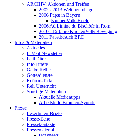
ARCHIV: Aktionen und Treffen
2002 - 2013 Weltjugendtage
2006 Papst in Bayern
KirchenVolksBriefe
2006 Ad Limina dt. Bischöfe in Rom
2010 - 15 Jahre KirchenVolksBewegung
2011 Papstbesuch BRD
Infos & Materialien
Aktuelles
E-Mail-Newsletter
Faltblätter
Info-Briefe
Gelbe Reihe
Gottesdienste
Reform-Ticker
Reli-Unterricht
Sonstige Materialien
Aktuelle Medientipps
Arbeitshilfe Familien-Synode
Presse
LeserInnen-Briefe
Presse-Echo
Pressekontakte
Pressematerial
fact sheets