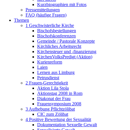
Kurzbiographien mit Fotos
Pressemitteilungen
FAQ (häufige Fragen)
Themen
1 Geschwisterliche Kirche
Bischofsbestellungen
Bischofskonferenzen
Gemeinde / Pastorale Konzepte
Kirchliches Arbeitsrecht
Kirchensteuer und -finanzierung
KirchenVolksPredigt (Aktion)
Kurienreform
Laien
Lernen aus Limburg
Petrusdienst
2 Frauen-Gerechtigkeit
Aktion Lila Stola
Aktionstag 2008 in Rom
Diakonat der Frau
Frauensymposium 2008
3 Aufhebung Pflichtzölibat
CIC zum Zölibat
4 Positive Bewertung der Sexualität
Dokumentation Sexuelle Gewalt
Sexualisierte Gewalt