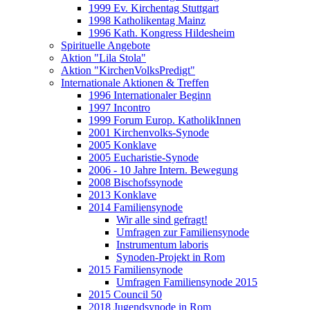
1999 Ev. Kirchentag Stuttgart
1998 Katholikentag Mainz
1996 Kath. Kongress Hildesheim
Spirituelle Angebote
Aktion "Lila Stola"
Aktion "KirchenVolksPredigt"
Internationale Aktionen & Treffen
1996 Internationaler Beginn
1997 Incontro
1999 Forum Europ. KatholikInnen
2001 Kirchenvolks-Synode
2005 Konklave
2005 Eucharistie-Synode
2006 - 10 Jahre Intern. Bewegung
2008 Bischofssynode
2013 Konklave
2014 Familiensynode
Wir alle sind gefragt!
Umfragen zur Familiensynode
Instrumentum laboris
Synoden-Projekt in Rom
2015 Familiensynode
Umfragen Familiensynode 2015
2015 Council 50
2018 Jugendsynode in Rom