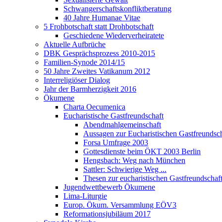
Schwangerschaftskonfliktberatung
40 Jahre Humanae Vitae
5 Frohbotschaft statt Drohbotschaft
Geschiedene Wiederverheiratete
Aktuelle Aufbrüche
DBK Gesprächsprozess 2010-2015
Familien-Synode 2014/15
50 Jahre Zweites Vatikanum 2012
Interreligiöser Dialog
Jahr der Barmherzigkeit 2016
Ökumene
Charta Oecumenica
Eucharistische Gastfreundschaft
Abendmahlgemeinschaft
Aussagen zur Eucharistischen Gastfreundsch
Forsa Umfrage 2003
Gottesdienste beim ÖKT 2003 Berlin
Hengsbach: Weg nach München
Sattler: Schwierige Weg ...
Thesen zur eucharistischen Gastfreundschaf
Jugendwettbewerb Ökumene
Lima-Liturgie
Europ. Ökum. Versammlung EÖV3
Reformationsjubiläum 2017