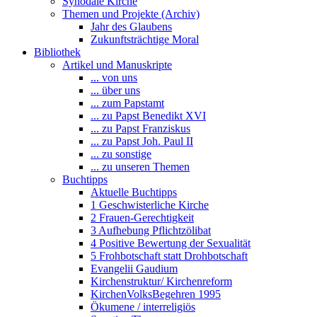
Synodale Kirche
Themen und Projekte (Archiv)
Jahr des Glaubens
Zukunftsträchtige Moral
Bibliothek
Artikel und Manuskripte
... von uns
... über uns
... zum Papstamt
... zu Papst Benedikt XVI
... zu Papst Franziskus
... zu Papst Joh. Paul II
... zu sonstige
... zu unseren Themen
Buchtipps
Aktuelle Buchtipps
1 Geschwisterliche Kirche
2 Frauen-Gerechtigkeit
3 Aufhebung Pflichtzölibat
4 Positive Bewertung der Sexualität
5 Frohbotschaft statt Drohbotschaft
Evangelii Gaudium
Kirchenstruktur/ Kirchenreform
KirchenVolksBegehren 1995
Ökumene / interreligiös