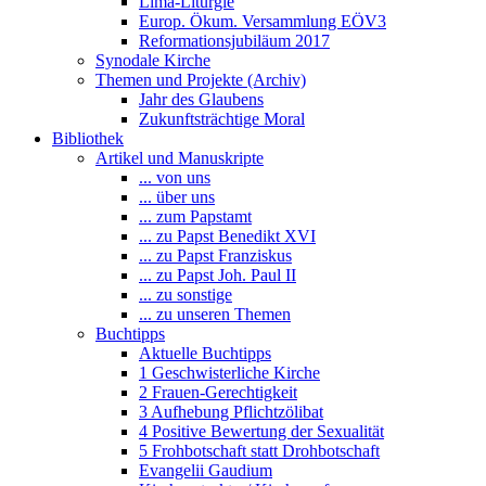
Lima-Liturgie
Europ. Ökum. Versammlung EÖV3
Reformationsjubiläum 2017
Synodale Kirche
Themen und Projekte (Archiv)
Jahr des Glaubens
Zukunftsträchtige Moral
Bibliothek
Artikel und Manuskripte
... von uns
... über uns
... zum Papstamt
... zu Papst Benedikt XVI
... zu Papst Franziskus
... zu Papst Joh. Paul II
... zu sonstige
... zu unseren Themen
Buchtipps
Aktuelle Buchtipps
1 Geschwisterliche Kirche
2 Frauen-Gerechtigkeit
3 Aufhebung Pflichtzölibat
4 Positive Bewertung der Sexualität
5 Frohbotschaft statt Drohbotschaft
Evangelii Gaudium