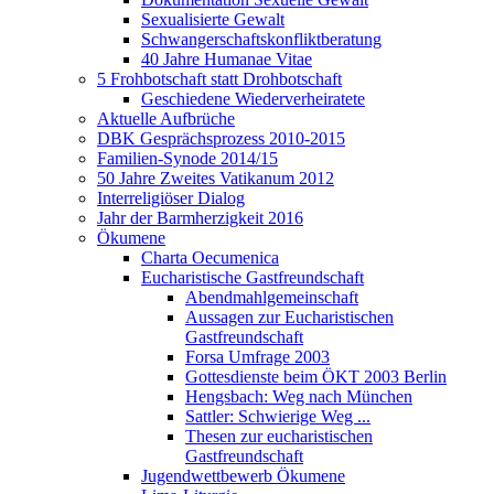
Sexualisierte Gewalt
Schwangerschaftskonfliktberatung
40 Jahre Humanae Vitae
5 Frohbotschaft statt Drohbotschaft
Geschiedene Wiederverheiratete
Aktuelle Aufbrüche
DBK Gesprächsprozess 2010-2015
Familien-Synode 2014/15
50 Jahre Zweites Vatikanum 2012
Interreligiöser Dialog
Jahr der Barmherzigkeit 2016
Ökumene
Charta Oecumenica
Eucharistische Gastfreundschaft
Abendmahlgemeinschaft
Aussagen zur Eucharistischen
Gastfreundschaft
Forsa Umfrage 2003
Gottesdienste beim ÖKT 2003 Berlin
Hengsbach: Weg nach München
Sattler: Schwierige Weg ...
Thesen zur eucharistischen
Gastfreundschaft
Jugendwettbewerb Ökumene