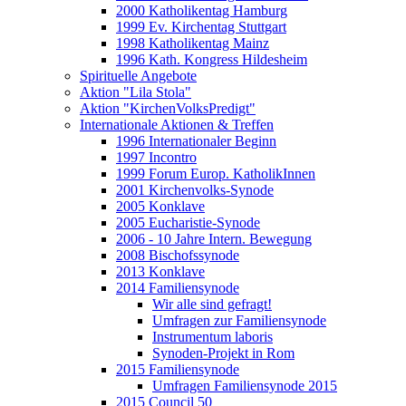
2000 Katholikentag Hamburg
1999 Ev. Kirchentag Stuttgart
1998 Katholikentag Mainz
1996 Kath. Kongress Hildesheim
Spirituelle Angebote
Aktion "Lila Stola"
Aktion "KirchenVolksPredigt"
Internationale Aktionen & Treffen
1996 Internationaler Beginn
1997 Incontro
1999 Forum Europ. KatholikInnen
2001 Kirchenvolks-Synode
2005 Konklave
2005 Eucharistie-Synode
2006 - 10 Jahre Intern. Bewegung
2008 Bischofssynode
2013 Konklave
2014 Familiensynode
Wir alle sind gefragt!
Umfragen zur Familiensynode
Instrumentum laboris
Synoden-Projekt in Rom
2015 Familiensynode
Umfragen Familiensynode 2015
2015 Council 50