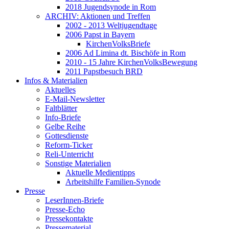
2018 Jugendsynode in Rom
ARCHIV: Aktionen und Treffen
2002 - 2013 Weltjugendtage
2006 Papst in Bayern
KirchenVolksBriefe
2006 Ad Limina dt. Bischöfe in Rom
2010 - 15 Jahre KirchenVolksBewegung
2011 Papstbesuch BRD
Infos & Materialien
Aktuelles
E-Mail-Newsletter
Faltblätter
Info-Briefe
Gelbe Reihe
Gottesdienste
Reform-Ticker
Reli-Unterricht
Sonstige Materialien
Aktuelle Medientipps
Arbeitshilfe Familien-Synode
Presse
LeserInnen-Briefe
Presse-Echo
Pressekontakte
Pressematerial