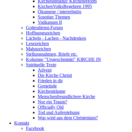
Kirchenstruktur/ Kirchenreform
KirchenVolksBegehren 1995
Ökumene / interreligiös
Sonstige Themen
Vatikanum II
Gottesdienst-Forum
Hoffnungszeichen
Lächeln - Lachen - Nachdenken
Lesezeichen
Mahnzeichen
Stellungnahmen, Briefe etc.
Kolumne "Ungeschminkt" KIRCHE IN
Spirituelle Texte
Advent
Die Kirche Christi
Frieden in dir
Gemeinde
Kirchenträume
Menschenfreundlichere Kirche
Nur ein Traum?
Officially Old
Tod und Auferstehung
Was wird aus dem Christentum?
Kontakt
Facebook