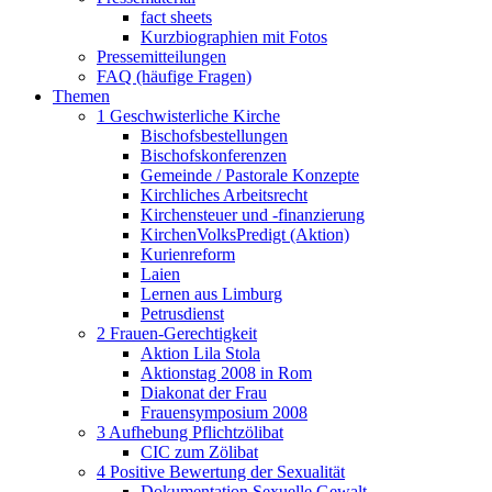
fact sheets
Kurzbiographien mit Fotos
Pressemitteilungen
FAQ (häufige Fragen)
Themen
1 Geschwisterliche Kirche
Bischofsbestellungen
Bischofskonferenzen
Gemeinde / Pastorale Konzepte
Kirchliches Arbeitsrecht
Kirchensteuer und -finanzierung
KirchenVolksPredigt (Aktion)
Kurienreform
Laien
Lernen aus Limburg
Petrusdienst
2 Frauen-Gerechtigkeit
Aktion Lila Stola
Aktionstag 2008 in Rom
Diakonat der Frau
Frauensymposium 2008
3 Aufhebung Pflichtzölibat
CIC zum Zölibat
4 Positive Bewertung der Sexualität
Dokumentation Sexuelle Gewalt