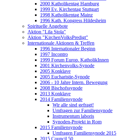
2000 Katholikentag Hamburg
1999 Ev. Kirchentag Stuttgart
1998 Katholikentag Mainz
1996 Kath. Kongress Hildesheim
Spirituelle Angebote
Aktion "Lila Stola"
Aktion "KirchenVolksPredigt"
Internationale Aktionen & Treffen
1996 Internationaler Beginn
1997 Incontro
1999 Forum Europ. KatholikInnen
2001 Kirchenvolks-Synode
2005 Konklave
2005 Eucharistie-Synode
2006 - 10 Jahre Intern. Bewegung
2008 Bischofssynode
2013 Konklave
2014 Familiensynode
Wir alle sind gefragt!
Umfragen zur Familiensynode
Instrumentum laboris
Synoden-Projekt in Rom
2015 Familiensynode
Umfragen Familiensynode 2015
2015 Council 50