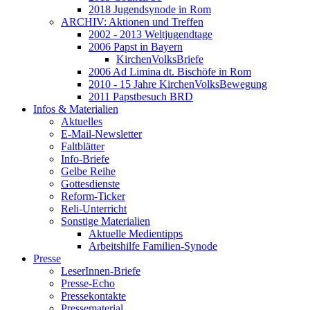
2018 Jugendsynode in Rom
ARCHIV: Aktionen und Treffen
2002 - 2013 Weltjugendtage
2006 Papst in Bayern
KirchenVolksBriefe
2006 Ad Limina dt. Bischöfe in Rom
2010 - 15 Jahre KirchenVolksBewegung
2011 Papstbesuch BRD
Infos & Materialien
Aktuelles
E-Mail-Newsletter
Faltblätter
Info-Briefe
Gelbe Reihe
Gottesdienste
Reform-Ticker
Reli-Unterricht
Sonstige Materialien
Aktuelle Medientipps
Arbeitshilfe Familien-Synode
Presse
LeserInnen-Briefe
Presse-Echo
Pressekontakte
Pressematerial