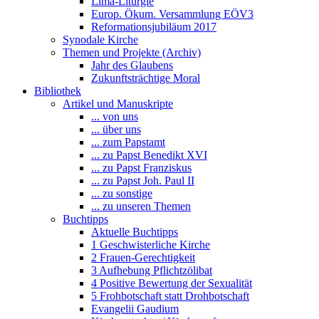
Lima-Liturgie
Europ. Ökum. Versammlung EÖV3
Reformationsjubiläum 2017
Synodale Kirche
Themen und Projekte (Archiv)
Jahr des Glaubens
Zukunftsträchtige Moral
Bibliothek
Artikel und Manuskripte
... von uns
... über uns
... zum Papstamt
... zu Papst Benedikt XVI
... zu Papst Franziskus
... zu Papst Joh. Paul II
... zu sonstige
... zu unseren Themen
Buchtipps
Aktuelle Buchtipps
1 Geschwisterliche Kirche
2 Frauen-Gerechtigkeit
3 Aufhebung Pflichtzölibat
4 Positive Bewertung der Sexualität
5 Frohbotschaft statt Drohbotschaft
Evangelii Gaudium