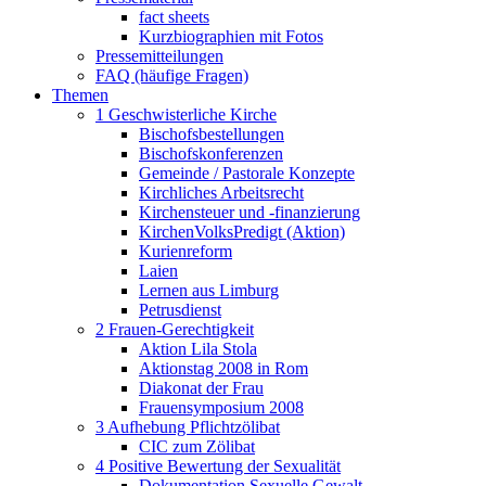
fact sheets
Kurzbiographien mit Fotos
Pressemitteilungen
FAQ (häufige Fragen)
Themen
1 Geschwisterliche Kirche
Bischofsbestellungen
Bischofskonferenzen
Gemeinde / Pastorale Konzepte
Kirchliches Arbeitsrecht
Kirchensteuer und -finanzierung
KirchenVolksPredigt (Aktion)
Kurienreform
Laien
Lernen aus Limburg
Petrusdienst
2 Frauen-Gerechtigkeit
Aktion Lila Stola
Aktionstag 2008 in Rom
Diakonat der Frau
Frauensymposium 2008
3 Aufhebung Pflichtzölibat
CIC zum Zölibat
4 Positive Bewertung der Sexualität
Dokumentation Sexuelle Gewalt