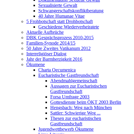
Sexualisierte Gewalt
Schwangerschaftskonfliktberatung
40 Jahre Humanae Vitae
5 Frohbotschaft statt Drohbotschaft
Geschiedene Wiederverheiratete
Aktuelle Aufbrüche
DBK Gesprächsprozess 2010-2015
Familien-Synode 2014/15
50 Jahre Zweites Vatikanum 2012
Interreligiöser Dialog
Jahr der Barmherzigkeit 2016
Ökumene
Charta Oecumenica
Eucharistische Gastfreundschaft
Abendmahlgemeinschaft
Aussagen zur Eucharistischen
Gastfreundschaft
Forsa Umfrage 2003
Gottesdienste beim ÖKT 2003 Berlin
Hengsbach: Weg nach München
Sattler: Schwierige Weg ...
Thesen zur eucharistischen
Gastfreundschaft
Jugendwettbewerb Ökumene