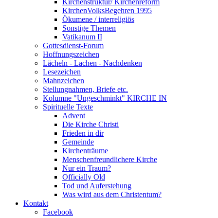
Kirchenstruktur/ Kirchenreform
KirchenVolksBegehren 1995
Ökumene / interreligiös
Sonstige Themen
Vatikanum II
Gottesdienst-Forum
Hoffnungszeichen
Lächeln - Lachen - Nachdenken
Lesezeichen
Mahnzeichen
Stellungnahmen, Briefe etc.
Kolumne "Ungeschminkt" KIRCHE IN
Spirituelle Texte
Advent
Die Kirche Christi
Frieden in dir
Gemeinde
Kirchenträume
Menschenfreundlichere Kirche
Nur ein Traum?
Officially Old
Tod und Auferstehung
Was wird aus dem Christentum?
Kontakt
Facebook