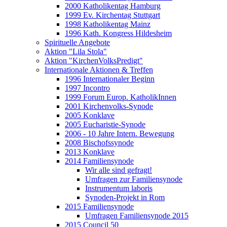
2000 Katholikentag Hamburg
1999 Ev. Kirchentag Stuttgart
1998 Katholikentag Mainz
1996 Kath. Kongress Hildesheim
Spirituelle Angebote
Aktion "Lila Stola"
Aktion "KirchenVolksPredigt"
Internationale Aktionen & Treffen
1996 Internationaler Beginn
1997 Incontro
1999 Forum Europ. KatholikInnen
2001 Kirchenvolks-Synode
2005 Konklave
2005 Eucharistie-Synode
2006 - 10 Jahre Intern. Bewegung
2008 Bischofssynode
2013 Konklave
2014 Familiensynode
Wir alle sind gefragt!
Umfragen zur Familiensynode
Instrumentum laboris
Synoden-Projekt in Rom
2015 Familiensynode
Umfragen Familiensynode 2015
2015 Council 50