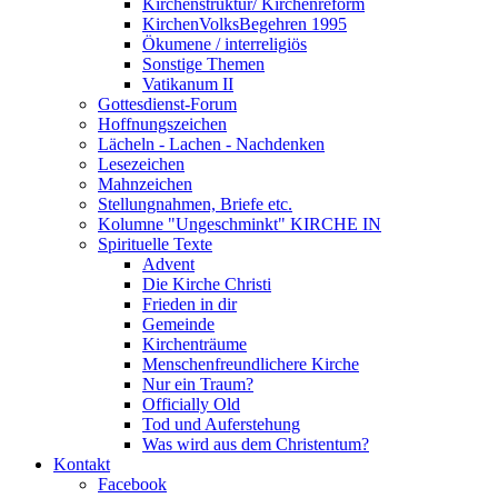
Kirchenstruktur/ Kirchenreform
KirchenVolksBegehren 1995
Ökumene / interreligiös
Sonstige Themen
Vatikanum II
Gottesdienst-Forum
Hoffnungszeichen
Lächeln - Lachen - Nachdenken
Lesezeichen
Mahnzeichen
Stellungnahmen, Briefe etc.
Kolumne "Ungeschminkt" KIRCHE IN
Spirituelle Texte
Advent
Die Kirche Christi
Frieden in dir
Gemeinde
Kirchenträume
Menschenfreundlichere Kirche
Nur ein Traum?
Officially Old
Tod und Auferstehung
Was wird aus dem Christentum?
Kontakt
Facebook