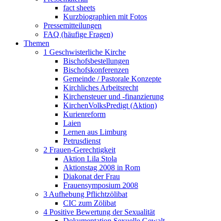
fact sheets
Kurzbiographien mit Fotos
Pressemitteilungen
FAQ (häufige Fragen)
Themen
1 Geschwisterliche Kirche
Bischofsbestellungen
Bischofskonferenzen
Gemeinde / Pastorale Konzepte
Kirchliches Arbeitsrecht
Kirchensteuer und -finanzierung
KirchenVolksPredigt (Aktion)
Kurienreform
Laien
Lernen aus Limburg
Petrusdienst
2 Frauen-Gerechtigkeit
Aktion Lila Stola
Aktionstag 2008 in Rom
Diakonat der Frau
Frauensymposium 2008
3 Aufhebung Pflichtzölibat
CIC zum Zölibat
4 Positive Bewertung der Sexualität
Dokumentation Sexuelle Gewalt