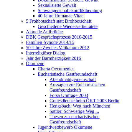
Sexualisierte Gewalt
Schwangerschaftskonfliktberatung
40 Jahre Humanae Vitae
5 Frohbotschaft statt Drohbotschaft
Geschiedene Wiederverheiratete
Aktuelle Aufbrüche
DBK Gesprächsprozess 2010-2015
Familien-Synode 2014/15
50 Jahre Zweites Vatikanum 2012
Interreligiöser Dialog
Jahr der Barmherzigkeit 2016
Ökumene
Charta Oecumenica
Eucharistische Gastfreundschaft
Abendmahlgemeinschaft
Aussagen zur Eucharistischen
Gastfreundschaft
Forsa Umfrage 2003
Gottesdienste beim ÖKT 2003 Berlin
Hengsbach: Weg nach München
Sattler: Schwierige Weg ...
Thesen zur eucharistischen
Gastfreundschaft
Jugendwettbewerb Ökumene