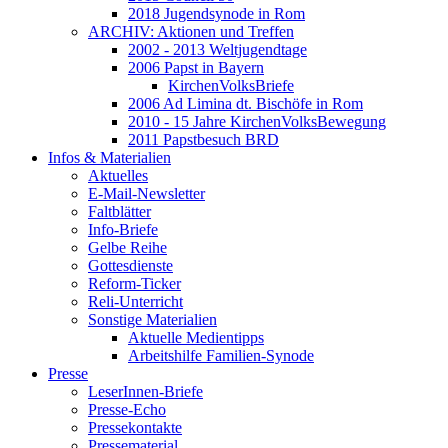
2018 Jugendsynode in Rom
ARCHIV: Aktionen und Treffen
2002 - 2013 Weltjugendtage
2006 Papst in Bayern
KirchenVolksBriefe
2006 Ad Limina dt. Bischöfe in Rom
2010 - 15 Jahre KirchenVolksBewegung
2011 Papstbesuch BRD
Infos & Materialien
Aktuelles
E-Mail-Newsletter
Faltblätter
Info-Briefe
Gelbe Reihe
Gottesdienste
Reform-Ticker
Reli-Unterricht
Sonstige Materialien
Aktuelle Medientipps
Arbeitshilfe Familien-Synode
Presse
LeserInnen-Briefe
Presse-Echo
Pressekontakte
Pressematerial