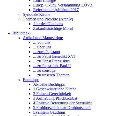
Lima-Liturgie
Europ. Ökum. Versammlung EÖV3
Reformationsjubiläum 2017
Synodale Kirche
Themen und Projekte (Archiv)
Jahr des Glaubens
Zukunftsträchtige Moral
Bibliothek
Artikel und Manuskripte
... von uns
... über uns
... zum Papstamt
... zu Papst Benedikt XVI
... zu Papst Franziskus
... zu Papst Joh. Paul II
... zu sonstige
... zu unseren Themen
Buchtipps
Aktuelle Buchtipps
1 Geschwisterliche Kirche
2 Frauen-Gerechtigkeit
3 Aufhebung Pflichtzölibat
4 Positive Bewertung der Sexualität
5 Frohbotschaft statt Drohbotschaft
Evangelii Gaudium