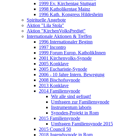
1999 Ev. Kirchentag Stuttgart
1998 Katholikentag Mainz
1996 Kath. Kongress Hildesheim
Spirituelle Angebote
Aktion "Lila Stola"
Aktion "KirchenVolksPredigt"
Internationale Aktionen & Treffen
1996 Internationaler Beginn
1997 Incontro
1999 Forum Europ. KatholikInnen
2001 Kirchenvolks-Synode
2005 Konklave
2005 Eucharistie-Synode
2006 - 10 Jahre Intern. Bewegung
2008 Bischofssynode
2013 Konklave
2014 Familiensynode
Wir alle sind gefragt!
Umfragen zur Familiensynode
Instrumentum laboris
Synoden-Projekt in Rom
2015 Familiensynode
Umfragen Familiensynode 2015
2015 Council 50
2018 Jugendsynode in Rom