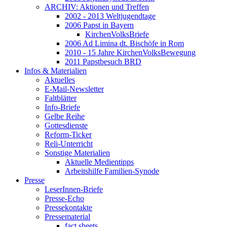
ARCHIV: Aktionen und Treffen
2002 - 2013 Weltjugendtage
2006 Papst in Bayern
KirchenVolksBriefe
2006 Ad Limina dt. Bischöfe in Rom
2010 - 15 Jahre KirchenVolksBewegung
2011 Papstbesuch BRD
Infos & Materialien
Aktuelles
E-Mail-Newsletter
Faltblätter
Info-Briefe
Gelbe Reihe
Gottesdienste
Reform-Ticker
Reli-Unterricht
Sonstige Materialien
Aktuelle Medientipps
Arbeitshilfe Familien-Synode
Presse
LeserInnen-Briefe
Presse-Echo
Pressekontakte
Pressematerial
fact sheets