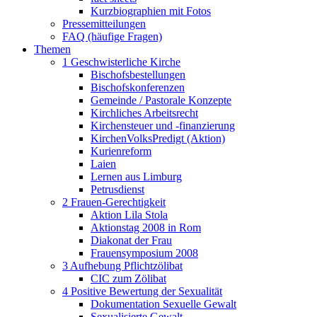
Kurzbiographien mit Fotos
Pressemitteilungen
FAQ (häufige Fragen)
Themen
1 Geschwisterliche Kirche
Bischofsbestellungen
Bischofskonferenzen
Gemeinde / Pastorale Konzepte
Kirchliches Arbeitsrecht
Kirchensteuer und -finanzierung
KirchenVolksPredigt (Aktion)
Kurienreform
Laien
Lernen aus Limburg
Petrusdienst
2 Frauen-Gerechtigkeit
Aktion Lila Stola
Aktionstag 2008 in Rom
Diakonat der Frau
Frauensymposium 2008
3 Aufhebung Pflichtzölibat
CIC zum Zölibat
4 Positive Bewertung der Sexualität
Dokumentation Sexuelle Gewalt
Sexualisierte Gewalt