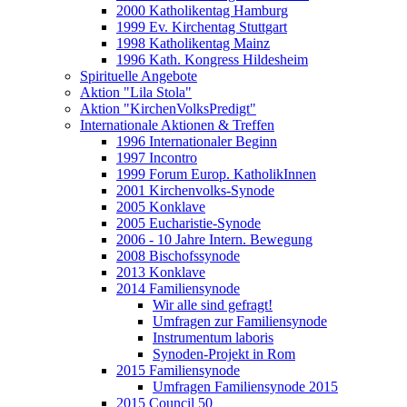
2000 Katholikentag Hamburg
1999 Ev. Kirchentag Stuttgart
1998 Katholikentag Mainz
1996 Kath. Kongress Hildesheim
Spirituelle Angebote
Aktion "Lila Stola"
Aktion "KirchenVolksPredigt"
Internationale Aktionen & Treffen
1996 Internationaler Beginn
1997 Incontro
1999 Forum Europ. KatholikInnen
2001 Kirchenvolks-Synode
2005 Konklave
2005 Eucharistie-Synode
2006 - 10 Jahre Intern. Bewegung
2008 Bischofssynode
2013 Konklave
2014 Familiensynode
Wir alle sind gefragt!
Umfragen zur Familiensynode
Instrumentum laboris
Synoden-Projekt in Rom
2015 Familiensynode
Umfragen Familiensynode 2015
2015 Council 50