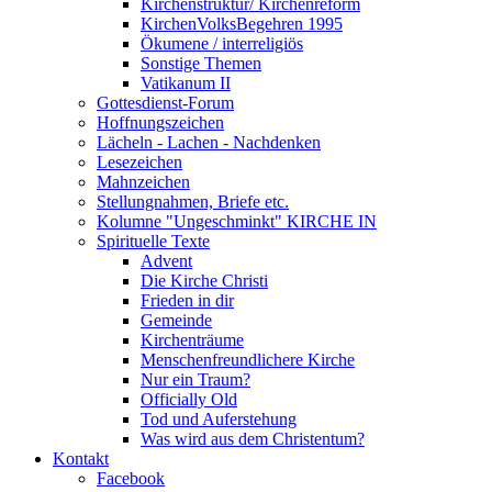
Kirchenstruktur/ Kirchenreform
KirchenVolksBegehren 1995
Ökumene / interreligiös
Sonstige Themen
Vatikanum II
Gottesdienst-Forum
Hoffnungszeichen
Lächeln - Lachen - Nachdenken
Lesezeichen
Mahnzeichen
Stellungnahmen, Briefe etc.
Kolumne "Ungeschminkt" KIRCHE IN
Spirituelle Texte
Advent
Die Kirche Christi
Frieden in dir
Gemeinde
Kirchenträume
Menschenfreundlichere Kirche
Nur ein Traum?
Officially Old
Tod und Auferstehung
Was wird aus dem Christentum?
Kontakt
Facebook