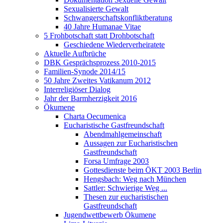
Sexualisierte Gewalt
Schwangerschaftskonfliktberatung
40 Jahre Humanae Vitae
5 Frohbotschaft statt Drohbotschaft
Geschiedene Wiederverheiratete
Aktuelle Aufbrüche
DBK Gesprächsprozess 2010-2015
Familien-Synode 2014/15
50 Jahre Zweites Vatikanum 2012
Interreligiöser Dialog
Jahr der Barmherzigkeit 2016
Ökumene
Charta Oecumenica
Eucharistische Gastfreundschaft
Abendmahlgemeinschaft
Aussagen zur Eucharistischen
Gastfreundschaft
Forsa Umfrage 2003
Gottesdienste beim ÖKT 2003 Berlin
Hengsbach: Weg nach München
Sattler: Schwierige Weg ...
Thesen zur eucharistischen
Gastfreundschaft
Jugendwettbewerb Ökumene