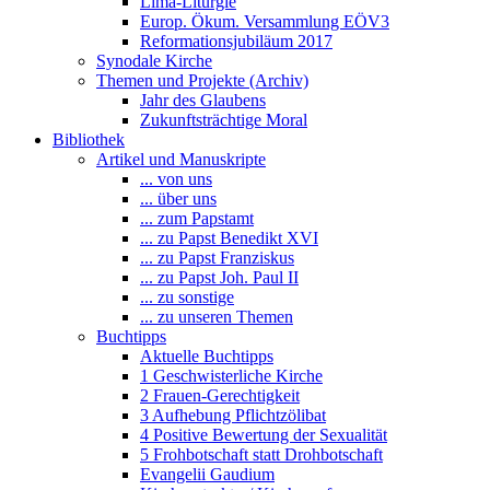
Lima-Liturgie
Europ. Ökum. Versammlung EÖV3
Reformationsjubiläum 2017
Synodale Kirche
Themen und Projekte (Archiv)
Jahr des Glaubens
Zukunftsträchtige Moral
Bibliothek
Artikel und Manuskripte
... von uns
... über uns
... zum Papstamt
... zu Papst Benedikt XVI
... zu Papst Franziskus
... zu Papst Joh. Paul II
... zu sonstige
... zu unseren Themen
Buchtipps
Aktuelle Buchtipps
1 Geschwisterliche Kirche
2 Frauen-Gerechtigkeit
3 Aufhebung Pflichtzölibat
4 Positive Bewertung der Sexualität
5 Frohbotschaft statt Drohbotschaft
Evangelii Gaudium