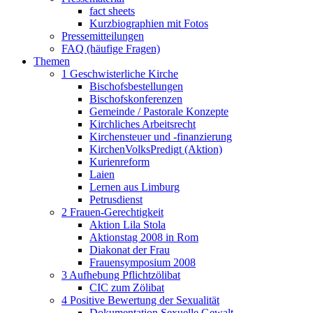
fact sheets
Kurzbiographien mit Fotos
Pressemitteilungen
FAQ (häufige Fragen)
Themen
1 Geschwisterliche Kirche
Bischofsbestellungen
Bischofskonferenzen
Gemeinde / Pastorale Konzepte
Kirchliches Arbeitsrecht
Kirchensteuer und -finanzierung
KirchenVolksPredigt (Aktion)
Kurienreform
Laien
Lernen aus Limburg
Petrusdienst
2 Frauen-Gerechtigkeit
Aktion Lila Stola
Aktionstag 2008 in Rom
Diakonat der Frau
Frauensymposium 2008
3 Aufhebung Pflichtzölibat
CIC zum Zölibat
4 Positive Bewertung der Sexualität
Dokumentation Sexuelle Gewalt