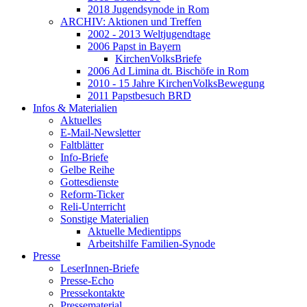
2018 Jugendsynode in Rom
ARCHIV: Aktionen und Treffen
2002 - 2013 Weltjugendtage
2006 Papst in Bayern
KirchenVolksBriefe
2006 Ad Limina dt. Bischöfe in Rom
2010 - 15 Jahre KirchenVolksBewegung
2011 Papstbesuch BRD
Infos & Materialien
Aktuelles
E-Mail-Newsletter
Faltblätter
Info-Briefe
Gelbe Reihe
Gottesdienste
Reform-Ticker
Reli-Unterricht
Sonstige Materialien
Aktuelle Medientipps
Arbeitshilfe Familien-Synode
Presse
LeserInnen-Briefe
Presse-Echo
Pressekontakte
Pressematerial