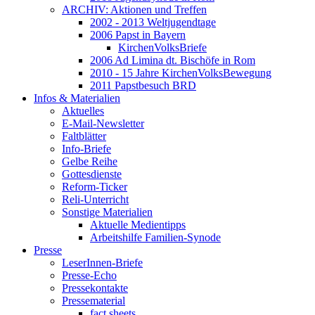
ARCHIV: Aktionen und Treffen
2002 - 2013 Weltjugendtage
2006 Papst in Bayern
KirchenVolksBriefe
2006 Ad Limina dt. Bischöfe in Rom
2010 - 15 Jahre KirchenVolksBewegung
2011 Papstbesuch BRD
Infos & Materialien
Aktuelles
E-Mail-Newsletter
Faltblätter
Info-Briefe
Gelbe Reihe
Gottesdienste
Reform-Ticker
Reli-Unterricht
Sonstige Materialien
Aktuelle Medientipps
Arbeitshilfe Familien-Synode
Presse
LeserInnen-Briefe
Presse-Echo
Pressekontakte
Pressematerial
fact sheets