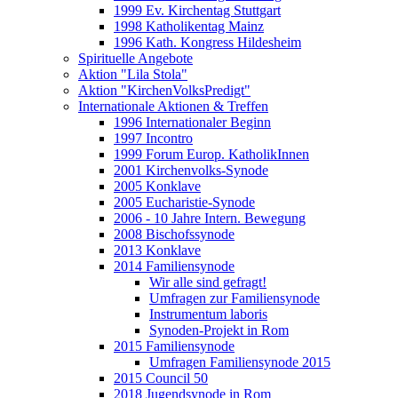
1999 Ev. Kirchentag Stuttgart
1998 Katholikentag Mainz
1996 Kath. Kongress Hildesheim
Spirituelle Angebote
Aktion "Lila Stola"
Aktion "KirchenVolksPredigt"
Internationale Aktionen & Treffen
1996 Internationaler Beginn
1997 Incontro
1999 Forum Europ. KatholikInnen
2001 Kirchenvolks-Synode
2005 Konklave
2005 Eucharistie-Synode
2006 - 10 Jahre Intern. Bewegung
2008 Bischofssynode
2013 Konklave
2014 Familiensynode
Wir alle sind gefragt!
Umfragen zur Familiensynode
Instrumentum laboris
Synoden-Projekt in Rom
2015 Familiensynode
Umfragen Familiensynode 2015
2015 Council 50
2018 Jugendsynode in Rom