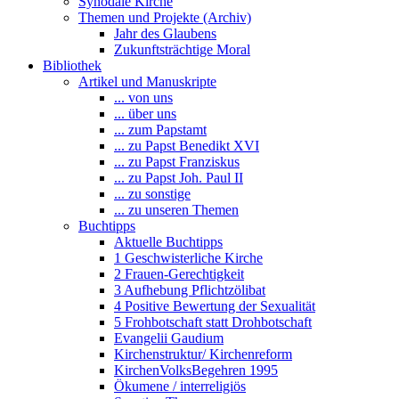
Synodale Kirche
Themen und Projekte (Archiv)
Jahr des Glaubens
Zukunftsträchtige Moral
Bibliothek
Artikel und Manuskripte
... von uns
... über uns
... zum Papstamt
... zu Papst Benedikt XVI
... zu Papst Franziskus
... zu Papst Joh. Paul II
... zu sonstige
... zu unseren Themen
Buchtipps
Aktuelle Buchtipps
1 Geschwisterliche Kirche
2 Frauen-Gerechtigkeit
3 Aufhebung Pflichtzölibat
4 Positive Bewertung der Sexualität
5 Frohbotschaft statt Drohbotschaft
Evangelii Gaudium
Kirchenstruktur/ Kirchenreform
KirchenVolksBegehren 1995
Ökumene / interreligiös