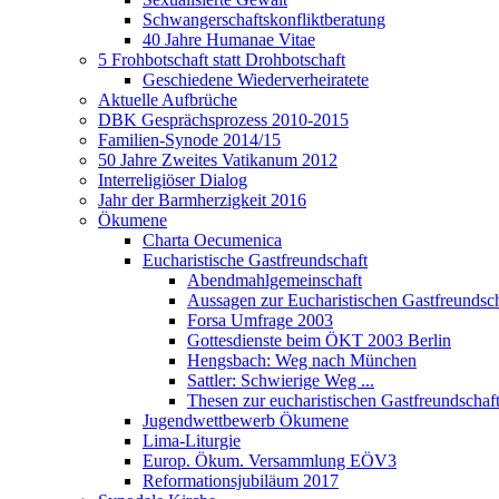
Schwangerschaftskonfliktberatung
40 Jahre Humanae Vitae
5 Frohbotschaft statt Drohbotschaft
Geschiedene Wiederverheiratete
Aktuelle Aufbrüche
DBK Gesprächsprozess 2010-2015
Familien-Synode 2014/15
50 Jahre Zweites Vatikanum 2012
Interreligiöser Dialog
Jahr der Barmherzigkeit 2016
Ökumene
Charta Oecumenica
Eucharistische Gastfreundschaft
Abendmahlgemeinschaft
Aussagen zur Eucharistischen Gastfreundsch
Forsa Umfrage 2003
Gottesdienste beim ÖKT 2003 Berlin
Hengsbach: Weg nach München
Sattler: Schwierige Weg ...
Thesen zur eucharistischen Gastfreundschaf
Jugendwettbewerb Ökumene
Lima-Liturgie
Europ. Ökum. Versammlung EÖV3
Reformationsjubiläum 2017