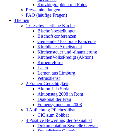
Kurzbiographien mit Fotos
Pressemitteilungen
FAQ (häufige Fragen)
Themen
1 Geschwisterliche Kirche
Bischofsbestellungen
Bischofskonferenzen
Gemeinde / Pastorale Konzepte
Kirchliches Arbeitsrecht
Kirchensteuer und -finanzierung
KirchenVolksPredigt (Aktion)
Kurienreform
Laien
Lernen aus Limburg
Petrusdienst
2 Frauen-Gerechtigkeit
Aktion Lila Stola
Aktionstag 2008 in Rom
Diakonat der Frau
Frauensymposium 2008
3 Aufhebung Pflichtzölibat
CIC zum Zölibat
4 Positive Bewertung der Sexualität
Dokumentation Sexuelle Gewalt
Sexualisierte Gewalt