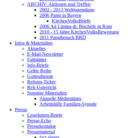
ARCHIV: Aktionen und Treffen
2002 - 2013 Weltjugendtage
2006 Papst in Bayern
KirchenVolksBriefe
2006 Ad Limina dt. Bischöfe in Rom
2010 - 15 Jahre KirchenVolksBewegung
2011 Papstbesuch BRD
Infos & Materialien
Aktuelles
E-Mail-Newsletter
Faltblätter
Info-Briefe
Gelbe Reihe
Gottesdienste
Reform-Ticker
Reli-Unterricht
Sonstige Materialien
Aktuelle Medientipps
Arbeitshilfe Familien-Synode
Presse
LeserInnen-Briefe
Presse-Echo
Pressekontakte
Pressematerial
fact sheets