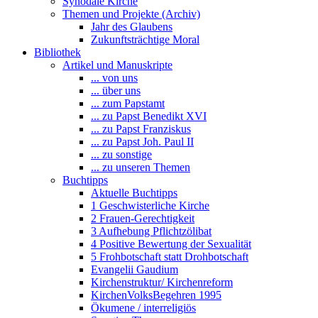
Synodale Kirche
Themen und Projekte (Archiv)
Jahr des Glaubens
Zukunftsträchtige Moral
Bibliothek
Artikel und Manuskripte
... von uns
... über uns
... zum Papstamt
... zu Papst Benedikt XVI
... zu Papst Franziskus
... zu Papst Joh. Paul II
... zu sonstige
... zu unseren Themen
Buchtipps
Aktuelle Buchtipps
1 Geschwisterliche Kirche
2 Frauen-Gerechtigkeit
3 Aufhebung Pflichtzölibat
4 Positive Bewertung der Sexualität
5 Frohbotschaft statt Drohbotschaft
Evangelii Gaudium
Kirchenstruktur/ Kirchenreform
KirchenVolksBegehren 1995
Ökumene / interreligiös