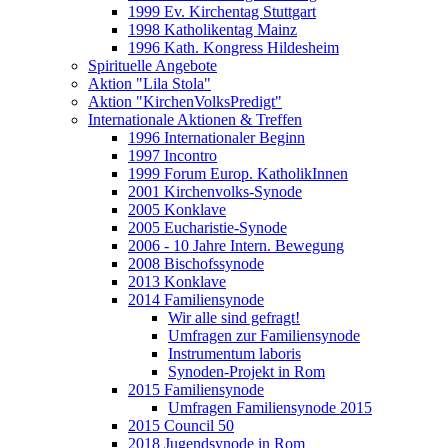
1999 Ev. Kirchentag Stuttgart
1998 Katholikentag Mainz
1996 Kath. Kongress Hildesheim
Spirituelle Angebote
Aktion "Lila Stola"
Aktion "KirchenVolksPredigt"
Internationale Aktionen & Treffen
1996 Internationaler Beginn
1997 Incontro
1999 Forum Europ. KatholikInnen
2001 Kirchenvolks-Synode
2005 Konklave
2005 Eucharistie-Synode
2006 - 10 Jahre Intern. Bewegung
2008 Bischofssynode
2013 Konklave
2014 Familiensynode
Wir alle sind gefragt!
Umfragen zur Familiensynode
Instrumentum laboris
Synoden-Projekt in Rom
2015 Familiensynode
Umfragen Familiensynode 2015
2015 Council 50
2018 Jugendsynode in Rom