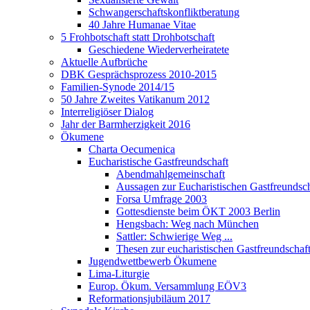
Schwangerschaftskonfliktberatung
40 Jahre Humanae Vitae
5 Frohbotschaft statt Drohbotschaft
Geschiedene Wiederverheiratete
Aktuelle Aufbrüche
DBK Gesprächsprozess 2010-2015
Familien-Synode 2014/15
50 Jahre Zweites Vatikanum 2012
Interreligiöser Dialog
Jahr der Barmherzigkeit 2016
Ökumene
Charta Oecumenica
Eucharistische Gastfreundschaft
Abendmahlgemeinschaft
Aussagen zur Eucharistischen Gastfreundsch
Forsa Umfrage 2003
Gottesdienste beim ÖKT 2003 Berlin
Hengsbach: Weg nach München
Sattler: Schwierige Weg ...
Thesen zur eucharistischen Gastfreundschaf
Jugendwettbewerb Ökumene
Lima-Liturgie
Europ. Ökum. Versammlung EÖV3
Reformationsjubiläum 2017