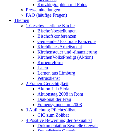
Kurzbiographien mit Fotos
Pressemitteilungen
FAQ (häufige Fragen)
Themen
1 Geschwisterliche Kirche
Bischofsbestellungen
Bischofskonferenzen
Gemeinde / Pastorale Konzepte
Kirchliches Arbeitsrecht
Kirchensteuer und -finanzierung
KirchenVolksPredigt (Aktion)
Kurienreform
Laien
Lernen aus Limburg
Petrusdienst
2 Frauen-Gerechtigkeit
Aktion Lila Stola
Aktionstag 2008 in Rom
Diakonat der Frau
Frauensymposium 2008
3 Aufhebung Pflichtzölibat
CIC zum Zölibat
4 Positive Bewertung der Sexualität
Dokumentation Sexuelle Gewalt
Sexualisierte Gewalt