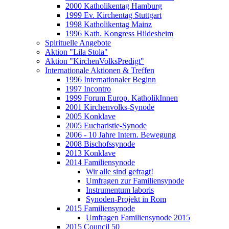
2000 Katholikentag Hamburg
1999 Ev. Kirchentag Stuttgart
1998 Katholikentag Mainz
1996 Kath. Kongress Hildesheim
Spirituelle Angebote
Aktion "Lila Stola"
Aktion "KirchenVolksPredigt"
Internationale Aktionen & Treffen
1996 Internationaler Beginn
1997 Incontro
1999 Forum Europ. KatholikInnen
2001 Kirchenvolks-Synode
2005 Konklave
2005 Eucharistie-Synode
2006 - 10 Jahre Intern. Bewegung
2008 Bischofssynode
2013 Konklave
2014 Familiensynode
Wir alle sind gefragt!
Umfragen zur Familiensynode
Instrumentum laboris
Synoden-Projekt in Rom
2015 Familiensynode
Umfragen Familiensynode 2015
2015 Council 50