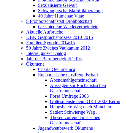
Sexualisierte Gewalt
Schwangerschaftskonfliktberatung
40 Jahre Humanae Vitae
5 Frohbotschaft statt Drohbotschaft
Geschiedene Wiederverheiratete
Aktuelle Aufbrüche
DBK Gesprächsprozess 2010-2015
Familien-Synode 2014/15
50 Jahre Zweites Vatikanum 2012
Interreligiöser Dialog
Jahr der Barmherzigkeit 2016
Ökumene
Charta Oecumenica
Eucharistische Gastfreundschaft
Abendmahlgemeinschaft
Aussagen zur Eucharistischen
Gastfreundschaft
Forsa Umfrage 2003
Gottesdienste beim ÖKT 2003 Berlin
Hengsbach: Weg nach München
Sattler: Schwierige Weg ...
Thesen zur eucharistischen
Gastfreundschaft
Jugendwettbewerb Ökumene