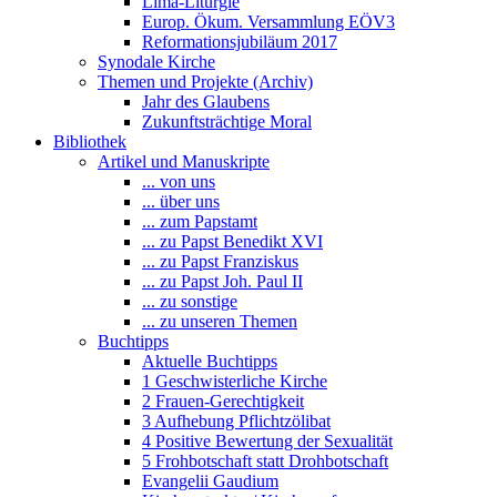
Lima-Liturgie
Europ. Ökum. Versammlung EÖV3
Reformationsjubiläum 2017
Synodale Kirche
Themen und Projekte (Archiv)
Jahr des Glaubens
Zukunftsträchtige Moral
Bibliothek
Artikel und Manuskripte
... von uns
... über uns
... zum Papstamt
... zu Papst Benedikt XVI
... zu Papst Franziskus
... zu Papst Joh. Paul II
... zu sonstige
... zu unseren Themen
Buchtipps
Aktuelle Buchtipps
1 Geschwisterliche Kirche
2 Frauen-Gerechtigkeit
3 Aufhebung Pflichtzölibat
4 Positive Bewertung der Sexualität
5 Frohbotschaft statt Drohbotschaft
Evangelii Gaudium