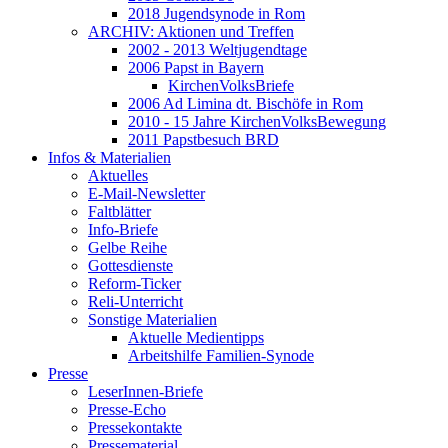
2018 Jugendsynode in Rom
ARCHIV: Aktionen und Treffen
2002 - 2013 Weltjugendtage
2006 Papst in Bayern
KirchenVolksBriefe
2006 Ad Limina dt. Bischöfe in Rom
2010 - 15 Jahre KirchenVolksBewegung
2011 Papstbesuch BRD
Infos & Materialien
Aktuelles
E-Mail-Newsletter
Faltblätter
Info-Briefe
Gelbe Reihe
Gottesdienste
Reform-Ticker
Reli-Unterricht
Sonstige Materialien
Aktuelle Medientipps
Arbeitshilfe Familien-Synode
Presse
LeserInnen-Briefe
Presse-Echo
Pressekontakte
Pressematerial