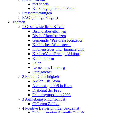
fact sheets
Kurzbiographien mit Fotos
Pressemitteilungen
FAQ (häufige Fragen)
Themen
1 Geschwisterliche Kirche
Bischofsbestellungen
Bischofskonferenzen
Gemeinde / Pastorale Konzepte
Kirchliches Arbeitsrecht
Kirchensteuer und -finanzierung
KirchenVolksPredigt (Aktion)
Kurienreform
Laien
Lernen aus Limburg
Petrusdienst
2 Frauen-Gerechtigkeit
Aktion Lila Stola
Aktionstag 2008 in Rom
Diakonat der Frau
Frauensymposium 2008
3 Aufhebung Pflichtzölibat
CIC zum Zölibat
4 Positive Bewertung der Sexualität
Dokumentation Sexuelle Gewalt