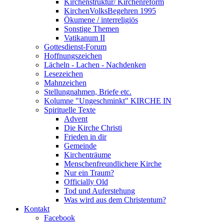
Kirchenstruktur/ Kirchenreform
KirchenVolksBegehren 1995
Ökumene / interreligiös
Sonstige Themen
Vatikanum II
Gottesdienst-Forum
Hoffnungszeichen
Lächeln - Lachen - Nachdenken
Lesezeichen
Mahnzeichen
Stellungnahmen, Briefe etc.
Kolumne "Ungeschminkt" KIRCHE IN
Spirituelle Texte
Advent
Die Kirche Christi
Frieden in dir
Gemeinde
Kirchenträume
Menschenfreundlichere Kirche
Nur ein Traum?
Officially Old
Tod und Auferstehung
Was wird aus dem Christentum?
Kontakt
Facebook