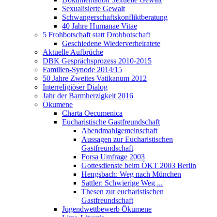
Sexualisierte Gewalt
Schwangerschaftskonfliktberatung
40 Jahre Humanae Vitae
5 Frohbotschaft statt Drohbotschaft
Geschiedene Wiederverheiratete
Aktuelle Aufbrüche
DBK Gesprächsprozess 2010-2015
Familien-Synode 2014/15
50 Jahre Zweites Vatikanum 2012
Interreligiöser Dialog
Jahr der Barmherzigkeit 2016
Ökumene
Charta Oecumenica
Eucharistische Gastfreundschaft
Abendmahlgemeinschaft
Aussagen zur Eucharistischen
Gastfreundschaft
Forsa Umfrage 2003
Gottesdienste beim ÖKT 2003 Berlin
Hengsbach: Weg nach München
Sattler: Schwierige Weg ...
Thesen zur eucharistischen
Gastfreundschaft
Jugendwettbewerb Ökumene