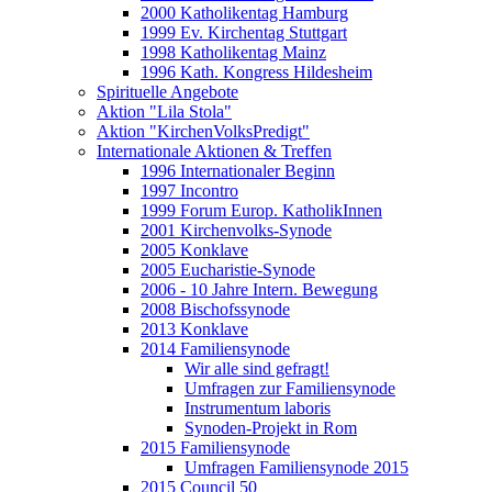
2000 Katholikentag Hamburg
1999 Ev. Kirchentag Stuttgart
1998 Katholikentag Mainz
1996 Kath. Kongress Hildesheim
Spirituelle Angebote
Aktion "Lila Stola"
Aktion "KirchenVolksPredigt"
Internationale Aktionen & Treffen
1996 Internationaler Beginn
1997 Incontro
1999 Forum Europ. KatholikInnen
2001 Kirchenvolks-Synode
2005 Konklave
2005 Eucharistie-Synode
2006 - 10 Jahre Intern. Bewegung
2008 Bischofssynode
2013 Konklave
2014 Familiensynode
Wir alle sind gefragt!
Umfragen zur Familiensynode
Instrumentum laboris
Synoden-Projekt in Rom
2015 Familiensynode
Umfragen Familiensynode 2015
2015 Council 50