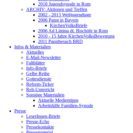
2018 Jugendsynode in Rom
ARCHIV: Aktionen und Treffen
2002 - 2013 Weltjugendtage
2006 Papst in Bayern
KirchenVolksBriefe
2006 Ad Limina dt. Bischöfe in Rom
2010 - 15 Jahre KirchenVolksBewegung
2011 Papstbesuch BRD
Infos & Materialien
Aktuelles
E-Mail-Newsletter
Faltblätter
Info-Briefe
Gelbe Reihe
Gottesdienste
Reform-Ticker
Reli-Unterricht
Sonstige Materialien
Aktuelle Medientipps
Arbeitshilfe Familien-Synode
Presse
LeserInnen-Briefe
Presse-Echo
Pressekontakte
Pressematerial