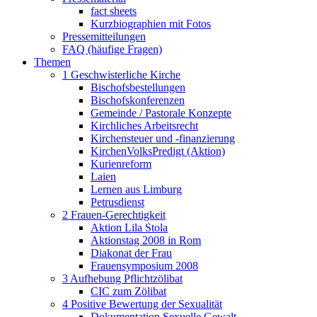
fact sheets
Kurzbiographien mit Fotos
Pressemitteilungen
FAQ (häufige Fragen)
Themen
1 Geschwisterliche Kirche
Bischofsbestellungen
Bischofskonferenzen
Gemeinde / Pastorale Konzepte
Kirchliches Arbeitsrecht
Kirchensteuer und -finanzierung
KirchenVolksPredigt (Aktion)
Kurienreform
Laien
Lernen aus Limburg
Petrusdienst
2 Frauen-Gerechtigkeit
Aktion Lila Stola
Aktionstag 2008 in Rom
Diakonat der Frau
Frauensymposium 2008
3 Aufhebung Pflichtzölibat
CIC zum Zölibat
4 Positive Bewertung der Sexualität
Dokumentation Sexuelle Gewalt