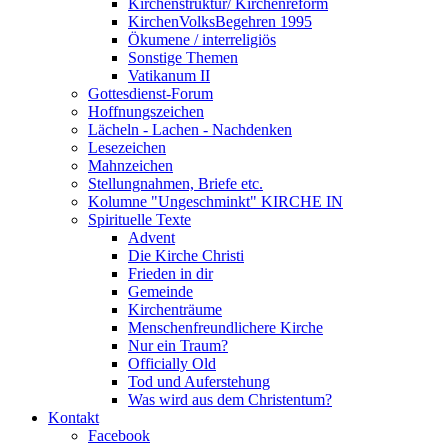
Kirchenstruktur/ Kirchenreform
KirchenVolksBegehren 1995
Ökumene / interreligiös
Sonstige Themen
Vatikanum II
Gottesdienst-Forum
Hoffnungszeichen
Lächeln - Lachen - Nachdenken
Lesezeichen
Mahnzeichen
Stellungnahmen, Briefe etc.
Kolumne "Ungeschminkt" KIRCHE IN
Spirituelle Texte
Advent
Die Kirche Christi
Frieden in dir
Gemeinde
Kirchenträume
Menschenfreundlichere Kirche
Nur ein Traum?
Officially Old
Tod und Auferstehung
Was wird aus dem Christentum?
Kontakt
Facebook