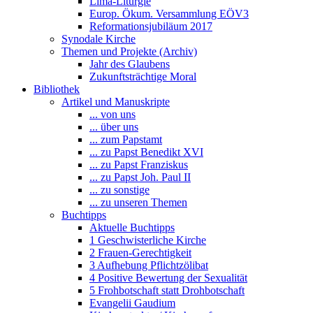
Lima-Liturgie
Europ. Ökum. Versammlung EÖV3
Reformationsjubiläum 2017
Synodale Kirche
Themen und Projekte (Archiv)
Jahr des Glaubens
Zukunftsträchtige Moral
Bibliothek
Artikel und Manuskripte
... von uns
... über uns
... zum Papstamt
... zu Papst Benedikt XVI
... zu Papst Franziskus
... zu Papst Joh. Paul II
... zu sonstige
... zu unseren Themen
Buchtipps
Aktuelle Buchtipps
1 Geschwisterliche Kirche
2 Frauen-Gerechtigkeit
3 Aufhebung Pflichtzölibat
4 Positive Bewertung der Sexualität
5 Frohbotschaft statt Drohbotschaft
Evangelii Gaudium