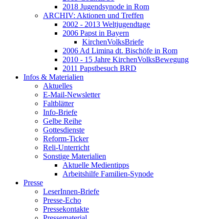
2018 Jugendsynode in Rom
ARCHIV: Aktionen und Treffen
2002 - 2013 Weltjugendtage
2006 Papst in Bayern
KirchenVolksBriefe
2006 Ad Limina dt. Bischöfe in Rom
2010 - 15 Jahre KirchenVolksBewegung
2011 Papstbesuch BRD
Infos & Materialien
Aktuelles
E-Mail-Newsletter
Faltblätter
Info-Briefe
Gelbe Reihe
Gottesdienste
Reform-Ticker
Reli-Unterricht
Sonstige Materialien
Aktuelle Medientipps
Arbeitshilfe Familien-Synode
Presse
LeserInnen-Briefe
Presse-Echo
Pressekontakte
Pressematerial