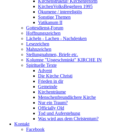
Kirchenstruktur/ Kirchenreform
KirchenVolksBegehren 1995
Ökumene / interreligiös
Sonstige Themen
Vatikanum II
Gottesdienst-Forum
Hoffnungszeichen
Lächeln - Lachen - Nachdenken
Lesezeichen
Mahnzeichen
Stellungnahmen, Briefe etc.
Kolumne "Ungeschminkt" KIRCHE IN
Spirituelle Texte
Advent
Die Kirche Christi
Frieden in dir
Gemeinde
Kirchenträume
Menschenfreundlichere Kirche
Nur ein Traum?
Officially Old
Tod und Auferstehung
Was wird aus dem Christentum?
Kontakt
Facebook