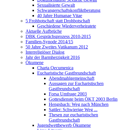
Sexualisierte Gewalt
Schwangerschaftskonfliktberatung
40 Jahre Humanae Vitae
5 Frohbotschaft statt Drohbotschaft
Geschiedene Wiederverheiratete
Aktuelle Aufbrüche
DBK Gesprächsprozess 2010-2015
Familien-Synode 2014/15
50 Jahre Zweites Vatikanum 2012
Interreligiöser Dialog
Jahr der Barmherzigkeit 2016
Ökumene
Charta Oecumenica
Eucharistische Gastfreundschaft
Abendmahlgemeinschaft
Aussagen zur Eucharistischen
Gastfreundschaft
Forsa Umfrage 2003
Gottesdienste beim ÖKT 2003 Berlin
Hengsbach: Weg nach München
Sattler: Schwierige Weg ...
Thesen zur eucharistischen
Gastfreundschaft
Jugendwettbewerb Ökumene