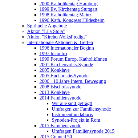
2000 Katholikentag Hamburg
1999 Ev. Kirchentag Stuttgart
1998 Katholikentag Mainz
1996 Kath. Kongress Hildesheim
Spirituelle Angebote
Aktion "Lila Stola"
Aktion "KirchenVolksPredigt"
Internationale Aktionen & Treffen
1996 Internationaler Beginn
1997 Incontro
1999 Forum Europ. KatholikInnen
2001 Kirchenvolks-Synode
2005 Konklave
2005 Eucharistie-Synode
2006 - 10 Jahre Intern. Bewegung
2008 Bischofssynode
2013 Konklave
2014 Familiensynode
Wir alle sind gefragt!
Umfragen zur Familiensynode
Instrumentum laboris
Synoden-Projekt in Rom
2015 Familiensynode
Umfragen Familiensynode 2015
2015 Council 50