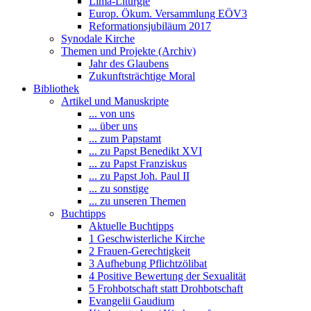
Lima-Liturgie
Europ. Ökum. Versammlung EÖV3
Reformationsjubiläum 2017
Synodale Kirche
Themen und Projekte (Archiv)
Jahr des Glaubens
Zukunftsträchtige Moral
Bibliothek
Artikel und Manuskripte
... von uns
... über uns
... zum Papstamt
... zu Papst Benedikt XVI
... zu Papst Franziskus
... zu Papst Joh. Paul II
... zu sonstige
... zu unseren Themen
Buchtipps
Aktuelle Buchtipps
1 Geschwisterliche Kirche
2 Frauen-Gerechtigkeit
3 Aufhebung Pflichtzölibat
4 Positive Bewertung der Sexualität
5 Frohbotschaft statt Drohbotschaft
Evangelii Gaudium