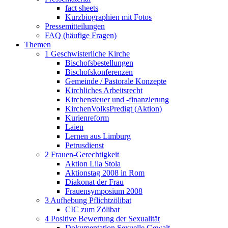
fact sheets
Kurzbiographien mit Fotos
Pressemitteilungen
FAQ (häufige Fragen)
Themen
1 Geschwisterliche Kirche
Bischofsbestellungen
Bischofskonferenzen
Gemeinde / Pastorale Konzepte
Kirchliches Arbeitsrecht
Kirchensteuer und -finanzierung
KirchenVolksPredigt (Aktion)
Kurienreform
Laien
Lernen aus Limburg
Petrusdienst
2 Frauen-Gerechtigkeit
Aktion Lila Stola
Aktionstag 2008 in Rom
Diakonat der Frau
Frauensymposium 2008
3 Aufhebung Pflichtzölibat
CIC zum Zölibat
4 Positive Bewertung der Sexualität
Dokumentation Sexuelle Gewalt