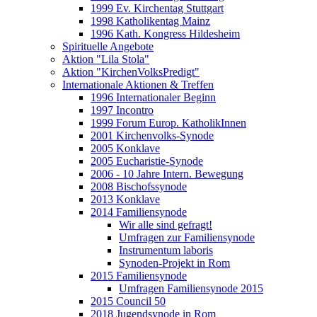
1999 Ev. Kirchentag Stuttgart
1998 Katholikentag Mainz
1996 Kath. Kongress Hildesheim
Spirituelle Angebote
Aktion "Lila Stola"
Aktion "KirchenVolksPredigt"
Internationale Aktionen & Treffen
1996 Internationaler Beginn
1997 Incontro
1999 Forum Europ. KatholikInnen
2001 Kirchenvolks-Synode
2005 Konklave
2005 Eucharistie-Synode
2006 - 10 Jahre Intern. Bewegung
2008 Bischofssynode
2013 Konklave
2014 Familiensynode
Wir alle sind gefragt!
Umfragen zur Familiensynode
Instrumentum laboris
Synoden-Projekt in Rom
2015 Familiensynode
Umfragen Familiensynode 2015
2015 Council 50
2018 Jugendsynode in Rom