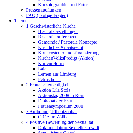
Kurzbiographien mit Fotos
Pressemitteilungen
FAQ (häufige Fragen)
Themen
1 Geschwisterliche Kirche
Bischofsbestellungen
Bischofskonferenzen
Gemeinde / Pastorale Konzepte
Kirchliches Arbeitsrecht
Kirchensteuer und -finanzierung
KirchenVolksPredigt (Aktion)
Kurienreform
Laien
Lernen aus Limburg
Petrusdienst
2 Frauen-Gerechtigkeit
Aktion Lila Stola
Aktionstag 2008 in Rom
Diakonat der Frau
Frauensymposium 2008
3 Aufhebung Pflichtzölibat
CIC zum Zölibat
4 Positive Bewertung der Sexualität
Dokumentation Sexuelle Gewalt
Sexualisierte Gewalt