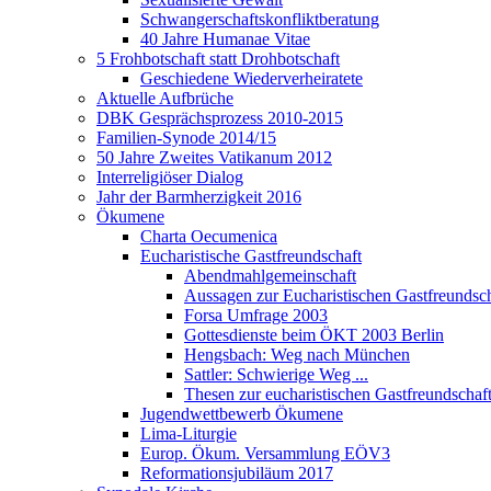
Schwangerschaftskonfliktberatung
40 Jahre Humanae Vitae
5 Frohbotschaft statt Drohbotschaft
Geschiedene Wiederverheiratete
Aktuelle Aufbrüche
DBK Gesprächsprozess 2010-2015
Familien-Synode 2014/15
50 Jahre Zweites Vatikanum 2012
Interreligiöser Dialog
Jahr der Barmherzigkeit 2016
Ökumene
Charta Oecumenica
Eucharistische Gastfreundschaft
Abendmahlgemeinschaft
Aussagen zur Eucharistischen Gastfreundsch
Forsa Umfrage 2003
Gottesdienste beim ÖKT 2003 Berlin
Hengsbach: Weg nach München
Sattler: Schwierige Weg ...
Thesen zur eucharistischen Gastfreundschaf
Jugendwettbewerb Ökumene
Lima-Liturgie
Europ. Ökum. Versammlung EÖV3
Reformationsjubiläum 2017