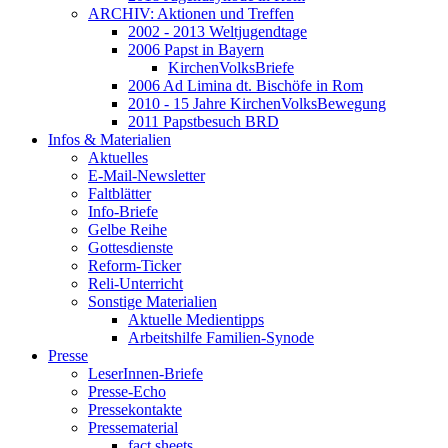
ARCHIV: Aktionen und Treffen
2002 - 2013 Weltjugendtage
2006 Papst in Bayern
KirchenVolksBriefe
2006 Ad Limina dt. Bischöfe in Rom
2010 - 15 Jahre KirchenVolksBewegung
2011 Papstbesuch BRD
Infos & Materialien
Aktuelles
E-Mail-Newsletter
Faltblätter
Info-Briefe
Gelbe Reihe
Gottesdienste
Reform-Ticker
Reli-Unterricht
Sonstige Materialien
Aktuelle Medientipps
Arbeitshilfe Familien-Synode
Presse
LeserInnen-Briefe
Presse-Echo
Pressekontakte
Pressematerial
fact sheets