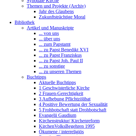
Synodale Kirche
Themen und Projekte (Archiv)
Jahr des Glaubens
Zukunftsträchtige Moral
Bibliothek
Artikel und Manuskripte
... von uns
... über uns
... zum Papstamt
... zu Papst Benedikt XVI
... zu Papst Franziskus
... zu Papst Joh. Paul II
... zu sonstige
... zu unseren Themen
Buchtipps
Aktuelle Buchtipps
1 Geschwisterliche Kirche
2 Frauen-Gerechtigkeit
3 Aufhebung Pflichtzölibat
4 Positive Bewertung der Sexualität
5 Frohbotschaft statt Drohbotschaft
Evangelii Gaudium
Kirchenstruktur/ Kirchenreform
KirchenVolksBegehren 1995
Ökumene / interreligiös