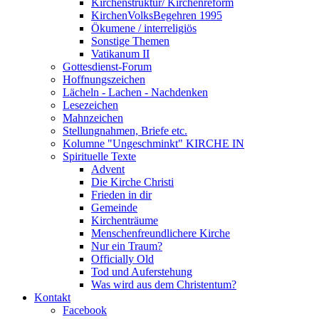
Kirchenstruktur/ Kirchenreform
KirchenVolksBegehren 1995
Ökumene / interreligiös
Sonstige Themen
Vatikanum II
Gottesdienst-Forum
Hoffnungszeichen
Lächeln - Lachen - Nachdenken
Lesezeichen
Mahnzeichen
Stellungnahmen, Briefe etc.
Kolumne "Ungeschminkt" KIRCHE IN
Spirituelle Texte
Advent
Die Kirche Christi
Frieden in dir
Gemeinde
Kirchenträume
Menschenfreundlichere Kirche
Nur ein Traum?
Officially Old
Tod und Auferstehung
Was wird aus dem Christentum?
Kontakt
Facebook