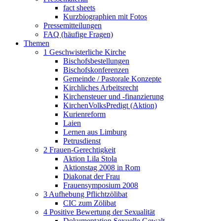
fact sheets
Kurzbiographien mit Fotos
Pressemitteilungen
FAQ (häufige Fragen)
Themen
1 Geschwisterliche Kirche
Bischofsbestellungen
Bischofskonferenzen
Gemeinde / Pastorale Konzepte
Kirchliches Arbeitsrecht
Kirchensteuer und -finanzierung
KirchenVolksPredigt (Aktion)
Kurienreform
Laien
Lernen aus Limburg
Petrusdienst
2 Frauen-Gerechtigkeit
Aktion Lila Stola
Aktionstag 2008 in Rom
Diakonat der Frau
Frauensymposium 2008
3 Aufhebung Pflichtzölibat
CIC zum Zölibat
4 Positive Bewertung der Sexualität
Dokumentation Sexuelle Gewalt