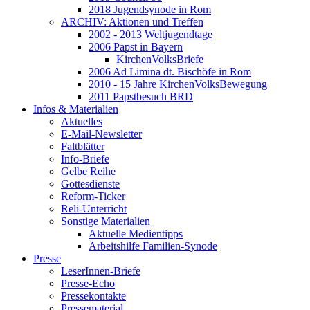
2018 Jugendsynode in Rom
ARCHIV: Aktionen und Treffen
2002 - 2013 Weltjugendtage
2006 Papst in Bayern
KirchenVolksBriefe
2006 Ad Limina dt. Bischöfe in Rom
2010 - 15 Jahre KirchenVolksBewegung
2011 Papstbesuch BRD
Infos & Materialien
Aktuelles
E-Mail-Newsletter
Faltblätter
Info-Briefe
Gelbe Reihe
Gottesdienste
Reform-Ticker
Reli-Unterricht
Sonstige Materialien
Aktuelle Medientipps
Arbeitshilfe Familien-Synode
Presse
LeserInnen-Briefe
Presse-Echo
Pressekontakte
Pressematerial