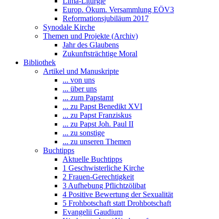
Lima-Liturgie
Europ. Ökum. Versammlung EÖV3
Reformationsjubiläum 2017
Synodale Kirche
Themen und Projekte (Archiv)
Jahr des Glaubens
Zukunftsträchtige Moral
Bibliothek
Artikel und Manuskripte
... von uns
... über uns
... zum Papstamt
... zu Papst Benedikt XVI
... zu Papst Franziskus
... zu Papst Joh. Paul II
... zu sonstige
... zu unseren Themen
Buchtipps
Aktuelle Buchtipps
1 Geschwisterliche Kirche
2 Frauen-Gerechtigkeit
3 Aufhebung Pflichtzölibat
4 Positive Bewertung der Sexualität
5 Frohbotschaft statt Drohbotschaft
Evangelii Gaudium