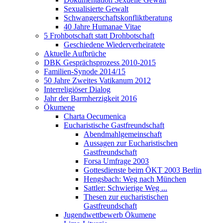
Sexualisierte Gewalt
Schwangerschaftskonfliktberatung
40 Jahre Humanae Vitae
5 Frohbotschaft statt Drohbotschaft
Geschiedene Wiederverheiratete
Aktuelle Aufbrüche
DBK Gesprächsprozess 2010-2015
Familien-Synode 2014/15
50 Jahre Zweites Vatikanum 2012
Interreligiöser Dialog
Jahr der Barmherzigkeit 2016
Ökumene
Charta Oecumenica
Eucharistische Gastfreundschaft
Abendmahlgemeinschaft
Aussagen zur Eucharistischen
Gastfreundschaft
Forsa Umfrage 2003
Gottesdienste beim ÖKT 2003 Berlin
Hengsbach: Weg nach München
Sattler: Schwierige Weg ...
Thesen zur eucharistischen
Gastfreundschaft
Jugendwettbewerb Ökumene