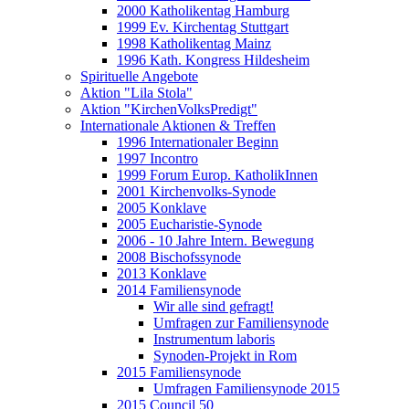
2000 Katholikentag Hamburg
1999 Ev. Kirchentag Stuttgart
1998 Katholikentag Mainz
1996 Kath. Kongress Hildesheim
Spirituelle Angebote
Aktion "Lila Stola"
Aktion "KirchenVolksPredigt"
Internationale Aktionen & Treffen
1996 Internationaler Beginn
1997 Incontro
1999 Forum Europ. KatholikInnen
2001 Kirchenvolks-Synode
2005 Konklave
2005 Eucharistie-Synode
2006 - 10 Jahre Intern. Bewegung
2008 Bischofssynode
2013 Konklave
2014 Familiensynode
Wir alle sind gefragt!
Umfragen zur Familiensynode
Instrumentum laboris
Synoden-Projekt in Rom
2015 Familiensynode
Umfragen Familiensynode 2015
2015 Council 50