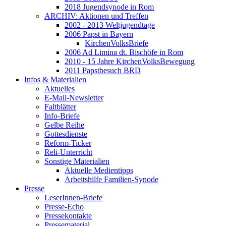
2018 Jugendsynode in Rom
ARCHIV: Aktionen und Treffen
2002 - 2013 Weltjugendtage
2006 Papst in Bayern
KirchenVolksBriefe
2006 Ad Limina dt. Bischöfe in Rom
2010 - 15 Jahre KirchenVolksBewegung
2011 Papstbesuch BRD
Infos & Materialien
Aktuelles
E-Mail-Newsletter
Faltblätter
Info-Briefe
Gelbe Reihe
Gottesdienste
Reform-Ticker
Reli-Unterricht
Sonstige Materialien
Aktuelle Medientipps
Arbeitshilfe Familien-Synode
Presse
LeserInnen-Briefe
Presse-Echo
Pressekontakte
Pressematerial