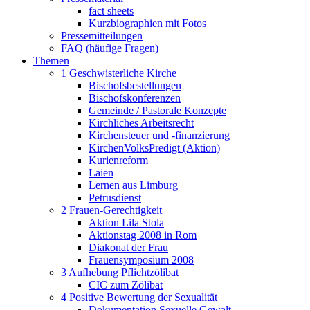
fact sheets
Kurzbiographien mit Fotos
Pressemitteilungen
FAQ (häufige Fragen)
Themen
1 Geschwisterliche Kirche
Bischofsbestellungen
Bischofskonferenzen
Gemeinde / Pastorale Konzepte
Kirchliches Arbeitsrecht
Kirchensteuer und -finanzierung
KirchenVolksPredigt (Aktion)
Kurienreform
Laien
Lernen aus Limburg
Petrusdienst
2 Frauen-Gerechtigkeit
Aktion Lila Stola
Aktionstag 2008 in Rom
Diakonat der Frau
Frauensymposium 2008
3 Aufhebung Pflichtzölibat
CIC zum Zölibat
4 Positive Bewertung der Sexualität
Dokumentation Sexuelle Gewalt