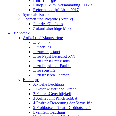
Lima-Liturgie
Europ. Ökum. Versammlung EÖV3
Reformationsjubiläum 2017
Synodale Kirche
Themen und Projekte (Archiv)
Jahr des Glaubens
Zukunftsträchtige Moral
Bibliothek
Artikel und Manuskripte
... von uns
... über uns
... zum Papstamt
... zu Papst Benedikt XVI
... zu Papst Franziskus
... zu Papst Joh. Paul II
... zu sonstige
... zu unseren Themen
Buchtipps
Aktuelle Buchtipps
1 Geschwisterliche Kirche
2 Frauen-Gerechtigkeit
3 Aufhebung Pflichtzölibat
4 Positive Bewertung der Sexualität
5 Frohbotschaft statt Drohbotschaft
Evangelii Gaudium