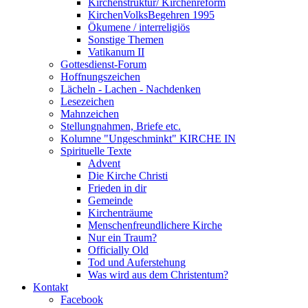
Kirchenstruktur/ Kirchenreform
KirchenVolksBegehren 1995
Ökumene / interreligiös
Sonstige Themen
Vatikanum II
Gottesdienst-Forum
Hoffnungszeichen
Lächeln - Lachen - Nachdenken
Lesezeichen
Mahnzeichen
Stellungnahmen, Briefe etc.
Kolumne "Ungeschminkt" KIRCHE IN
Spirituelle Texte
Advent
Die Kirche Christi
Frieden in dir
Gemeinde
Kirchenträume
Menschenfreundlichere Kirche
Nur ein Traum?
Officially Old
Tod und Auferstehung
Was wird aus dem Christentum?
Kontakt
Facebook