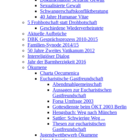
Sexualisierte Gewalt
Schwangerschaftskonfliktberatung
40 Jahre Humanae Vitae
5 Frohbotschaft statt Drohbotschaft
Geschiedene Wiederverheiratete
Aktuelle Aufbrüche
DBK Gesprächsprozess 2010-2015
Familien-Synode 2014/15
50 Jahre Zweites Vatikanum 2012
Interreligiöser Dialog
Jahr der Barmherzigkeit 2016
Ökumene
Charta Oecumenica
Eucharistische Gastfreundschaft
Abendmahlgemeinschaft
Aussagen zur Eucharistischen
Gastfreundschaft
Forsa Umfrage 2003
Gottesdienste beim ÖKT 2003 Berlin
Hengsbach: Weg nach München
Sattler: Schwierige Weg ...
Thesen zur eucharistischen
Gastfreundschaft
Jugendwettbewerb Ökumene