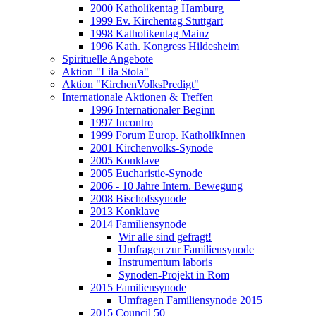
2000 Katholikentag Hamburg
1999 Ev. Kirchentag Stuttgart
1998 Katholikentag Mainz
1996 Kath. Kongress Hildesheim
Spirituelle Angebote
Aktion "Lila Stola"
Aktion "KirchenVolksPredigt"
Internationale Aktionen & Treffen
1996 Internationaler Beginn
1997 Incontro
1999 Forum Europ. KatholikInnen
2001 Kirchenvolks-Synode
2005 Konklave
2005 Eucharistie-Synode
2006 - 10 Jahre Intern. Bewegung
2008 Bischofssynode
2013 Konklave
2014 Familiensynode
Wir alle sind gefragt!
Umfragen zur Familiensynode
Instrumentum laboris
Synoden-Projekt in Rom
2015 Familiensynode
Umfragen Familiensynode 2015
2015 Council 50