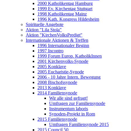
2000 Katholikentag Hamburg
1999 Ev. Kirchentag Stuttgart
1998 Katholikentag Mainz
1996 Kath. Kongress Hildesheim
Spirituelle Angebote
Aktion "Lila Stola"
Aktion "KirchenVolksPredigt"
Internationale Aktionen & Treffen
1996 Internationaler Beginn
1997 Incontro
1999 Forum Europ. KatholikInnen
2001 Kirchenvolks-Synode
2005 Konklave
2005 Eucharistie-Synode
2006 - 10 Jahre Intern. Bewegung
2008 Bischofssynode
2013 Konklave
2014 Familiensynode
Wir alle sind gefragt!
Umfragen zur Familiensynode
Instrumentum laboris
Synoden-Projekt in Rom
2015 Familiensynode
Umfragen Familiensynode 2015
2015 Council 50