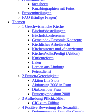
fact sheets
Kurzbiographien mit Fotos
Pressemitteilungen
FAQ (häufige Fragen)
Themen
1 Geschwisterliche Kirche
Bischofsbestellungen
Bischofskonferenzen
Gemeinde / Pastorale Konzepte
Kirchliches Arbeitsrecht
Kirchensteuer und -finanzierung
KirchenVolksPredigt (Aktion)
Kurienreform
Laien
Lernen aus Limburg
Petrusdienst
2 Frauen-Gerechtigkeit
Aktion Lila Stola
Aktionstag 2008 in Rom
Diakonat der Frau
Frauensymposium 2008
3 Aufhebung Pflichtzölibat
CIC zum Zölibat
4 Positive Bewertung der Sexualität
Dokumentation Sexuelle Gewalt