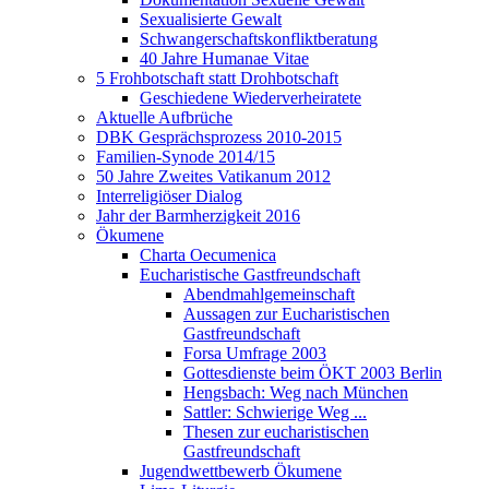
Sexualisierte Gewalt
Schwangerschaftskonfliktberatung
40 Jahre Humanae Vitae
5 Frohbotschaft statt Drohbotschaft
Geschiedene Wiederverheiratete
Aktuelle Aufbrüche
DBK Gesprächsprozess 2010-2015
Familien-Synode 2014/15
50 Jahre Zweites Vatikanum 2012
Interreligiöser Dialog
Jahr der Barmherzigkeit 2016
Ökumene
Charta Oecumenica
Eucharistische Gastfreundschaft
Abendmahlgemeinschaft
Aussagen zur Eucharistischen
Gastfreundschaft
Forsa Umfrage 2003
Gottesdienste beim ÖKT 2003 Berlin
Hengsbach: Weg nach München
Sattler: Schwierige Weg ...
Thesen zur eucharistischen
Gastfreundschaft
Jugendwettbewerb Ökumene