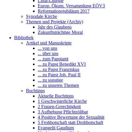
Lima-Liturgie
Europ. Ökum. Versammlung EÖV3
Reformationsjubiläum 2017
Synodale Kirche
Themen und Projekte (Archiv)
Jahr des Glaubens
Zukunftsträchtige Moral
Bibliothek
Artikel und Manuskripte
... von uns
... über uns
... zum Papstamt
... zu Papst Benedikt XVI
... zu Papst Franziskus
... zu Papst Joh. Paul II
... zu sonstige
... zu unseren Themen
Buchtipps
Aktuelle Buchtipps
1 Geschwisterliche Kirche
2 Frauen-Gerechtigkeit
3 Aufhebung Pflichtzölibat
4 Positive Bewertung der Sexualität
5 Frohbotschaft statt Drohbotschaft
Evangelii Gaudium