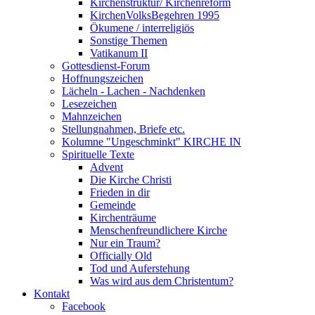
Kirchenstruktur/ Kirchenreform
KirchenVolksBegehren 1995
Ökumene / interreligiös
Sonstige Themen
Vatikanum II
Gottesdienst-Forum
Hoffnungszeichen
Lächeln - Lachen - Nachdenken
Lesezeichen
Mahnzeichen
Stellungnahmen, Briefe etc.
Kolumne "Ungeschminkt" KIRCHE IN
Spirituelle Texte
Advent
Die Kirche Christi
Frieden in dir
Gemeinde
Kirchenträume
Menschenfreundlichere Kirche
Nur ein Traum?
Officially Old
Tod und Auferstehung
Was wird aus dem Christentum?
Kontakt
Facebook