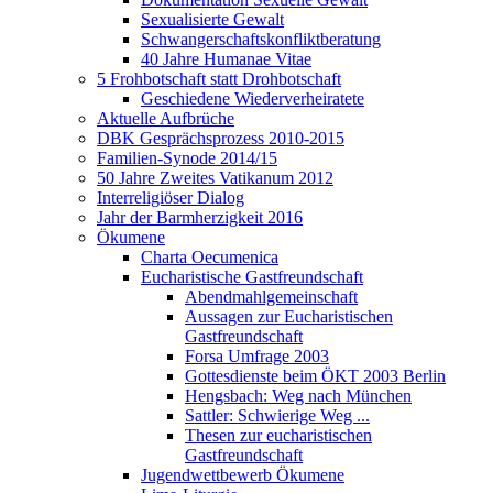
Sexualisierte Gewalt
Schwangerschaftskonfliktberatung
40 Jahre Humanae Vitae
5 Frohbotschaft statt Drohbotschaft
Geschiedene Wiederverheiratete
Aktuelle Aufbrüche
DBK Gesprächsprozess 2010-2015
Familien-Synode 2014/15
50 Jahre Zweites Vatikanum 2012
Interreligiöser Dialog
Jahr der Barmherzigkeit 2016
Ökumene
Charta Oecumenica
Eucharistische Gastfreundschaft
Abendmahlgemeinschaft
Aussagen zur Eucharistischen
Gastfreundschaft
Forsa Umfrage 2003
Gottesdienste beim ÖKT 2003 Berlin
Hengsbach: Weg nach München
Sattler: Schwierige Weg ...
Thesen zur eucharistischen
Gastfreundschaft
Jugendwettbewerb Ökumene