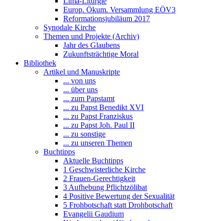
Lima-Liturgie
Europ. Ökum. Versammlung EÖV3
Reformationsjubiläum 2017
Synodale Kirche
Themen und Projekte (Archiv)
Jahr des Glaubens
Zukunftsträchtige Moral
Bibliothek
Artikel und Manuskripte
... von uns
... über uns
... zum Papstamt
... zu Papst Benedikt XVI
... zu Papst Franziskus
... zu Papst Joh. Paul II
... zu sonstige
... zu unseren Themen
Buchtipps
Aktuelle Buchtipps
1 Geschwisterliche Kirche
2 Frauen-Gerechtigkeit
3 Aufhebung Pflichtzölibat
4 Positive Bewertung der Sexualität
5 Frohbotschaft statt Drohbotschaft
Evangelii Gaudium