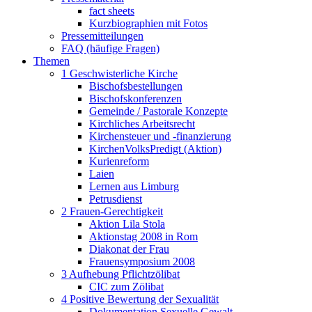
fact sheets
Kurzbiographien mit Fotos
Pressemitteilungen
FAQ (häufige Fragen)
Themen
1 Geschwisterliche Kirche
Bischofsbestellungen
Bischofskonferenzen
Gemeinde / Pastorale Konzepte
Kirchliches Arbeitsrecht
Kirchensteuer und -finanzierung
KirchenVolksPredigt (Aktion)
Kurienreform
Laien
Lernen aus Limburg
Petrusdienst
2 Frauen-Gerechtigkeit
Aktion Lila Stola
Aktionstag 2008 in Rom
Diakonat der Frau
Frauensymposium 2008
3 Aufhebung Pflichtzölibat
CIC zum Zölibat
4 Positive Bewertung der Sexualität
Dokumentation Sexuelle Gewalt