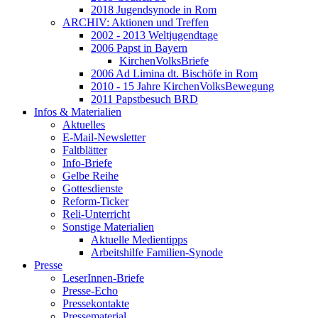
2018 Jugendsynode in Rom
ARCHIV: Aktionen und Treffen
2002 - 2013 Weltjugendtage
2006 Papst in Bayern
KirchenVolksBriefe
2006 Ad Limina dt. Bischöfe in Rom
2010 - 15 Jahre KirchenVolksBewegung
2011 Papstbesuch BRD
Infos & Materialien
Aktuelles
E-Mail-Newsletter
Faltblätter
Info-Briefe
Gelbe Reihe
Gottesdienste
Reform-Ticker
Reli-Unterricht
Sonstige Materialien
Aktuelle Medientipps
Arbeitshilfe Familien-Synode
Presse
LeserInnen-Briefe
Presse-Echo
Pressekontakte
Pressematerial