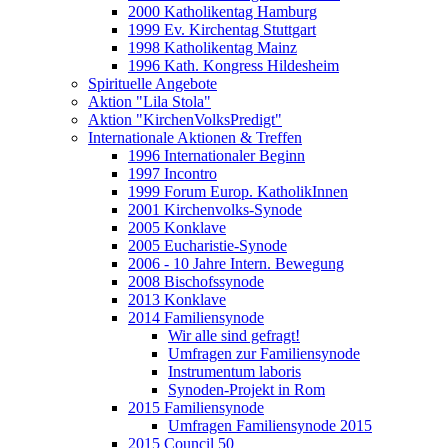
2000 Katholikentag Hamburg
1999 Ev. Kirchentag Stuttgart
1998 Katholikentag Mainz
1996 Kath. Kongress Hildesheim
Spirituelle Angebote
Aktion "Lila Stola"
Aktion "KirchenVolksPredigt"
Internationale Aktionen & Treffen
1996 Internationaler Beginn
1997 Incontro
1999 Forum Europ. KatholikInnen
2001 Kirchenvolks-Synode
2005 Konklave
2005 Eucharistie-Synode
2006 - 10 Jahre Intern. Bewegung
2008 Bischofssynode
2013 Konklave
2014 Familiensynode
Wir alle sind gefragt!
Umfragen zur Familiensynode
Instrumentum laboris
Synoden-Projekt in Rom
2015 Familiensynode
Umfragen Familiensynode 2015
2015 Council 50