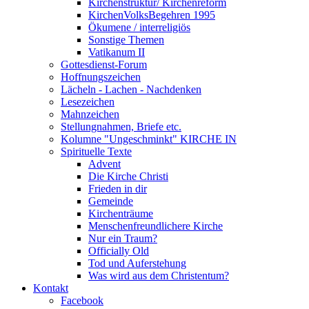
Kirchenstruktur/ Kirchenreform
KirchenVolksBegehren 1995
Ökumene / interreligiös
Sonstige Themen
Vatikanum II
Gottesdienst-Forum
Hoffnungszeichen
Lächeln - Lachen - Nachdenken
Lesezeichen
Mahnzeichen
Stellungnahmen, Briefe etc.
Kolumne "Ungeschminkt" KIRCHE IN
Spirituelle Texte
Advent
Die Kirche Christi
Frieden in dir
Gemeinde
Kirchenträume
Menschenfreundlichere Kirche
Nur ein Traum?
Officially Old
Tod und Auferstehung
Was wird aus dem Christentum?
Kontakt
Facebook