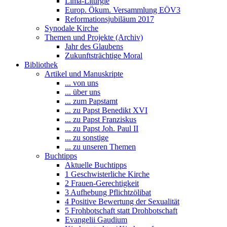
Lima-Liturgie
Europ. Ökum. Versammlung EÖV3
Reformationsjubiläum 2017
Synodale Kirche
Themen und Projekte (Archiv)
Jahr des Glaubens
Zukunftsträchtige Moral
Bibliothek
Artikel und Manuskripte
... von uns
... über uns
... zum Papstamt
... zu Papst Benedikt XVI
... zu Papst Franziskus
... zu Papst Joh. Paul II
... zu sonstige
... zu unseren Themen
Buchtipps
Aktuelle Buchtipps
1 Geschwisterliche Kirche
2 Frauen-Gerechtigkeit
3 Aufhebung Pflichtzölibat
4 Positive Bewertung der Sexualität
5 Frohbotschaft statt Drohbotschaft
Evangelii Gaudium