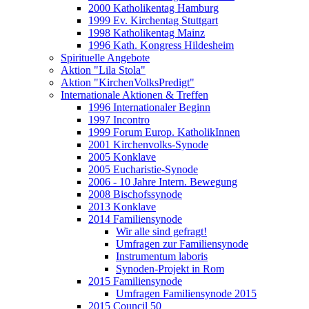
2000 Katholikentag Hamburg
1999 Ev. Kirchentag Stuttgart
1998 Katholikentag Mainz
1996 Kath. Kongress Hildesheim
Spirituelle Angebote
Aktion "Lila Stola"
Aktion "KirchenVolksPredigt"
Internationale Aktionen & Treffen
1996 Internationaler Beginn
1997 Incontro
1999 Forum Europ. KatholikInnen
2001 Kirchenvolks-Synode
2005 Konklave
2005 Eucharistie-Synode
2006 - 10 Jahre Intern. Bewegung
2008 Bischofssynode
2013 Konklave
2014 Familiensynode
Wir alle sind gefragt!
Umfragen zur Familiensynode
Instrumentum laboris
Synoden-Projekt in Rom
2015 Familiensynode
Umfragen Familiensynode 2015
2015 Council 50