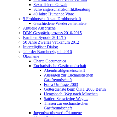
Sexualisierte Gewalt
Schwangerschaftskonfliktberatung
40 Jahre Humanae Vitae
5 Frohbotschaft statt Drohbotschaft
Geschiedene Wiederverheiratete
Aktuelle Aufbrüche
DBK Gesprächsprozess 2010-2015
Familien-Synode 2014/15
50 Jahre Zweites Vatikanum 2012
Interreligiöser Dialog
Jahr der Barmherzigkeit 2016
Ökumene
Charta Oecumenica
Eucharistische Gastfreundschaft
Abendmahlgemeinschaft
Aussagen zur Eucharistischen
Gastfreundschaft
Forsa Umfrage 2003
Gottesdienste beim ÖKT 2003 Berlin
Hengsbach: Weg nach München
Sattler: Schwierige Weg ...
Thesen zur eucharistischen
Gastfreundschaft
Jugendwettbewerb Ökumene