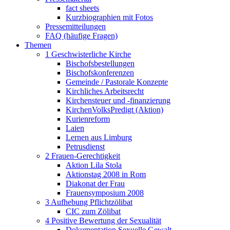
fact sheets
Kurzbiographien mit Fotos
Pressemitteilungen
FAQ (häufige Fragen)
Themen
1 Geschwisterliche Kirche
Bischofsbestellungen
Bischofskonferenzen
Gemeinde / Pastorale Konzepte
Kirchliches Arbeitsrecht
Kirchensteuer und -finanzierung
KirchenVolksPredigt (Aktion)
Kurienreform
Laien
Lernen aus Limburg
Petrusdienst
2 Frauen-Gerechtigkeit
Aktion Lila Stola
Aktionstag 2008 in Rom
Diakonat der Frau
Frauensymposium 2008
3 Aufhebung Pflichtzölibat
CIC zum Zölibat
4 Positive Bewertung der Sexualität
Dokumentation Sexuelle Gewalt