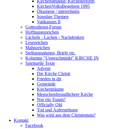
Kirchenstruktur/ Kirchenreform
KirchenVolksBegehren 1995
Ökumene / interreligiös
Sonstige Themen
Vatikanum II
Gottesdienst-Forum
Hoffnungszeichen
Lächeln - Lachen - Nachdenken
Lesezeichen
Mahnzeichen
Stellungnahmen, Briefe etc.
Kolumne "Ungeschminkt" KIRCHE IN
Spirituelle Texte
Advent
Die Kirche Christi
Frieden in dir
Gemeinde
Kirchenträume
Menschenfreundlichere Kirche
Nur ein Traum?
Officially Old
Tod und Auferstehung
Was wird aus dem Christentum?
Kontakt
Facebook