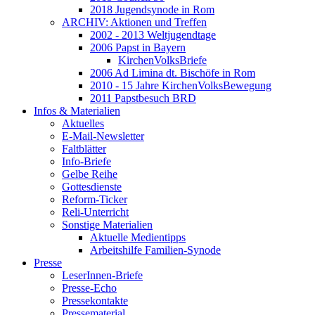
2018 Jugendsynode in Rom
ARCHIV: Aktionen und Treffen
2002 - 2013 Weltjugendtage
2006 Papst in Bayern
KirchenVolksBriefe
2006 Ad Limina dt. Bischöfe in Rom
2010 - 15 Jahre KirchenVolksBewegung
2011 Papstbesuch BRD
Infos & Materialien
Aktuelles
E-Mail-Newsletter
Faltblätter
Info-Briefe
Gelbe Reihe
Gottesdienste
Reform-Ticker
Reli-Unterricht
Sonstige Materialien
Aktuelle Medientipps
Arbeitshilfe Familien-Synode
Presse
LeserInnen-Briefe
Presse-Echo
Pressekontakte
Pressematerial