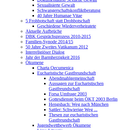
Sexualisierte Gewalt
Schwangerschaftskonfliktberatung
40 Jahre Humanae Vitae
5 Frohbotschaft statt Drohbotschaft
Geschiedene Wiederverheiratete
Aktuelle Aufbrüche
DBK Gesprächsprozess 2010-2015
Familien-Synode 2014/15
50 Jahre Zweites Vatikanum 2012
Interreligiöser Dialog
Jahr der Barmherzigkeit 2016
Ökumene
Charta Oecumenica
Eucharistische Gastfreundschaft
Abendmahlgemeinschaft
Aussagen zur Eucharistischen
Gastfreundschaft
Forsa Umfrage 2003
Gottesdienste beim ÖKT 2003 Berlin
Hengsbach: Weg nach München
Sattler: Schwierige Weg ...
Thesen zur eucharistischen
Gastfreundschaft
Jugendwettbewerb Ökumene