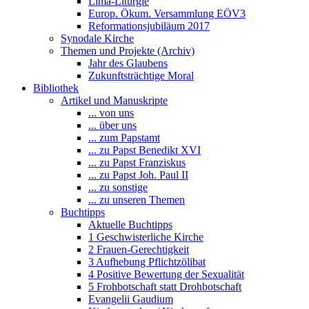
Lima-Liturgie
Europ. Ökum. Versammlung EÖV3
Reformationsjubiläum 2017
Synodale Kirche
Themen und Projekte (Archiv)
Jahr des Glaubens
Zukunftsträchtige Moral
Bibliothek
Artikel und Manuskripte
... von uns
... über uns
... zum Papstamt
... zu Papst Benedikt XVI
... zu Papst Franziskus
... zu Papst Joh. Paul II
... zu sonstige
... zu unseren Themen
Buchtipps
Aktuelle Buchtipps
1 Geschwisterliche Kirche
2 Frauen-Gerechtigkeit
3 Aufhebung Pflichtzölibat
4 Positive Bewertung der Sexualität
5 Frohbotschaft statt Drohbotschaft
Evangelii Gaudium