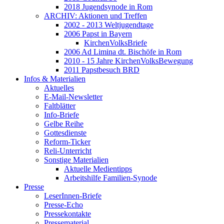
2018 Jugendsynode in Rom
ARCHIV: Aktionen und Treffen
2002 - 2013 Weltjugendtage
2006 Papst in Bayern
KirchenVolksBriefe
2006 Ad Limina dt. Bischöfe in Rom
2010 - 15 Jahre KirchenVolksBewegung
2011 Papstbesuch BRD
Infos & Materialien
Aktuelles
E-Mail-Newsletter
Faltblätter
Info-Briefe
Gelbe Reihe
Gottesdienste
Reform-Ticker
Reli-Unterricht
Sonstige Materialien
Aktuelle Medientipps
Arbeitshilfe Familien-Synode
Presse
LeserInnen-Briefe
Presse-Echo
Pressekontakte
Pressematerial