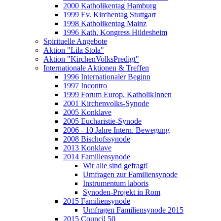
2000 Katholikentag Hamburg
1999 Ev. Kirchentag Stuttgart
1998 Katholikentag Mainz
1996 Kath. Kongress Hildesheim
Spirituelle Angebote
Aktion "Lila Stola"
Aktion "KirchenVolksPredigt"
Internationale Aktionen & Treffen
1996 Internationaler Beginn
1997 Incontro
1999 Forum Europ. KatholikInnen
2001 Kirchenvolks-Synode
2005 Konklave
2005 Eucharistie-Synode
2006 - 10 Jahre Intern. Bewegung
2008 Bischofssynode
2013 Konklave
2014 Familiensynode
Wir alle sind gefragt!
Umfragen zur Familiensynode
Instrumentum laboris
Synoden-Projekt in Rom
2015 Familiensynode
Umfragen Familiensynode 2015
2015 Council 50