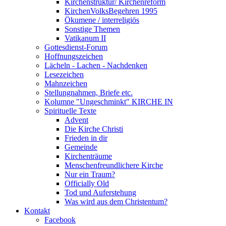
Kirchenstruktur/ Kirchenreform
KirchenVolksBegehren 1995
Ökumene / interreligiös
Sonstige Themen
Vatikanum II
Gottesdienst-Forum
Hoffnungszeichen
Lächeln - Lachen - Nachdenken
Lesezeichen
Mahnzeichen
Stellungnahmen, Briefe etc.
Kolumne "Ungeschminkt" KIRCHE IN
Spirituelle Texte
Advent
Die Kirche Christi
Frieden in dir
Gemeinde
Kirchenträume
Menschenfreundlichere Kirche
Nur ein Traum?
Officially Old
Tod und Auferstehung
Was wird aus dem Christentum?
Kontakt
Facebook