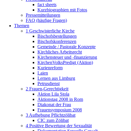
fact sheets
Kurzbiographien mit Fotos
Pressemitteilungen
FAQ (häufige Fragen)
Themen
1 Geschwisterliche Kirche
Bischofsbestellungen
Bischofskonferenzen
Gemeinde / Pastorale Konzepte
Kirchliches Arbeitsrecht
Kirchensteuer und -finanzierung
KirchenVolksPredigt (Aktion)
Kurienreform
Laien
Lernen aus Limburg
Petrusdienst
2 Frauen-Gerechtigkeit
Aktion Lila Stola
Aktionstag 2008 in Rom
Diakonat der Frau
Frauensymposium 2008
3 Aufhebung Pflichtzölibat
CIC zum Zölibat
4 Positive Bewertung der Sexualität
Dokumentation Sexuelle Gewalt