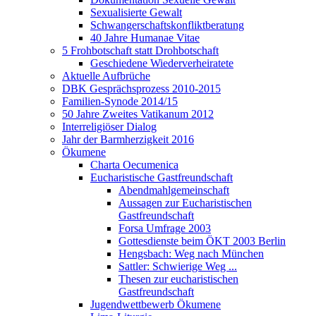
Sexualisierte Gewalt
Schwangerschaftskonfliktberatung
40 Jahre Humanae Vitae
5 Frohbotschaft statt Drohbotschaft
Geschiedene Wiederverheiratete
Aktuelle Aufbrüche
DBK Gesprächsprozess 2010-2015
Familien-Synode 2014/15
50 Jahre Zweites Vatikanum 2012
Interreligiöser Dialog
Jahr der Barmherzigkeit 2016
Ökumene
Charta Oecumenica
Eucharistische Gastfreundschaft
Abendmahlgemeinschaft
Aussagen zur Eucharistischen
Gastfreundschaft
Forsa Umfrage 2003
Gottesdienste beim ÖKT 2003 Berlin
Hengsbach: Weg nach München
Sattler: Schwierige Weg ...
Thesen zur eucharistischen
Gastfreundschaft
Jugendwettbewerb Ökumene