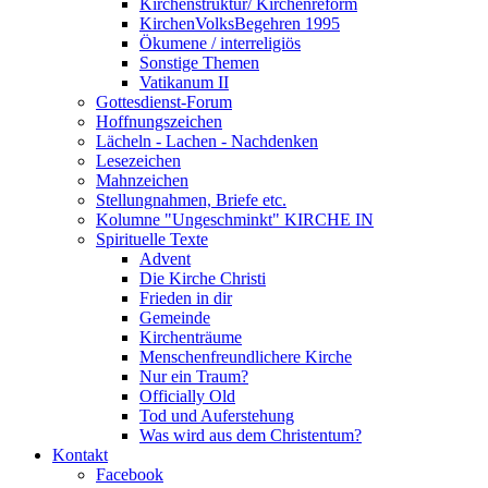
Kirchenstruktur/ Kirchenreform
KirchenVolksBegehren 1995
Ökumene / interreligiös
Sonstige Themen
Vatikanum II
Gottesdienst-Forum
Hoffnungszeichen
Lächeln - Lachen - Nachdenken
Lesezeichen
Mahnzeichen
Stellungnahmen, Briefe etc.
Kolumne "Ungeschminkt" KIRCHE IN
Spirituelle Texte
Advent
Die Kirche Christi
Frieden in dir
Gemeinde
Kirchenträume
Menschenfreundlichere Kirche
Nur ein Traum?
Officially Old
Tod und Auferstehung
Was wird aus dem Christentum?
Kontakt
Facebook