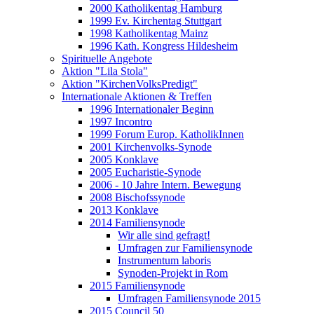
2000 Katholikentag Hamburg
1999 Ev. Kirchentag Stuttgart
1998 Katholikentag Mainz
1996 Kath. Kongress Hildesheim
Spirituelle Angebote
Aktion "Lila Stola"
Aktion "KirchenVolksPredigt"
Internationale Aktionen & Treffen
1996 Internationaler Beginn
1997 Incontro
1999 Forum Europ. KatholikInnen
2001 Kirchenvolks-Synode
2005 Konklave
2005 Eucharistie-Synode
2006 - 10 Jahre Intern. Bewegung
2008 Bischofssynode
2013 Konklave
2014 Familiensynode
Wir alle sind gefragt!
Umfragen zur Familiensynode
Instrumentum laboris
Synoden-Projekt in Rom
2015 Familiensynode
Umfragen Familiensynode 2015
2015 Council 50