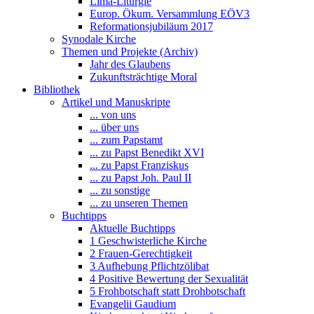
Lima-Liturgie
Europ. Ökum. Versammlung EÖV3
Reformationsjubiläum 2017
Synodale Kirche
Themen und Projekte (Archiv)
Jahr des Glaubens
Zukunftsträchtige Moral
Bibliothek
Artikel und Manuskripte
... von uns
... über uns
... zum Papstamt
... zu Papst Benedikt XVI
... zu Papst Franziskus
... zu Papst Joh. Paul II
... zu sonstige
... zu unseren Themen
Buchtipps
Aktuelle Buchtipps
1 Geschwisterliche Kirche
2 Frauen-Gerechtigkeit
3 Aufhebung Pflichtzölibat
4 Positive Bewertung der Sexualität
5 Frohbotschaft statt Drohbotschaft
Evangelii Gaudium