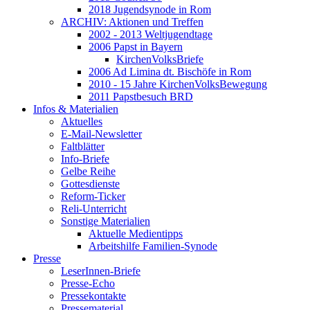
2018 Jugendsynode in Rom
ARCHIV: Aktionen und Treffen
2002 - 2013 Weltjugendtage
2006 Papst in Bayern
KirchenVolksBriefe
2006 Ad Limina dt. Bischöfe in Rom
2010 - 15 Jahre KirchenVolksBewegung
2011 Papstbesuch BRD
Infos & Materialien
Aktuelles
E-Mail-Newsletter
Faltblätter
Info-Briefe
Gelbe Reihe
Gottesdienste
Reform-Ticker
Reli-Unterricht
Sonstige Materialien
Aktuelle Medientipps
Arbeitshilfe Familien-Synode
Presse
LeserInnen-Briefe
Presse-Echo
Pressekontakte
Pressematerial