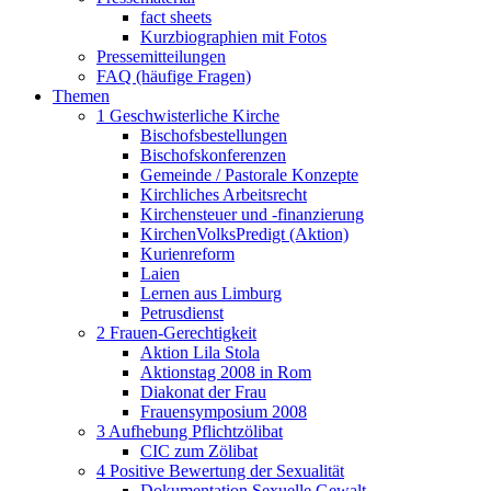
fact sheets
Kurzbiographien mit Fotos
Pressemitteilungen
FAQ (häufige Fragen)
Themen
1 Geschwisterliche Kirche
Bischofsbestellungen
Bischofskonferenzen
Gemeinde / Pastorale Konzepte
Kirchliches Arbeitsrecht
Kirchensteuer und -finanzierung
KirchenVolksPredigt (Aktion)
Kurienreform
Laien
Lernen aus Limburg
Petrusdienst
2 Frauen-Gerechtigkeit
Aktion Lila Stola
Aktionstag 2008 in Rom
Diakonat der Frau
Frauensymposium 2008
3 Aufhebung Pflichtzölibat
CIC zum Zölibat
4 Positive Bewertung der Sexualität
Dokumentation Sexuelle Gewalt