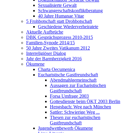
Sexualisierte Gewalt
Schwangerschaftskonfliktberatung
40 Jahre Humanae Vitae
5 Frohbotschaft statt Drohbotschaft
Geschiedene Wiederverheiratete
Aktuelle Aufbrüche
DBK Gesprächsprozess 2010-2015
Familien-Synode 2014/15
50 Jahre Zweites Vatikanum 2012
Interreligiöser Dialog
Jahr der Barmherzigkeit 2016
Ökumene
Charta Oecumenica
Eucharistische Gastfreundschaft
Abendmahlgemeinschaft
Aussagen zur Eucharistischen
Gastfreundschaft
Forsa Umfrage 2003
Gottesdienste beim ÖKT 2003 Berlin
Hengsbach: Weg nach München
Sattler: Schwierige Weg ...
Thesen zur eucharistischen
Gastfreundschaft
Jugendwettbewerb Ökumene