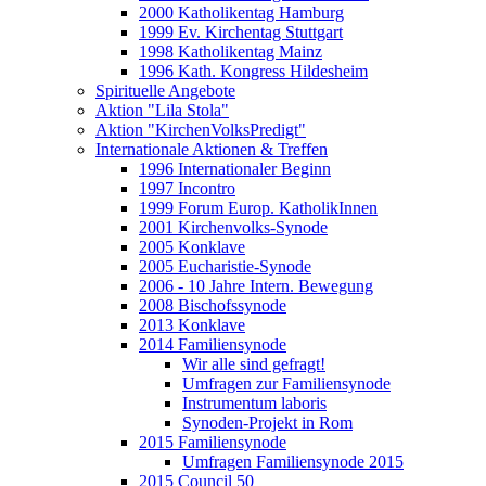
2000 Katholikentag Hamburg
1999 Ev. Kirchentag Stuttgart
1998 Katholikentag Mainz
1996 Kath. Kongress Hildesheim
Spirituelle Angebote
Aktion "Lila Stola"
Aktion "KirchenVolksPredigt"
Internationale Aktionen & Treffen
1996 Internationaler Beginn
1997 Incontro
1999 Forum Europ. KatholikInnen
2001 Kirchenvolks-Synode
2005 Konklave
2005 Eucharistie-Synode
2006 - 10 Jahre Intern. Bewegung
2008 Bischofssynode
2013 Konklave
2014 Familiensynode
Wir alle sind gefragt!
Umfragen zur Familiensynode
Instrumentum laboris
Synoden-Projekt in Rom
2015 Familiensynode
Umfragen Familiensynode 2015
2015 Council 50