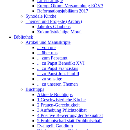
Lima-Liturgie
Europ. Ökum. Versammlung EÖV3
Reformationsjubiläum 2017
Synodale Kirche
Themen und Projekte (Archiv)
Jahr des Glaubens
Zukunftsträchtige Moral
Bibliothek
Artikel und Manuskripte
... von uns
... über uns
... zum Papstamt
... zu Papst Benedikt XVI
... zu Papst Franziskus
... zu Papst Joh. Paul II
... zu sonstige
... zu unseren Themen
Buchtipps
Aktuelle Buchtipps
1 Geschwisterliche Kirche
2 Frauen-Gerechtigkeit
3 Aufhebung Pflichtzölibat
4 Positive Bewertung der Sexualität
5 Frohbotschaft statt Drohbotschaft
Evangelii Gaudium