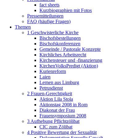
fact sheets
Kurzbiographien mit Fotos
Pressemitteilungen
FAQ (häufige Fragen)
Themen
1 Geschwisterliche Kirche
Bischofsbestellungen
Bischofskonferenzen
Gemeinde / Pastorale Konzepte
Kirchliches Arbeitsrecht
Kirchensteuer und -finanzierung
KirchenVolksPredigt (Aktion)
Kurienreform
Laien
Lernen aus Limburg
Petrusdienst
2 Frauen-Gerechtigkeit
Aktion Lila Stola
Aktionstag 2008 in Rom
Diakonat der Frau
Frauensymposium 2008
3 Aufhebung Pflichtzölibat
CIC zum Zölibat
4 Positive Bewertung der Sexualität
Dokumentation Sexuelle Gewalt