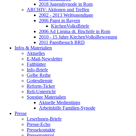
2018 Jugendsynode in Rom
ARCHIV: Aktionen und Treffen
2002 - 2013 Weltjugendtage
2006 Papst in Bayern
KirchenVolksBriefe
2006 Ad Limina dt. Bischöfe in Rom
2010 - 15 Jahre KirchenVolksBewegung
2011 Papstbesuch BRD
Infos & Materialien
Aktuelles
E-Mail-Newsletter
Faltblätter
Info-Briefe
Gelbe Reihe
Gottesdienste
Reform-Ticker
Reli-Unterricht
Sonstige Materialien
Aktuelle Medientipps
Arbeitshilfe Familien-Synode
Presse
LeserInnen-Briefe
Presse-Echo
Pressekontakte
Pressematerial