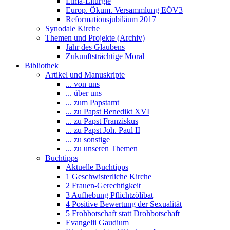
Lima-Liturgie
Europ. Ökum. Versammlung EÖV3
Reformationsjubiläum 2017
Synodale Kirche
Themen und Projekte (Archiv)
Jahr des Glaubens
Zukunftsträchtige Moral
Bibliothek
Artikel und Manuskripte
... von uns
... über uns
... zum Papstamt
... zu Papst Benedikt XVI
... zu Papst Franziskus
... zu Papst Joh. Paul II
... zu sonstige
... zu unseren Themen
Buchtipps
Aktuelle Buchtipps
1 Geschwisterliche Kirche
2 Frauen-Gerechtigkeit
3 Aufhebung Pflichtzölibat
4 Positive Bewertung der Sexualität
5 Frohbotschaft statt Drohbotschaft
Evangelii Gaudium