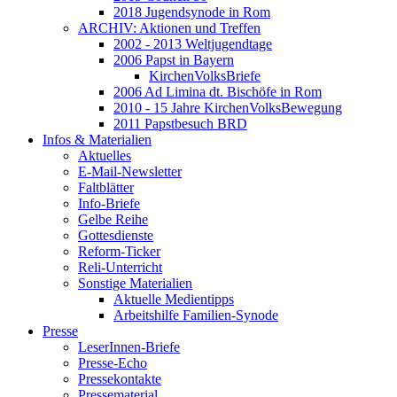
2018 Jugendsynode in Rom
ARCHIV: Aktionen und Treffen
2002 - 2013 Weltjugendtage
2006 Papst in Bayern
KirchenVolksBriefe
2006 Ad Limina dt. Bischöfe in Rom
2010 - 15 Jahre KirchenVolksBewegung
2011 Papstbesuch BRD
Infos & Materialien
Aktuelles
E-Mail-Newsletter
Faltblätter
Info-Briefe
Gelbe Reihe
Gottesdienste
Reform-Ticker
Reli-Unterricht
Sonstige Materialien
Aktuelle Medientipps
Arbeitshilfe Familien-Synode
Presse
LeserInnen-Briefe
Presse-Echo
Pressekontakte
Pressematerial