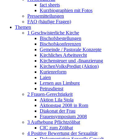
fact sheets
Kurzbiographien mit Fotos
Pressemitteilungen
FAQ (häufige Fragen)
Themen
1 Geschwisterliche Kirche
Bischofsbestellungen
Bischofskonferenzen
Gemeinde / Pastorale Konzepte
Kirchliches Arbeitsrecht
Kirchensteuer und -finanzierung
KirchenVolksPredigt (Aktion)
Kurienreform
Laien
Lernen aus Limburg
Petrusdienst
2 Frauen-Gerechtigkeit
Aktion Lila Stola
Aktionstag 2008 in Rom
Diakonat der Frau
Frauensymposium 2008
3 Aufhebung Pflichtzölibat
CIC zum Zölibat
4 Positive Bewertung der Sexualität
Dokumentation Sexuelle Gewalt