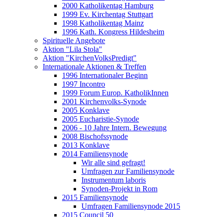
2000 Katholikentag Hamburg
1999 Ev. Kirchentag Stuttgart
1998 Katholikentag Mainz
1996 Kath. Kongress Hildesheim
Spirituelle Angebote
Aktion "Lila Stola"
Aktion "KirchenVolksPredigt"
Internationale Aktionen & Treffen
1996 Internationaler Beginn
1997 Incontro
1999 Forum Europ. KatholikInnen
2001 Kirchenvolks-Synode
2005 Konklave
2005 Eucharistie-Synode
2006 - 10 Jahre Intern. Bewegung
2008 Bischofssynode
2013 Konklave
2014 Familiensynode
Wir alle sind gefragt!
Umfragen zur Familiensynode
Instrumentum laboris
Synoden-Projekt in Rom
2015 Familiensynode
Umfragen Familiensynode 2015
2015 Council 50