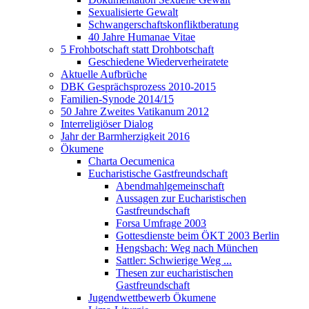
Sexualisierte Gewalt
Schwangerschaftskonfliktberatung
40 Jahre Humanae Vitae
5 Frohbotschaft statt Drohbotschaft
Geschiedene Wiederverheiratete
Aktuelle Aufbrüche
DBK Gesprächsprozess 2010-2015
Familien-Synode 2014/15
50 Jahre Zweites Vatikanum 2012
Interreligiöser Dialog
Jahr der Barmherzigkeit 2016
Ökumene
Charta Oecumenica
Eucharistische Gastfreundschaft
Abendmahlgemeinschaft
Aussagen zur Eucharistischen
Gastfreundschaft
Forsa Umfrage 2003
Gottesdienste beim ÖKT 2003 Berlin
Hengsbach: Weg nach München
Sattler: Schwierige Weg ...
Thesen zur eucharistischen
Gastfreundschaft
Jugendwettbewerb Ökumene