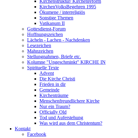
Kirchenstruktur/ Kirchenreform
KirchenVolksBegehren 1995
Ökumene / interreligiös
Sonstige Themen
Vatikanum II
Gottesdienst-Forum
Hoffnungszeichen
Lächeln - Lachen - Nachdenken
Lesezeichen
Mahnzeichen
Stellungnahmen, Briefe etc.
Kolumne "Ungeschminkt" KIRCHE IN
Spirituelle Texte
Advent
Die Kirche Christi
Frieden in dir
Gemeinde
Kirchenträume
Menschenfreundlichere Kirche
Nur ein Traum?
Officially Old
Tod und Auferstehung
Was wird aus dem Christentum?
Kontakt
Facebook