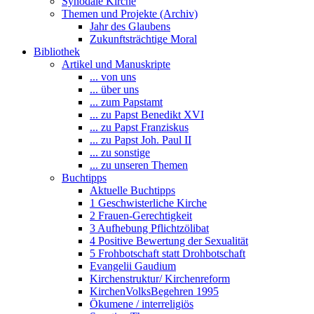
Synodale Kirche
Themen und Projekte (Archiv)
Jahr des Glaubens
Zukunftsträchtige Moral
Bibliothek
Artikel und Manuskripte
... von uns
... über uns
... zum Papstamt
... zu Papst Benedikt XVI
... zu Papst Franziskus
... zu Papst Joh. Paul II
... zu sonstige
... zu unseren Themen
Buchtipps
Aktuelle Buchtipps
1 Geschwisterliche Kirche
2 Frauen-Gerechtigkeit
3 Aufhebung Pflichtzölibat
4 Positive Bewertung der Sexualität
5 Frohbotschaft statt Drohbotschaft
Evangelii Gaudium
Kirchenstruktur/ Kirchenreform
KirchenVolksBegehren 1995
Ökumene / interreligiös