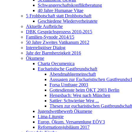
Schwangerschaftskonfliktberatung
40 Jahre Humanae Vitae
5 Frohbotschaft statt Drohbotschaft
Geschiedene Wiederverheiratete
Aktuelle Aufbrüche
DBK Gesprächsprozess 2010-2015
Familien-Synode 2014/15
50 Jahre Zweites Vatikanum 2012
Interreligiöser Dialog
Jahr der Barmherzigkeit 2016
Ökumene
Charta Oecumenica
Eucharistische Gastfreundschaft
Abendmahlgemeinschaft
Aussagen zur Eucharistischen Gastfreundsch
Forsa Umfrage 2003
Gottesdienste beim ÖKT 2003 Berlin
Hengsbach: Weg nach München
Sattler: Schwierige Weg ...
Thesen zur eucharistischen Gastfreundschaf
Jugendwettbewerb Ökumene
Lima-Liturgie
Europ. Ökum. Versammlung EÖV3
Reformationsjubiläum 2017