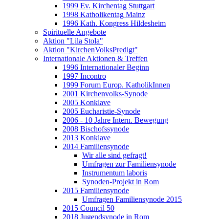
1999 Ev. Kirchentag Stuttgart
1998 Katholikentag Mainz
1996 Kath. Kongress Hildesheim
Spirituelle Angebote
Aktion "Lila Stola"
Aktion "KirchenVolksPredigt"
Internationale Aktionen & Treffen
1996 Internationaler Beginn
1997 Incontro
1999 Forum Europ. KatholikInnen
2001 Kirchenvolks-Synode
2005 Konklave
2005 Eucharistie-Synode
2006 - 10 Jahre Intern. Bewegung
2008 Bischofssynode
2013 Konklave
2014 Familiensynode
Wir alle sind gefragt!
Umfragen zur Familiensynode
Instrumentum laboris
Synoden-Projekt in Rom
2015 Familiensynode
Umfragen Familiensynode 2015
2015 Council 50
2018 Jugendsynode in Rom