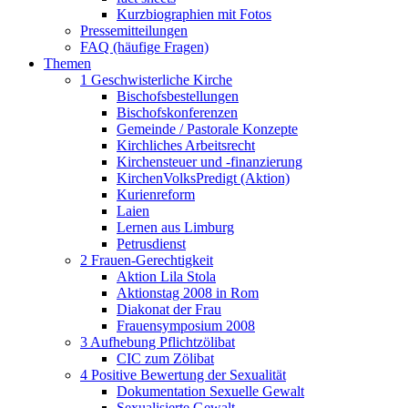
Kurzbiographien mit Fotos
Pressemitteilungen
FAQ (häufige Fragen)
Themen
1 Geschwisterliche Kirche
Bischofsbestellungen
Bischofskonferenzen
Gemeinde / Pastorale Konzepte
Kirchliches Arbeitsrecht
Kirchensteuer und -finanzierung
KirchenVolksPredigt (Aktion)
Kurienreform
Laien
Lernen aus Limburg
Petrusdienst
2 Frauen-Gerechtigkeit
Aktion Lila Stola
Aktionstag 2008 in Rom
Diakonat der Frau
Frauensymposium 2008
3 Aufhebung Pflichtzölibat
CIC zum Zölibat
4 Positive Bewertung der Sexualität
Dokumentation Sexuelle Gewalt
Sexualisierte Gewalt