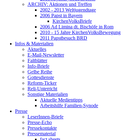
ARCHIV: Aktionen und Treffen
2002 - 2013 Weltjugendtage
2006 Papst in Bayern
KirchenVolksBriefe
2006 Ad Limina dt. Bischöfe in Rom
2010 - 15 Jahre KirchenVolksBewegung
2011 Papstbesuch BRD
Infos & Materialien
Aktuelles
E-Mail-Newsletter
Faltblätter
Info-Briefe
Gelbe Reihe
Gottesdienste
Reform-Ticker
Reli-Unterricht
Sonstige Materialien
Aktuelle Medientipps
Arbeitshilfe Familien-Synode
Presse
LeserInnen-Briefe
Presse-Echo
Pressekontakte
Pressematerial
fact sheets