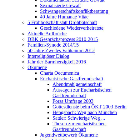
Sexualisierte Gewalt
Schwangerschaftskonfliktberatung
40 Jahre Humanae Vitae
5 Frohbotschaft statt Drohbotschaft
Geschiedene Wiederverheiratete
Aktuelle Aufbrüche
DBK Gesprächsprozess 2010-2015
Familien-Synode 2014/15
50 Jahre Zweites Vatikanum 2012
Interreligiöser Dialog
Jahr der Barmherzigkeit 2016
Ökumene
Charta Oecumenica
Eucharistische Gastfreundschaft
Abendmahlgemeinschaft
Aussagen zur Eucharistischen
Gastfreundschaft
Forsa Umfrage 2003
Gottesdienste beim ÖKT 2003 Berlin
Hengsbach: Weg nach München
Sattler: Schwierige Weg ...
Thesen zur eucharistischen
Gastfreundschaft
Jugendwettbewerb Ökumene