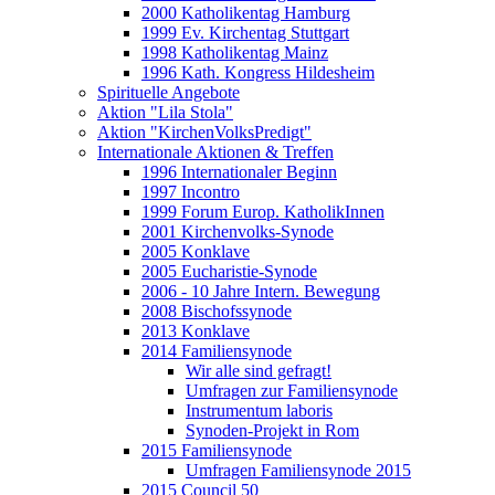
2000 Katholikentag Hamburg
1999 Ev. Kirchentag Stuttgart
1998 Katholikentag Mainz
1996 Kath. Kongress Hildesheim
Spirituelle Angebote
Aktion "Lila Stola"
Aktion "KirchenVolksPredigt"
Internationale Aktionen & Treffen
1996 Internationaler Beginn
1997 Incontro
1999 Forum Europ. KatholikInnen
2001 Kirchenvolks-Synode
2005 Konklave
2005 Eucharistie-Synode
2006 - 10 Jahre Intern. Bewegung
2008 Bischofssynode
2013 Konklave
2014 Familiensynode
Wir alle sind gefragt!
Umfragen zur Familiensynode
Instrumentum laboris
Synoden-Projekt in Rom
2015 Familiensynode
Umfragen Familiensynode 2015
2015 Council 50