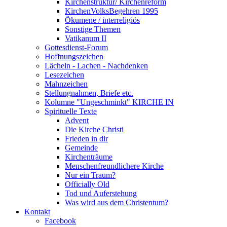
Kirchenstruktur/ Kirchenreform
KirchenVolksBegehren 1995
Ökumene / interreligiös
Sonstige Themen
Vatikanum II
Gottesdienst-Forum
Hoffnungszeichen
Lächeln - Lachen - Nachdenken
Lesezeichen
Mahnzeichen
Stellungnahmen, Briefe etc.
Kolumne "Ungeschminkt" KIRCHE IN
Spirituelle Texte
Advent
Die Kirche Christi
Frieden in dir
Gemeinde
Kirchenträume
Menschenfreundlichere Kirche
Nur ein Traum?
Officially Old
Tod und Auferstehung
Was wird aus dem Christentum?
Kontakt
Facebook