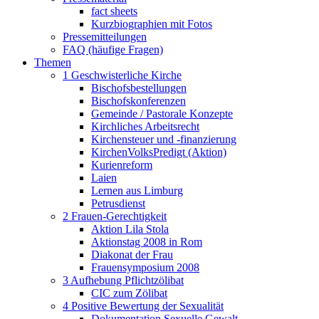
fact sheets
Kurzbiographien mit Fotos
Pressemitteilungen
FAQ (häufige Fragen)
Themen
1 Geschwisterliche Kirche
Bischofsbestellungen
Bischofskonferenzen
Gemeinde / Pastorale Konzepte
Kirchliches Arbeitsrecht
Kirchensteuer und -finanzierung
KirchenVolksPredigt (Aktion)
Kurienreform
Laien
Lernen aus Limburg
Petrusdienst
2 Frauen-Gerechtigkeit
Aktion Lila Stola
Aktionstag 2008 in Rom
Diakonat der Frau
Frauensymposium 2008
3 Aufhebung Pflichtzölibat
CIC zum Zölibat
4 Positive Bewertung der Sexualität
Dokumentation Sexuelle Gewalt