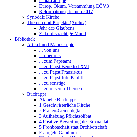
Lima-Liturgie
Europ. Ökum. Versammlung EÖV3
Reformationsjubiläum 2017
Synodale Kirche
Themen und Projekte (Archiv)
Jahr des Glaubens
Zukunftsträchtige Moral
Bibliothek
Artikel und Manuskripte
... von uns
... über uns
... zum Papstamt
... zu Papst Benedikt XVI
... zu Papst Franziskus
... zu Papst Joh. Paul II
... zu sonstige
... zu unseren Themen
Buchtipps
Aktuelle Buchtipps
1 Geschwisterliche Kirche
2 Frauen-Gerechtigkeit
3 Aufhebung Pflichtzölibat
4 Positive Bewertung der Sexualität
5 Frohbotschaft statt Drohbotschaft
Evangelii Gaudium