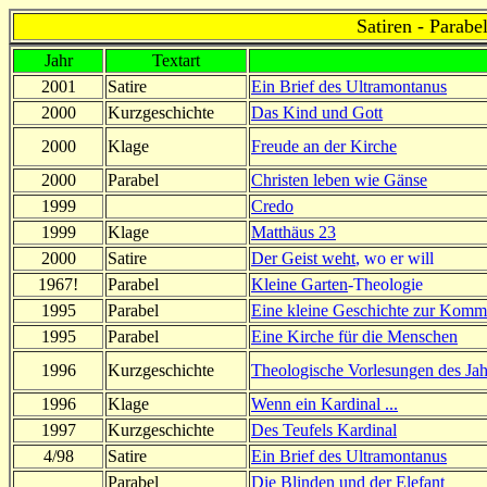
Satiren - Parabe
Jahr
Textart
2001
Satire
Ein Brief des Ultramontanus
2000
Kurzgeschichte
Das Kind und Gott
2000
Klage
Freude an der Kirche
2000
Parabel
Christen leben wie Gänse
1999
Credo
1999
Klage
Matthäus 23
2000
Satire
Der Geist weht
, wo er will
1967!
Parabel
Kleine Garten
-Theologie
1995
Parabel
Eine kleine Geschichte zur Kom
1995
Parabel
Eine Kirche für die Menschen
1996
Kurzgeschichte
Theologische Vorlesungen des Jah
1996
Klage
Wenn ein Kardinal ...
1997
Kurzgeschichte
Des Teufels Kardinal
4/98
Satire
Ein Brief des Ultramontanus
Parabel
Die Blinden und der Elefant