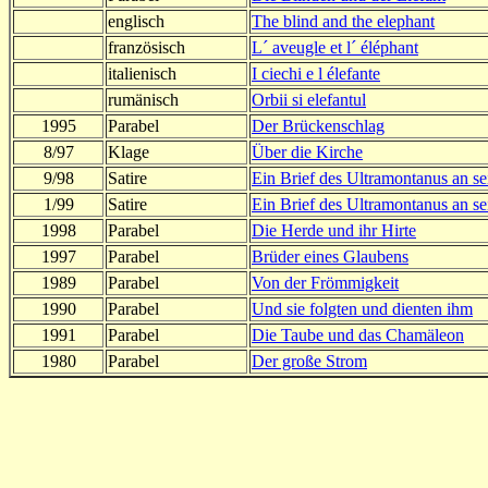
englisch
The blind and the elephant
französisch
L´ aveugle et l´ éléphant
italienisch
I ciechi e l élefante
rumänisch
Orbii si elefantul
1995
Parabel
Der Brückenschlag
8/97
Klage
Über die Kirche
9/98
Satire
Ein Brief des Ultramontanus an se
1/99
Satire
Ein Brief des Ultramontanus an se
1998
Parabel
Die Herde und ihr Hirte
1997
Parabel
Brüder eines Glaubens
1989
Parabel
Von der Frömmigkeit
1990
Parabel
Und sie folgten und dienten ihm
1991
Parabel
Die Taube und das Chamäleon
1980
Parabel
Der große Strom