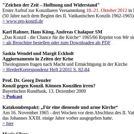
"Zeichen der Zeit – Hoffnung und Widerstand"
Erster Aufruf zur Konziliaren Versammlung
18.-21. Oktober 2012
in 
(50 Jahre nach dem Beginn des II. Vatikanischen Konzils 1962-1965)
> www.pro-konzil.de
Karl Rahner, Hans Küng, Andreas Chalapur SM
„Das Konzil - die Chance für die Kirche“ 1965/66 Reprint von
Wir s
> als Broschüre bestellen oder zum Downloaden als PDF
Saskia Wendel und Margit Eckholt
Aggiornamento in Zeiten der Krise
Theologinnen fragen nach Macht und Ermächtigung in der Kirche
> HerderKorrespondenz Heft 2/2011 S. 82-84
Prof. Dr. Georg Denzler
Konzil gegen Konzil. Können Konzilien irren?
Bayerischen Rundfunk, 13. Dezember 2009
> Podcast
Katakombenpakt: „Für eine dienende und arme Kirche“
Am 16. November 1965 - drei Wochen vor dem Abschluss des II. Vatik
das Johannes XXIII. einige Jahre vorher ausgegeben hatte.
> hier