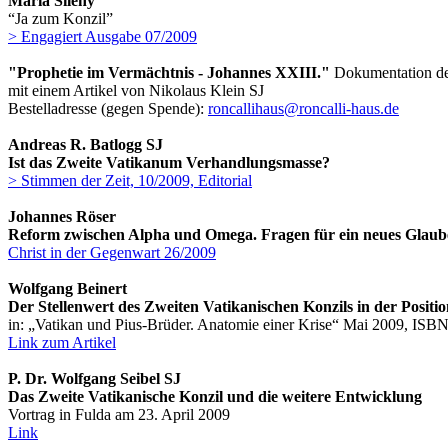
Maria Sileny
“Ja zum Konzil”
> Engagiert Ausgabe 07/2009
"Prophetie im Vermächtnis - Johannes XXIII."
Dokumentation de
mit einem Artikel von Nikolaus Klein SJ
Bestelladresse (gegen Spende):
roncallihaus@roncalli-haus.de
Andreas R. Batlogg SJ
Ist das Zweite Vatikanum Verhandlungsmasse?
> Stimmen der Zeit, 10/2009, Editorial
Johannes Röser
Reform zwischen Alpha und Omega. Fragen für ein neues Glaub
Christ in der Gegenwart 26/2009
Wolfgang Beinert
Der Stellenwert des Zweiten Vatikanischen Konzils in der Posit
in: „Vatikan und Pius-Brüder. Anatomie einer Krise“ Mai 2009, IS
Link zum Artikel
P. Dr. Wolfgang Seibel SJ
Das Zweite Vatikanische Konzil und die weitere Entwicklung
Vortrag in Fulda am 23. April 2009
Link