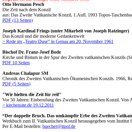
Otto Hermann Pesch
Die Zeit nach dem Konzil
aus: Das Zweite Vatikanische Konzil, 1.Aufl. 1993 Topos-Taschenbu
PDF (13 Seiten)
Joseph Kardinal Frings (unter Mitarbeit von Joseph Ratzinger)
Das Konzil und die moderne Gedankenwelt
> Rede im „Teatro Duse“ in Genua am 20. November 1961
Bischof Dr. Franz-Josef Bode
Kirche und Bistum in der Spur des Zweiten vatikanischen Konzils (Si
PDF 10 Seiten
Andreas Chalapur SM
Chronik des Zweiten Vatikanischen Ökumenischen Konzils. 1966, R
PDF (5 Seiten)
"Wir hielten die Zeit für reif"
Vor 50 Jahren: Einberufung des Zweiten Vatikanischen Konzil. Von
> kirchensite.de 19.12.2011
“Der doppelte Bruch. Das umkämpfte Erbe des Zweiten Vatikan
Werkbuch zum II. Vatikanischen Konzil herausgegeben vom Institut fü
Per E-Mail bestellen:
buecher@itpol.de