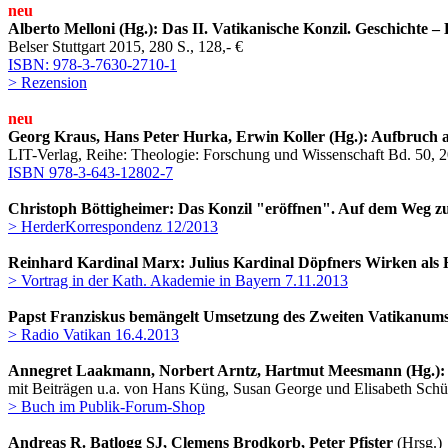
neu
Alberto Melloni (Hg.): Das II. Vatikanische Konzil. Geschichte –
Belser Stuttgart 2015, 280 S., 128,- €
ISBN: 978-3-7630-2710-1
> Rezension
neu
Georg Kraus, Hans Peter Hurka, Erwin Koller (Hg.): Aufbruch 
LIT-Verlag, Reihe: Theologie: Forschung und Wissenschaft Bd. 50, 2
ISBN 978-3-643-12802-7
Christoph Böttigheimer: Das Konzil "eröffnen". Auf dem Weg z
> HerderKorrespondenz 12/2013
Reinhard Kardinal Marx: Julius Kardinal Döpfners Wirken als 
> Vortrag in der Kath. Akademie in Bayern 7.11.2013
Papst Franziskus bemängelt Umsetzung des Zweiten Vatikanum
> Radio Vatikan 16.4.2013
Annegret Laakmann, Norbert Arntz, Hartmut Meesmann (Hg.): 
mit Beiträgen u.a. von Hans Küng, Susan George und Elisabeth Schü
> Buch im Publik-Forum-Shop
Andreas R. Batlogg SJ, Clemens Brodkorb, Peter Pfister
(Hrsg.)