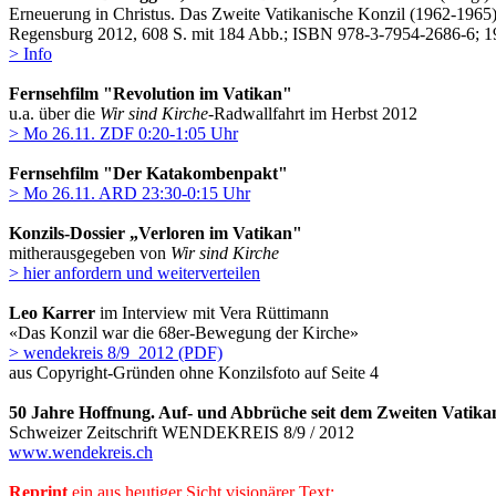
Erneuerung in Christus. Das Zweite Vatikanische Konzil (1962-1965)
Regensburg 2012, 608 S. mit 184 Abb.; ISBN 978-3-7954-2686-6; 1
> Info
Fernsehfilm "Revolution im Vatikan"
u.a. über die
Wir sind Kirche
-Radwallfahrt im Herbst 2012
> Mo 26.11. ZDF 0:20-1:05 Uhr
Fernsehfilm "Der Katakombenpakt"
> Mo 26.11. ARD 23:30-0:15 Uhr
Konzils-Dossier „Verloren im Vatikan"
mitherausgegeben von
Wir sind Kirche
> hier anfordern und weiterverteilen
Leo Karrer
im Interview mit Vera Rüttimann
«Das Konzil war die 68er-Bewegung der Kirche»
> wendekreis 8/9 2012 (PDF)
aus Copyright-Gründen ohne Konzilsfoto auf Seite 4
50 Jahre Hoffnung. Auf- und Abbrüche seit dem Zweiten Vatikan
Schweizer Zeitschrift WENDEKREIS 8/9 / 2012
www.wendekreis.ch
Reprint
ein aus heutiger Sicht visionärer Text: