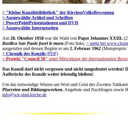
> "Kleine Konzilsbibliothek" der KirchenVolksBewegung
> Ausgewählte Artikel und Schriften
> PowerPointPräsentationen und DVD
> Ausgewählte Internetseiten
Am
28. Oktober 1958
war die Wahl von
Papst Johannes XXIII.
(2
Basilica San Paolo fuori le mura
(Foto links,
> mehr bei www.cloist
ausgerufen und dessen Beginn er am
2. Februar 1962
(Motoproprio "
> Chronik des Konzils
(PDF)
> Projekt "Council 50"
unter Mitwirkung der
Internationalen Bewe
Das Konzil darf nicht vergessen und nicht umgedeutet werden! Di
Aufbrüche des Konzils weiter lebendig bleiben!
Um das notwendige Wissen um Wort und Geist des Zweiten Vatikanisch
Pfarreien und Bildungswerken.
Angebote und Nachfragen sowie Hin
info@wir-sind-kirche.de