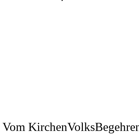
Vom KirchenVolksBegehre