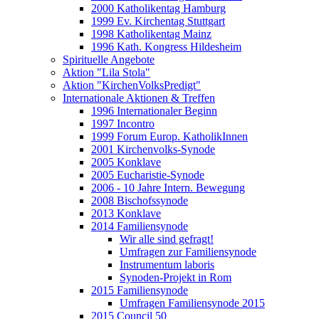
2000 Katholikentag Hamburg
1999 Ev. Kirchentag Stuttgart
1998 Katholikentag Mainz
1996 Kath. Kongress Hildesheim
Spirituelle Angebote
Aktion "Lila Stola"
Aktion "KirchenVolksPredigt"
Internationale Aktionen & Treffen
1996 Internationaler Beginn
1997 Incontro
1999 Forum Europ. KatholikInnen
2001 Kirchenvolks-Synode
2005 Konklave
2005 Eucharistie-Synode
2006 - 10 Jahre Intern. Bewegung
2008 Bischofssynode
2013 Konklave
2014 Familiensynode
Wir alle sind gefragt!
Umfragen zur Familiensynode
Instrumentum laboris
Synoden-Projekt in Rom
2015 Familiensynode
Umfragen Familiensynode 2015
2015 Council 50