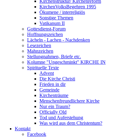
Kirchenstruktur/ Kirchenreform
KirchenVolksBegehren 1995
Ökumene / interreligiös
Sonstige Themen
Vatikanum II
Gottesdienst-Forum
Hoffnungszeichen
Lächeln - Lachen - Nachdenken
Lesezeichen
Mahnzeichen
Stellungnahmen, Briefe etc.
Kolumne "Ungeschminkt" KIRCHE IN
Spirituelle Texte
Advent
Die Kirche Christi
Frieden in dir
Gemeinde
Kirchenträume
Menschenfreundlichere Kirche
Nur ein Traum?
Officially Old
Tod und Auferstehung
Was wird aus dem Christentum?
Kontakt
Facebook