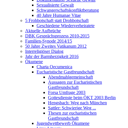
Sexualisierte Gewalt
Schwangerschaftskonfliktberatung
40 Jahre Humanae Vitae
5 Frohbotschaft statt Drohbotschaft
Geschiedene Wiederverheiratete
Aktuelle Aufbrüche
DBK Gesprächsprozess 2010-2015
Familien-Synode 2014/15
50 Jahre Zweites Vatikanum 2012
Interreligiöser Dialog
Jahr der Barmherzigkeit 2016
Ökumene
Charta Oecumenica
Eucharistische Gastfreundschaft
Abendmahlgemeinschaft
Aussagen zur Eucharistischen
Gastfreundschaft
Forsa Umfrage 2003
Gottesdienste beim ÖKT 2003 Berlin
Hengsbach: Weg nach München
Sattler: Schwierige Weg ...
Thesen zur eucharistischen
Gastfreundschaft
Jugendwettbewerb Ökumene