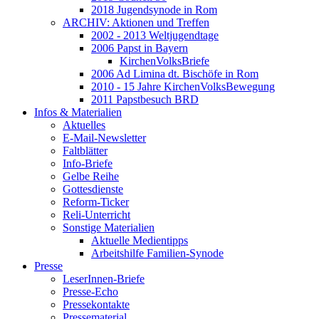
2018 Jugendsynode in Rom
ARCHIV: Aktionen und Treffen
2002 - 2013 Weltjugendtage
2006 Papst in Bayern
KirchenVolksBriefe
2006 Ad Limina dt. Bischöfe in Rom
2010 - 15 Jahre KirchenVolksBewegung
2011 Papstbesuch BRD
Infos & Materialien
Aktuelles
E-Mail-Newsletter
Faltblätter
Info-Briefe
Gelbe Reihe
Gottesdienste
Reform-Ticker
Reli-Unterricht
Sonstige Materialien
Aktuelle Medientipps
Arbeitshilfe Familien-Synode
Presse
LeserInnen-Briefe
Presse-Echo
Pressekontakte
Pressematerial