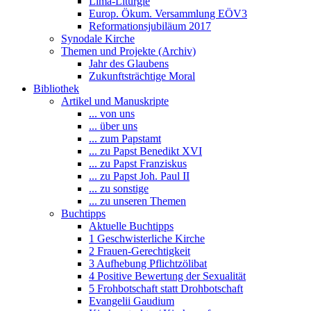
Lima-Liturgie
Europ. Ökum. Versammlung EÖV3
Reformationsjubiläum 2017
Synodale Kirche
Themen und Projekte (Archiv)
Jahr des Glaubens
Zukunftsträchtige Moral
Bibliothek
Artikel und Manuskripte
... von uns
... über uns
... zum Papstamt
... zu Papst Benedikt XVI
... zu Papst Franziskus
... zu Papst Joh. Paul II
... zu sonstige
... zu unseren Themen
Buchtipps
Aktuelle Buchtipps
1 Geschwisterliche Kirche
2 Frauen-Gerechtigkeit
3 Aufhebung Pflichtzölibat
4 Positive Bewertung der Sexualität
5 Frohbotschaft statt Drohbotschaft
Evangelii Gaudium