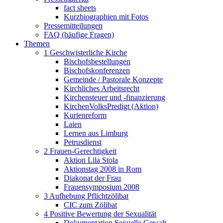
fact sheets
Kurzbiographien mit Fotos
Pressemitteilungen
FAQ (häufige Fragen)
Themen
1 Geschwisterliche Kirche
Bischofsbestellungen
Bischofskonferenzen
Gemeinde / Pastorale Konzepte
Kirchliches Arbeitsrecht
Kirchensteuer und -finanzierung
KirchenVolksPredigt (Aktion)
Kurienreform
Laien
Lernen aus Limburg
Petrusdienst
2 Frauen-Gerechtigkeit
Aktion Lila Stola
Aktionstag 2008 in Rom
Diakonat der Frau
Frauensymposium 2008
3 Aufhebung Pflichtzölibat
CIC zum Zölibat
4 Positive Bewertung der Sexualität
Dokumentation Sexuelle Gewalt