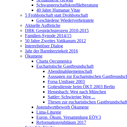
Schwangerschaftskonfliktberatung
40 Jahre Humanae Vitae
5 Frohbotschaft statt Drohbotschaft
Geschiedene Wiederverheiratete
Aktuelle Aufbrüche
DBK Gesprächsprozess 2010-2015
Familien-Synode 2014/15
50 Jahre Zweites Vatikanum 2012
Interreligiöser Dialog
Jahr der Barmherzigkeit 2016
Ökumene
Charta Oecumenica
Eucharistische Gastfreundschaft
Abendmahlgemeinschaft
Aussagen zur Eucharistischen Gastfreundsch
Forsa Umfrage 2003
Gottesdienste beim ÖKT 2003 Berlin
Hengsbach: Weg nach München
Sattler: Schwierige Weg ...
Thesen zur eucharistischen Gastfreundschaf
Jugendwettbewerb Ökumene
Lima-Liturgie
Europ. Ökum. Versammlung EÖV3
Reformationsjubiläum 2017