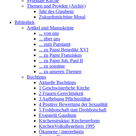
Synodale Kirche
Themen und Projekte (Archiv)
Jahr des Glaubens
Zukunftsträchtige Moral
Bibliothek
Artikel und Manuskripte
... von uns
... über uns
... zum Papstamt
... zu Papst Benedikt XVI
... zu Papst Franziskus
... zu Papst Joh. Paul II
... zu sonstige
... zu unseren Themen
Buchtipps
Aktuelle Buchtipps
1 Geschwisterliche Kirche
2 Frauen-Gerechtigkeit
3 Aufhebung Pflichtzölibat
4 Positive Bewertung der Sexualität
5 Frohbotschaft statt Drohbotschaft
Evangelii Gaudium
Kirchenstruktur/ Kirchenreform
KirchenVolksBegehren 1995
Ökumene / interreligiös