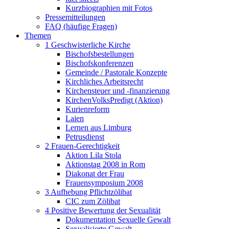
Kurzbiographien mit Fotos
Pressemitteilungen
FAQ (häufige Fragen)
Themen
1 Geschwisterliche Kirche
Bischofsbestellungen
Bischofskonferenzen
Gemeinde / Pastorale Konzepte
Kirchliches Arbeitsrecht
Kirchensteuer und -finanzierung
KirchenVolksPredigt (Aktion)
Kurienreform
Laien
Lernen aus Limburg
Petrusdienst
2 Frauen-Gerechtigkeit
Aktion Lila Stola
Aktionstag 2008 in Rom
Diakonat der Frau
Frauensymposium 2008
3 Aufhebung Pflichtzölibat
CIC zum Zölibat
4 Positive Bewertung der Sexualität
Dokumentation Sexuelle Gewalt
Sexualisierte Gewalt