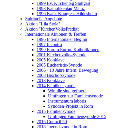
1999 Ev. Kirchentag Stuttgart
1998 Katholikentag Mainz
1996 Kath. Kongress Hildesheim
Spirituelle Angebote
Aktion "Lila Stola"
Aktion "KirchenVolksPredigt"
Internationale Aktionen & Treffen
1996 Internationaler Beginn
1997 Incontro
1999 Forum Europ. KatholikInnen
2001 Kirchenvolks-Synode
2005 Konklave
2005 Eucharistie-Synode
2006 - 10 Jahre Intern. Bewegung
2008 Bischofssynode
2013 Konklave
2014 Familiensynode
Wir alle sind gefragt!
Umfragen zur Familiensynode
Instrumentum laboris
Synoden-Projekt in Rom
2015 Familiensynode
Umfragen Familiensynode 2015
2015 Council 50
2018 Jugendsynode in Rom