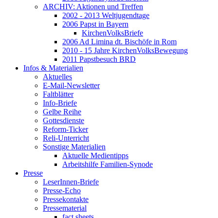
ARCHIV: Aktionen und Treffen
2002 - 2013 Weltjugendtage
2006 Papst in Bayern
KirchenVolksBriefe
2006 Ad Limina dt. Bischöfe in Rom
2010 - 15 Jahre KirchenVolksBewegung
2011 Papstbesuch BRD
Infos & Materialien
Aktuelles
E-Mail-Newsletter
Faltblätter
Info-Briefe
Gelbe Reihe
Gottesdienste
Reform-Ticker
Reli-Unterricht
Sonstige Materialien
Aktuelle Medientipps
Arbeitshilfe Familien-Synode
Presse
LeserInnen-Briefe
Presse-Echo
Pressekontakte
Pressematerial
fact sheets