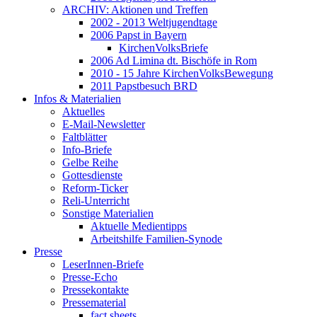
ARCHIV: Aktionen und Treffen
2002 - 2013 Weltjugendtage
2006 Papst in Bayern
KirchenVolksBriefe
2006 Ad Limina dt. Bischöfe in Rom
2010 - 15 Jahre KirchenVolksBewegung
2011 Papstbesuch BRD
Infos & Materialien
Aktuelles
E-Mail-Newsletter
Faltblätter
Info-Briefe
Gelbe Reihe
Gottesdienste
Reform-Ticker
Reli-Unterricht
Sonstige Materialien
Aktuelle Medientipps
Arbeitshilfe Familien-Synode
Presse
LeserInnen-Briefe
Presse-Echo
Pressekontakte
Pressematerial
fact sheets