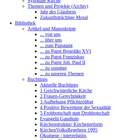
Synodale Kirche
Themen und Projekte (Archiv)
Jahr des Glaubens
Zukunftsträchtige Moral
Bibliothek
Artikel und Manuskripte
... von uns
... über uns
... zum Papstamt
... zu Papst Benedikt XVI
... zu Papst Franziskus
... zu Papst Joh. Paul II
... zu sonstige
... zu unseren Themen
Buchtipps
Aktuelle Buchtipps
1 Geschwisterliche Kirche
2 Frauen-Gerechtigkeit
3 Aufhebung Pflichtzölibat
4 Positive Bewertung der Sexualität
5 Frohbotschaft statt Drohbotschaft
Evangelii Gaudium
Kirchenstruktur/ Kirchenreform
KirchenVolksBegehren 1995
Ökumene / interreligiös