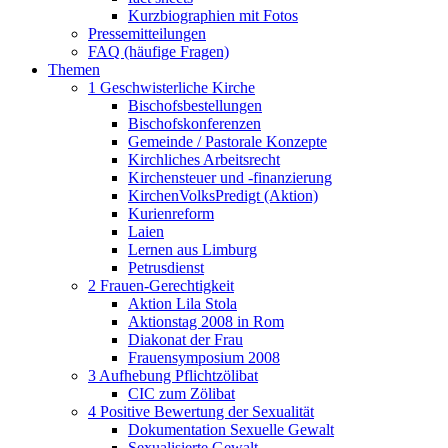
Kurzbiographien mit Fotos
Pressemitteilungen
FAQ (häufige Fragen)
Themen
1 Geschwisterliche Kirche
Bischofsbestellungen
Bischofskonferenzen
Gemeinde / Pastorale Konzepte
Kirchliches Arbeitsrecht
Kirchensteuer und -finanzierung
KirchenVolksPredigt (Aktion)
Kurienreform
Laien
Lernen aus Limburg
Petrusdienst
2 Frauen-Gerechtigkeit
Aktion Lila Stola
Aktionstag 2008 in Rom
Diakonat der Frau
Frauensymposium 2008
3 Aufhebung Pflichtzölibat
CIC zum Zölibat
4 Positive Bewertung der Sexualität
Dokumentation Sexuelle Gewalt
Sexualisierte Gewalt