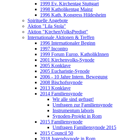
1999 Ev. Kirchentag Stuttgart
1998 Katholikentag Mainz
1996 Kath. Kongress Hildesheim
Spirituelle Angebote
Aktion "Lila Stola"
Aktion "KirchenVolksPredigt"
Internationale Aktionen & Treffen
1996 Internationaler Beginn
1997 Incontro
1999 Forum Europ. KatholikInnen
2001 Kirchenvolks-Synode
2005 Konklave
2005 Eucharistie-Synode
2006 - 10 Jahre Intern. Bewegung
2008 Bischofssynode
2013 Konklave
2014 Familiensynode
Wir alle sind gefragt!
Umfragen zur Familiensynode
Instrumentum laboris
Synoden-Projekt in Rom
2015 Familiensynode
Umfragen Familiensynode 2015
2015 Council 50
2018 Jugendsynode in Rom