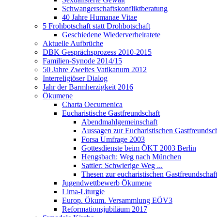
Schwangerschaftskonfliktberatung
40 Jahre Humanae Vitae
5 Frohbotschaft statt Drohbotschaft
Geschiedene Wiederverheiratete
Aktuelle Aufbrüche
DBK Gesprächsprozess 2010-2015
Familien-Synode 2014/15
50 Jahre Zweites Vatikanum 2012
Interreligiöser Dialog
Jahr der Barmherzigkeit 2016
Ökumene
Charta Oecumenica
Eucharistische Gastfreundschaft
Abendmahlgemeinschaft
Aussagen zur Eucharistischen Gastfreundsch
Forsa Umfrage 2003
Gottesdienste beim ÖKT 2003 Berlin
Hengsbach: Weg nach München
Sattler: Schwierige Weg ...
Thesen zur eucharistischen Gastfreundschaf
Jugendwettbewerb Ökumene
Lima-Liturgie
Europ. Ökum. Versammlung EÖV3
Reformationsjubiläum 2017