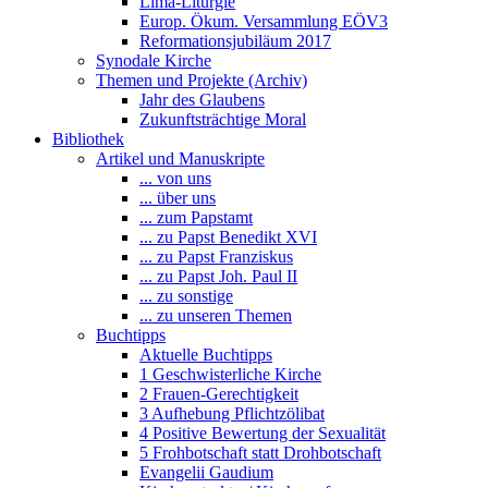
Lima-Liturgie
Europ. Ökum. Versammlung EÖV3
Reformationsjubiläum 2017
Synodale Kirche
Themen und Projekte (Archiv)
Jahr des Glaubens
Zukunftsträchtige Moral
Bibliothek
Artikel und Manuskripte
... von uns
... über uns
... zum Papstamt
... zu Papst Benedikt XVI
... zu Papst Franziskus
... zu Papst Joh. Paul II
... zu sonstige
... zu unseren Themen
Buchtipps
Aktuelle Buchtipps
1 Geschwisterliche Kirche
2 Frauen-Gerechtigkeit
3 Aufhebung Pflichtzölibat
4 Positive Bewertung der Sexualität
5 Frohbotschaft statt Drohbotschaft
Evangelii Gaudium