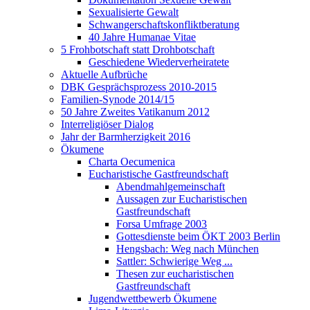
Sexualisierte Gewalt
Schwangerschaftskonfliktberatung
40 Jahre Humanae Vitae
5 Frohbotschaft statt Drohbotschaft
Geschiedene Wiederverheiratete
Aktuelle Aufbrüche
DBK Gesprächsprozess 2010-2015
Familien-Synode 2014/15
50 Jahre Zweites Vatikanum 2012
Interreligiöser Dialog
Jahr der Barmherzigkeit 2016
Ökumene
Charta Oecumenica
Eucharistische Gastfreundschaft
Abendmahlgemeinschaft
Aussagen zur Eucharistischen
Gastfreundschaft
Forsa Umfrage 2003
Gottesdienste beim ÖKT 2003 Berlin
Hengsbach: Weg nach München
Sattler: Schwierige Weg ...
Thesen zur eucharistischen
Gastfreundschaft
Jugendwettbewerb Ökumene