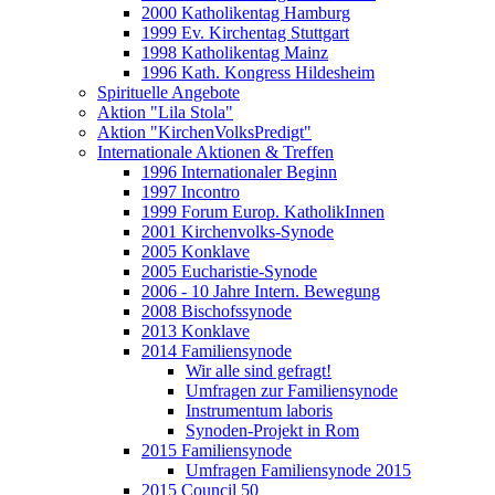
2000 Katholikentag Hamburg
1999 Ev. Kirchentag Stuttgart
1998 Katholikentag Mainz
1996 Kath. Kongress Hildesheim
Spirituelle Angebote
Aktion "Lila Stola"
Aktion "KirchenVolksPredigt"
Internationale Aktionen & Treffen
1996 Internationaler Beginn
1997 Incontro
1999 Forum Europ. KatholikInnen
2001 Kirchenvolks-Synode
2005 Konklave
2005 Eucharistie-Synode
2006 - 10 Jahre Intern. Bewegung
2008 Bischofssynode
2013 Konklave
2014 Familiensynode
Wir alle sind gefragt!
Umfragen zur Familiensynode
Instrumentum laboris
Synoden-Projekt in Rom
2015 Familiensynode
Umfragen Familiensynode 2015
2015 Council 50