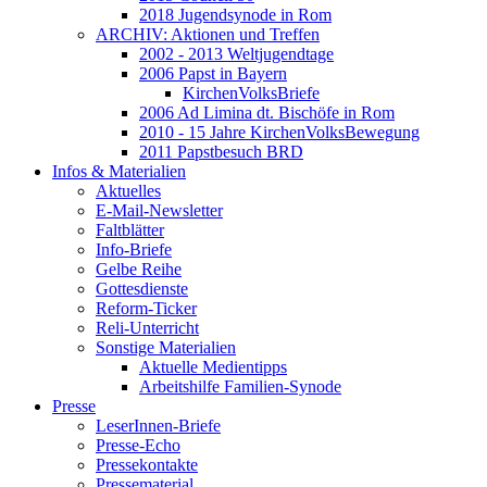
2018 Jugendsynode in Rom
ARCHIV: Aktionen und Treffen
2002 - 2013 Weltjugendtage
2006 Papst in Bayern
KirchenVolksBriefe
2006 Ad Limina dt. Bischöfe in Rom
2010 - 15 Jahre KirchenVolksBewegung
2011 Papstbesuch BRD
Infos & Materialien
Aktuelles
E-Mail-Newsletter
Faltblätter
Info-Briefe
Gelbe Reihe
Gottesdienste
Reform-Ticker
Reli-Unterricht
Sonstige Materialien
Aktuelle Medientipps
Arbeitshilfe Familien-Synode
Presse
LeserInnen-Briefe
Presse-Echo
Pressekontakte
Pressematerial