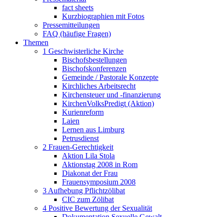
fact sheets
Kurzbiographien mit Fotos
Pressemitteilungen
FAQ (häufige Fragen)
Themen
1 Geschwisterliche Kirche
Bischofsbestellungen
Bischofskonferenzen
Gemeinde / Pastorale Konzepte
Kirchliches Arbeitsrecht
Kirchensteuer und -finanzierung
KirchenVolksPredigt (Aktion)
Kurienreform
Laien
Lernen aus Limburg
Petrusdienst
2 Frauen-Gerechtigkeit
Aktion Lila Stola
Aktionstag 2008 in Rom
Diakonat der Frau
Frauensymposium 2008
3 Aufhebung Pflichtzölibat
CIC zum Zölibat
4 Positive Bewertung der Sexualität
Dokumentation Sexuelle Gewalt