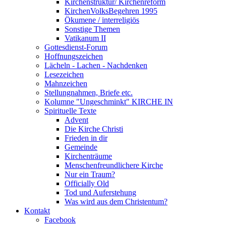
Kirchenstruktur/ Kirchenreform
KirchenVolksBegehren 1995
Ökumene / interreligiös
Sonstige Themen
Vatikanum II
Gottesdienst-Forum
Hoffnungszeichen
Lächeln - Lachen - Nachdenken
Lesezeichen
Mahnzeichen
Stellungnahmen, Briefe etc.
Kolumne "Ungeschminkt" KIRCHE IN
Spirituelle Texte
Advent
Die Kirche Christi
Frieden in dir
Gemeinde
Kirchenträume
Menschenfreundlichere Kirche
Nur ein Traum?
Officially Old
Tod und Auferstehung
Was wird aus dem Christentum?
Kontakt
Facebook