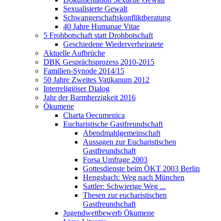
Sexualisierte Gewalt
Schwangerschaftskonfliktberatung
40 Jahre Humanae Vitae
5 Frohbotschaft statt Drohbotschaft
Geschiedene Wiederverheiratete
Aktuelle Aufbrüche
DBK Gesprächsprozess 2010-2015
Familien-Synode 2014/15
50 Jahre Zweites Vatikanum 2012
Interreligiöser Dialog
Jahr der Barmherzigkeit 2016
Ökumene
Charta Oecumenica
Eucharistische Gastfreundschaft
Abendmahlgemeinschaft
Aussagen zur Eucharistischen
Gastfreundschaft
Forsa Umfrage 2003
Gottesdienste beim ÖKT 2003 Berlin
Hengsbach: Weg nach München
Sattler: Schwierige Weg ...
Thesen zur eucharistischen
Gastfreundschaft
Jugendwettbewerb Ökumene