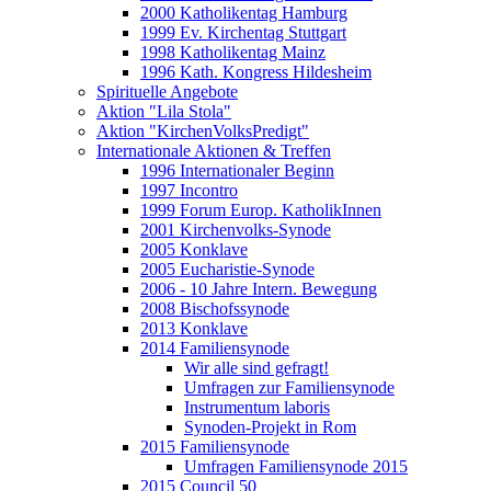
2000 Katholikentag Hamburg
1999 Ev. Kirchentag Stuttgart
1998 Katholikentag Mainz
1996 Kath. Kongress Hildesheim
Spirituelle Angebote
Aktion "Lila Stola"
Aktion "KirchenVolksPredigt"
Internationale Aktionen & Treffen
1996 Internationaler Beginn
1997 Incontro
1999 Forum Europ. KatholikInnen
2001 Kirchenvolks-Synode
2005 Konklave
2005 Eucharistie-Synode
2006 - 10 Jahre Intern. Bewegung
2008 Bischofssynode
2013 Konklave
2014 Familiensynode
Wir alle sind gefragt!
Umfragen zur Familiensynode
Instrumentum laboris
Synoden-Projekt in Rom
2015 Familiensynode
Umfragen Familiensynode 2015
2015 Council 50