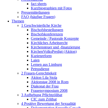
fact sheets
Kurzbiographien mit Fotos
Pressemitteilungen
FAQ (häufige Fragen)
Themen
1 Geschwisterliche Kirche
Bischofsbestellungen
Bischofskonferenzen
Gemeinde / Pastorale Konzepte
Kirchliches Arbeitsrecht
Kirchensteuer und -finanzierung
KirchenVolksPredigt (Aktion)
Kurienreform
Laien
Lernen aus Limburg
Petrusdienst
2 Frauen-Gerechtigkeit
Aktion Lila Stola
Aktionstag 2008 in Rom
Diakonat der Frau
Frauensymposium 2008
3 Aufhebung Pflichtzölibat
CIC zum Zölibat
4 Positive Bewertung der Sexualität
Dokumentation Sexuelle Gewalt