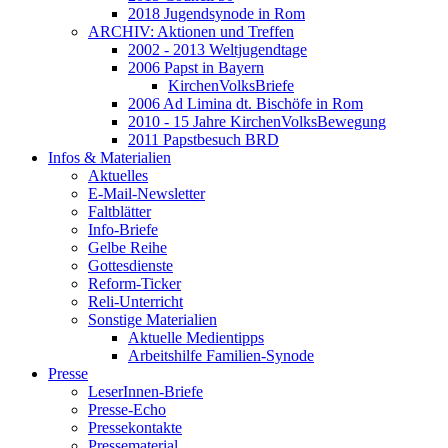
2018 Jugendsynode in Rom
ARCHIV: Aktionen und Treffen
2002 - 2013 Weltjugendtage
2006 Papst in Bayern
KirchenVolksBriefe
2006 Ad Limina dt. Bischöfe in Rom
2010 - 15 Jahre KirchenVolksBewegung
2011 Papstbesuch BRD
Infos & Materialien
Aktuelles
E-Mail-Newsletter
Faltblätter
Info-Briefe
Gelbe Reihe
Gottesdienste
Reform-Ticker
Reli-Unterricht
Sonstige Materialien
Aktuelle Medientipps
Arbeitshilfe Familien-Synode
Presse
LeserInnen-Briefe
Presse-Echo
Pressekontakte
Pressematerial