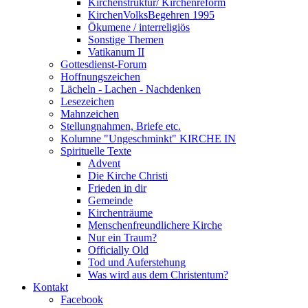
Kirchenstruktur/ Kirchenreform
KirchenVolksBegehren 1995
Ökumene / interreligiös
Sonstige Themen
Vatikanum II
Gottesdienst-Forum
Hoffnungszeichen
Lächeln - Lachen - Nachdenken
Lesezeichen
Mahnzeichen
Stellungnahmen, Briefe etc.
Kolumne "Ungeschminkt" KIRCHE IN
Spirituelle Texte
Advent
Die Kirche Christi
Frieden in dir
Gemeinde
Kirchenträume
Menschenfreundlichere Kirche
Nur ein Traum?
Officially Old
Tod und Auferstehung
Was wird aus dem Christentum?
Kontakt
Facebook