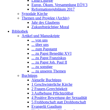
Lima-Liturgie
Europ. Ökum. Versammlung EÖV3
Reformationsjubiläum 2017
Synodale Kirche
Themen und Projekte (Archiv)
Jahr des Glaubens
Zukunftsträchtige Moral
Bibliothek
Artikel und Manuskripte
... von uns
... über uns
... zum Papstamt
... zu Papst Benedikt XVI
... zu Papst Franziskus
... zu Papst Joh. Paul II
... zu sonstige
... zu unseren Themen
Buchtipps
Aktuelle Buchtipps
1 Geschwisterliche Kirche
2 Frauen-Gerechtigkeit
3 Aufhebung Pflichtzölibat
4 Positive Bewertung der Sexualität
5 Frohbotschaft statt Drohbotschaft
Evangelii Gaudium