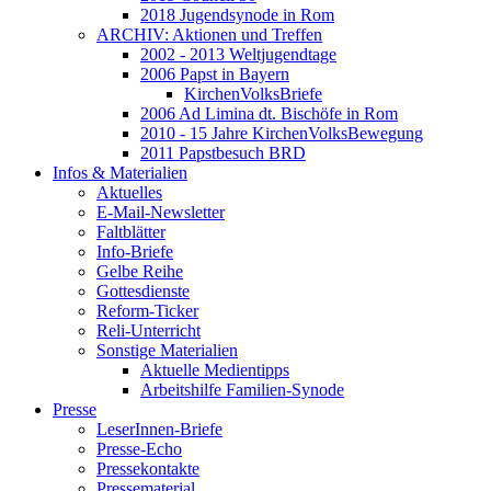
2018 Jugendsynode in Rom
ARCHIV: Aktionen und Treffen
2002 - 2013 Weltjugendtage
2006 Papst in Bayern
KirchenVolksBriefe
2006 Ad Limina dt. Bischöfe in Rom
2010 - 15 Jahre KirchenVolksBewegung
2011 Papstbesuch BRD
Infos & Materialien
Aktuelles
E-Mail-Newsletter
Faltblätter
Info-Briefe
Gelbe Reihe
Gottesdienste
Reform-Ticker
Reli-Unterricht
Sonstige Materialien
Aktuelle Medientipps
Arbeitshilfe Familien-Synode
Presse
LeserInnen-Briefe
Presse-Echo
Pressekontakte
Pressematerial