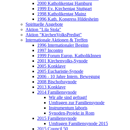
2000 Katholikentag Hamburg
1999 Ev. Kirchentag Stuttgart
1998 Katholikentag Mainz
1996 Kath. Kongress Hildesheim
Spirituelle Angebote
Aktion "Lila Stola"
Aktion "KirchenVolksPredigt"
Internationale Aktionen & Treffen
1996 Internationaler Beginn
1997 Incontro
1999 Forum Europ. KatholikInnen
2001 Kirchenvolks-Synode
2005 Konklave
2005 Eucharistie-Synode
2006 - 10 Jahre Intern. Bewegung
2008 Bischofssynode
2013 Konklave
2014 Familiensynode
Wir alle sind gefragt!
Umfragen zur Familiensynode
Instrumentum laboris
Synoden-Projekt in Rom
2015 Familiensynode
Umfragen Familiensynode 2015
2015 Council 50