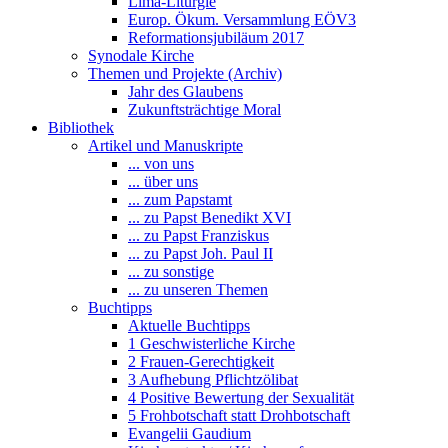
Lima-Liturgie
Europ. Ökum. Versammlung EÖV3
Reformationsjubiläum 2017
Synodale Kirche
Themen und Projekte (Archiv)
Jahr des Glaubens
Zukunftsträchtige Moral
Bibliothek
Artikel und Manuskripte
... von uns
... über uns
... zum Papstamt
... zu Papst Benedikt XVI
... zu Papst Franziskus
... zu Papst Joh. Paul II
... zu sonstige
... zu unseren Themen
Buchtipps
Aktuelle Buchtipps
1 Geschwisterliche Kirche
2 Frauen-Gerechtigkeit
3 Aufhebung Pflichtzölibat
4 Positive Bewertung der Sexualität
5 Frohbotschaft statt Drohbotschaft
Evangelii Gaudium