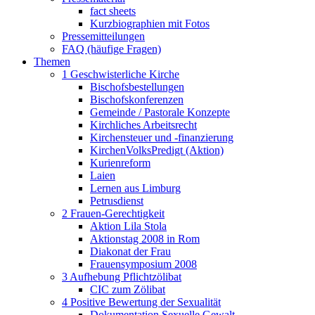
fact sheets
Kurzbiographien mit Fotos
Pressemitteilungen
FAQ (häufige Fragen)
Themen
1 Geschwisterliche Kirche
Bischofsbestellungen
Bischofskonferenzen
Gemeinde / Pastorale Konzepte
Kirchliches Arbeitsrecht
Kirchensteuer und -finanzierung
KirchenVolksPredigt (Aktion)
Kurienreform
Laien
Lernen aus Limburg
Petrusdienst
2 Frauen-Gerechtigkeit
Aktion Lila Stola
Aktionstag 2008 in Rom
Diakonat der Frau
Frauensymposium 2008
3 Aufhebung Pflichtzölibat
CIC zum Zölibat
4 Positive Bewertung der Sexualität
Dokumentation Sexuelle Gewalt