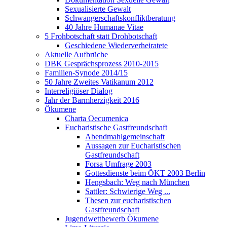
Sexualisierte Gewalt
Schwangerschaftskonfliktberatung
40 Jahre Humanae Vitae
5 Frohbotschaft statt Drohbotschaft
Geschiedene Wiederverheiratete
Aktuelle Aufbrüche
DBK Gesprächsprozess 2010-2015
Familien-Synode 2014/15
50 Jahre Zweites Vatikanum 2012
Interreligiöser Dialog
Jahr der Barmherzigkeit 2016
Ökumene
Charta Oecumenica
Eucharistische Gastfreundschaft
Abendmahlgemeinschaft
Aussagen zur Eucharistischen
Gastfreundschaft
Forsa Umfrage 2003
Gottesdienste beim ÖKT 2003 Berlin
Hengsbach: Weg nach München
Sattler: Schwierige Weg ...
Thesen zur eucharistischen
Gastfreundschaft
Jugendwettbewerb Ökumene