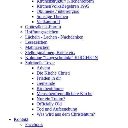
Kirchenstruktur/ Kirchenreform
KirchenVolksBegehren 1995
Ökumene / interreligiös
Sonstige Themen
Vatikanum II
Gottesdienst-Forum
Hoffnungszeichen
Lächeln - Lachen - Nachdenken
Lesezeichen
Mahnzeichen
Stellungnahmen, Briefe etc.
Kolumne "Ungeschminkt" KIRCHE IN
Spirituelle Texte
Advent
Die Kirche Christi
Frieden in dir
Gemeinde
Kirchenträume
Menschenfreundlichere Kirche
Nur ein Traum?
Officially Old
Tod und Auferstehung
Was wird aus dem Christentum?
Kontakt
Facebook