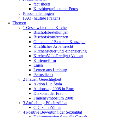
fact sheets
Kurzbiographien mit Fotos
Pressemitteilungen
FAQ (häufige Fragen)
Themen
1 Geschwisterliche Kirche
Bischofsbestellungen
Bischofskonferenzen
Gemeinde / Pastorale Konzepte
Kirchliches Arbeitsrecht
Kirchensteuer und -finanzierung
KirchenVolksPredigt (Aktion)
Kurienreform
Laien
Lernen aus Limburg
Petrusdienst
2 Frauen-Gerechtigkeit
Aktion Lila Stola
Aktionstag 2008 in Rom
Diakonat der Frau
Frauensymposium 2008
3 Aufhebung Pflichtzölibat
CIC zum Zölibat
4 Positive Bewertung der Sexualität
Dokumentation Sexuelle Gewalt