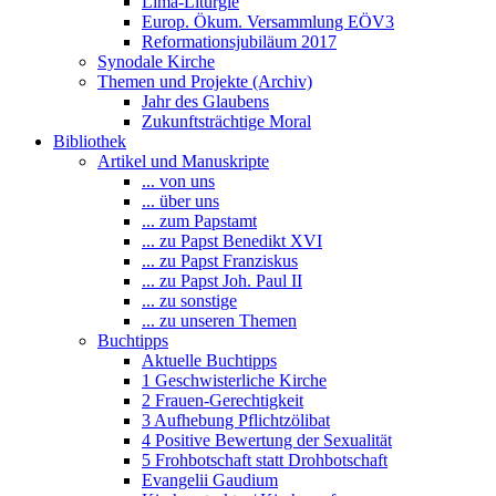
Lima-Liturgie
Europ. Ökum. Versammlung EÖV3
Reformationsjubiläum 2017
Synodale Kirche
Themen und Projekte (Archiv)
Jahr des Glaubens
Zukunftsträchtige Moral
Bibliothek
Artikel und Manuskripte
... von uns
... über uns
... zum Papstamt
... zu Papst Benedikt XVI
... zu Papst Franziskus
... zu Papst Joh. Paul II
... zu sonstige
... zu unseren Themen
Buchtipps
Aktuelle Buchtipps
1 Geschwisterliche Kirche
2 Frauen-Gerechtigkeit
3 Aufhebung Pflichtzölibat
4 Positive Bewertung der Sexualität
5 Frohbotschaft statt Drohbotschaft
Evangelii Gaudium