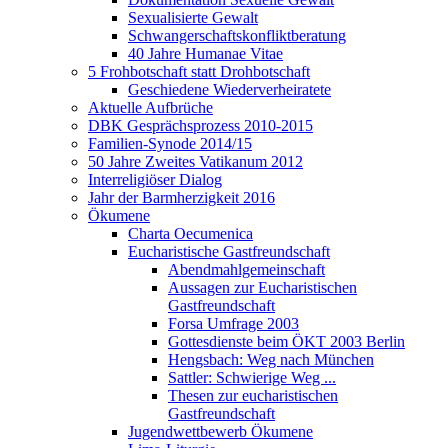
Sexualisierte Gewalt
Schwangerschaftskonfliktberatung
40 Jahre Humanae Vitae
5 Frohbotschaft statt Drohbotschaft
Geschiedene Wiederverheiratete
Aktuelle Aufbrüche
DBK Gesprächsprozess 2010-2015
Familien-Synode 2014/15
50 Jahre Zweites Vatikanum 2012
Interreligiöser Dialog
Jahr der Barmherzigkeit 2016
Ökumene
Charta Oecumenica
Eucharistische Gastfreundschaft
Abendmahlgemeinschaft
Aussagen zur Eucharistischen
Gastfreundschaft
Forsa Umfrage 2003
Gottesdienste beim ÖKT 2003 Berlin
Hengsbach: Weg nach München
Sattler: Schwierige Weg ...
Thesen zur eucharistischen
Gastfreundschaft
Jugendwettbewerb Ökumene