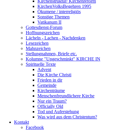
Kirchenstruktur/ Kirchenreform
KirchenVolksBegehren 1995
Ökumene / interreligiös
Sonstige Themen
Vatikanum II
Gottesdienst-Forum
Hoffnungszeichen
Lächeln - Lachen - Nachdenken
Lesezeichen
Mahnzeichen
Stellungnahmen, Briefe etc.
Kolumne "Ungeschminkt" KIRCHE IN
Spirituelle Texte
Advent
Die Kirche Christi
Frieden in dir
Gemeinde
Kirchenträume
Menschenfreundlichere Kirche
Nur ein Traum?
Officially Old
Tod und Auferstehung
Was wird aus dem Christentum?
Kontakt
Facebook