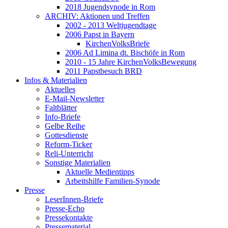
2018 Jugendsynode in Rom
ARCHIV: Aktionen und Treffen
2002 - 2013 Weltjugendtage
2006 Papst in Bayern
KirchenVolksBriefe
2006 Ad Limina dt. Bischöfe in Rom
2010 - 15 Jahre KirchenVolksBewegung
2011 Papstbesuch BRD
Infos & Materialien
Aktuelles
E-Mail-Newsletter
Faltblätter
Info-Briefe
Gelbe Reihe
Gottesdienste
Reform-Ticker
Reli-Unterricht
Sonstige Materialien
Aktuelle Medientipps
Arbeitshilfe Familien-Synode
Presse
LeserInnen-Briefe
Presse-Echo
Pressekontakte
Pressematerial