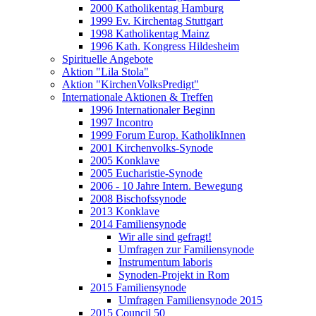
2000 Katholikentag Hamburg
1999 Ev. Kirchentag Stuttgart
1998 Katholikentag Mainz
1996 Kath. Kongress Hildesheim
Spirituelle Angebote
Aktion "Lila Stola"
Aktion "KirchenVolksPredigt"
Internationale Aktionen & Treffen
1996 Internationaler Beginn
1997 Incontro
1999 Forum Europ. KatholikInnen
2001 Kirchenvolks-Synode
2005 Konklave
2005 Eucharistie-Synode
2006 - 10 Jahre Intern. Bewegung
2008 Bischofssynode
2013 Konklave
2014 Familiensynode
Wir alle sind gefragt!
Umfragen zur Familiensynode
Instrumentum laboris
Synoden-Projekt in Rom
2015 Familiensynode
Umfragen Familiensynode 2015
2015 Council 50